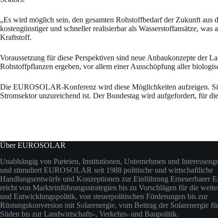
„Es wird möglich sein, den gesamten Rohstoffbedarf der Zukunft aus 
kostengünstiger und schneller realisierbar als Wasserstoffansätze, was a
Kraftstoff.
Voraussetzung für diese Perspektiven sind neue Anbaukonzepte der Lan
Rohstoffpflanzen ergeben, vor allem einer Ausschöpfung aller biologisc
Die EUROSOLAR-Konferenz wird diese Möglichkeiten aufzeigen. Sie w
Stromsektor unzureichend ist. Der Bundestag wird aufgefordert, für d
Über EUROSOLAR
Unabhängig von Parteien, Institutionen, Unternehmen und Interesseng
und stimuliert EUROSOLAR seit 1988 politische und wirtschaftliche
Handlungsentwürfe und Konzeptionen zur Einführung Erneuerbarer En
reicht von Markteinführungsstrategien bis zu Vorschlägen für die weit
und Entwicklungspolitik, von steuerpolitischen Förderungen bis zur
Rüstungskonversion mit Solarenergie, vom Beitrag der Solarenergie fü
Süden bis zur Landwirtschafts-, Verkehrs- und Baupolitik.