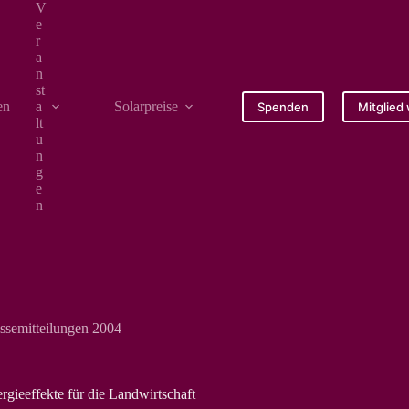
V
e
r
a
n
st
en
a
Solarpreise
Medien
Spenden
Mitglied
lt
u
n
g
e
n
ssemitteilungen 2004
rgieeffekte für die Landwirtschaft