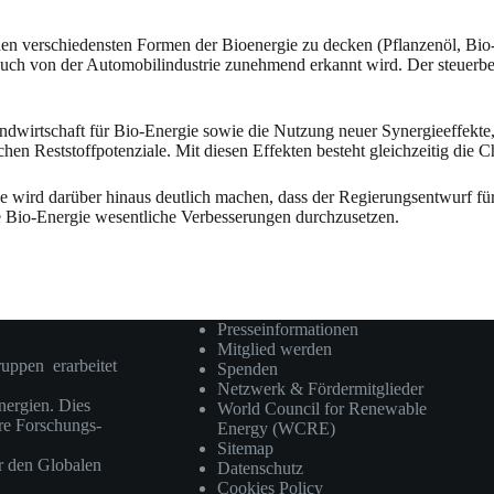
den verschiedensten Formen der Bioenergie zu decken (Pflanzenöl, Bi
uch von der Automobilindustrie zunehmend erkannt wird. Der steuerbefreit
dwirtschaft für Bio-Energie sowie die Nutzung neuer Synergieeffekte, 
hen Reststoffpotenziale. Mit diesen Effekten besteht gleichzeitig die 
ird darüber hinaus deutlich machen, dass der Regierungsentwurf für
ie Bio-Energie wesentliche Verbesserungen durchzusetzen.
Presseinformationen
Mitglied werden
ruppen erarbeitet
Spenden
Netzwerk & Fördermitglieder
ergien. Dies
World Council for Renewable
ere Forschungs-
Energy (WCRE)
Sitemap
r den Globalen
Datenschutz
Cookies Policy