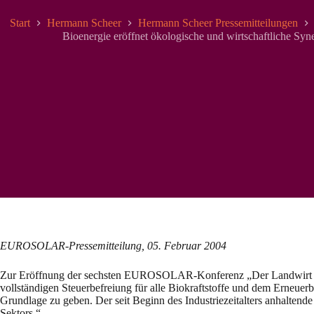
Start
Hermann Scheer
Hermann Scheer Pressemitteilungen
Bioenergie eröffnet ökologische und wirtschaftliche Syne
EUROSOLAR-Pressemitteilung, 05. Februar 2004
Zur Eröffnung der sechsten EUROSOLAR-Konferenz „Der Landwirt als 
vollständigen Steuerbefreiung für alle Biokraftstoffe und dem Erneu
Grundlage zu geben. Der seit Beginn des Industriezeitalters anhaltend
Sektors.“