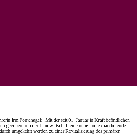
 Irm Pontenagel: „Mit der seit 01. Januar in Kraft befindlichen
ngen gegeben, um der Landwirtschaft eine neue und expandierende
dadurch umgekehrt werden zu einer Revitalisierung des primären