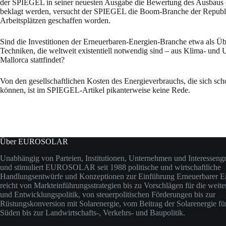
der SPIEGEL in seiner neuesten Ausgabe die Bewertung des Ausbaus d
beklagt werden, versucht der SPIEGEL die Boom-Branche der Republik 
Arbeitsplätzen geschaffen worden.
Sind die Investitionen der Erneuerbaren-Energien-Branche etwa als Üb
Techniken, die weltweit existentiell notwendig sind – aus Klima- und
Mallorca stattfindet?
Von den gesellschaftlichen Kosten des Energieverbrauchs, die sich sc
können, ist im SPIEGEL-Artikel pikanterweise keine Rede.
Über EUROSOLAR
Unabhängig von Parteien, Institutionen, Unternehmen und Interesseng
und stimuliert EUROSOLAR seit 1988 politische und wirtschaftliche
Handlungsentwürfe und Konzeptionen zur Einführung Erneuerbarer En
reicht von Markteinführungsstrategien bis zu Vorschlägen für die weit
und Entwicklungspolitik, von steuerpolitischen Förderungen bis zur
Rüstungskonversion mit Solarenergie, vom Beitrag der Solarenergie fü
Süden bis zur Landwirtschafts-, Verkehrs- und Baupolitik.