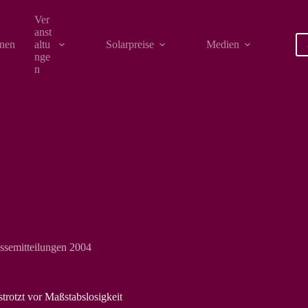
Ver
anst
onen
altu
Solarpreise
Medien
nge
n
ssemitteilungen 2004
rotzt vor Maßstabslosigkeit