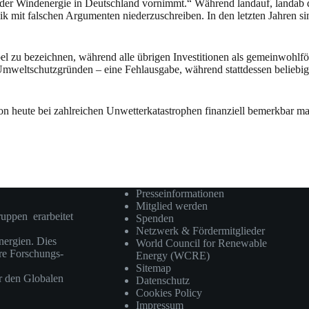
er Windenergie in Deutschland vornimmt.“ Während landauf, landab di
mit falschen Argumenten niederzuschreiben. In den letzten Jahren sin
el zu bezeichnen, während alle übrigen Investitionen als gemeinwohlf
 Umweltschutzgründen – eine Fehlausgabe, während stattdessen beliebi
hon heute bei zahlreichen Unwetterkatastrophen finanziell bemerkbar 
Presseinformationen
Mitglied werden
ruppen erarbeitet
Spenden
Netzwerk & Fördermitglieder
ergien. Dies
World Council for Renewable
ere Forschungs-
Energy (WCRE)
Sitemap
r den Globalen
Datenschutz
Cookies Policy
Impressum