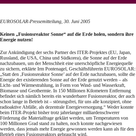
EUROSOLAR-
Pressemitteilung, 30. Juni 2005
Keinen „Fusionsreaktor Sonne“ auf die Erde holen, sondern ihre
Energie nutzen!
Zur Ankündigung der sechs Partner des ITER-Projektes (EU, Japan,
Russland, die USA, China und Südkorea), die Sonne auf der Erde
nachzubauen, um der Menschheit eine unerschöpfliche Energiequelle
zu sichern, erklärte Irm Pontenagel, Geschäftsführerin EUROSOLAR:
„Statt den ‚Fusionsreaktor Sonne’ auf der Erde nachzubauen, sollte die
Energie der existierenden Sonne auf der Erde genutzt werden – als
Licht- und Wärmestrahlung, in Form von Wind- und Wasserkraft,
Biomasse und Geothermie. In 150 Millionen Kilometern Entfernung
befindet sich nämlich bereits ein wunderbarer Fusionsreaktor, der auch
schon lange in Betrieb ist – störungsfrei, für uns alle konzipiert, ohne
radioaktive Abfälle, als dezentrale Energieversorgung.“ Weder konnte
beim ITER-Projekt bisher trotz jahrelanger milliardenschwerer
Förderung die Materialfrage geklärt werden, um Temperaturen von
100 Millionen Grad stand zu halten, noch konnte nachgewiesen
werden, dass jemals mehr Energie gewonnen werden kann als für den
Betrieb eines Fusionsreaktors gebraucht wird.