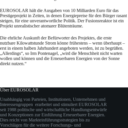
EUROSOLAR hält die Ausgaben von 10 Milliarden Euro für das
Prestigeprojekt in Zeiten, in denen Energiepreise für den Bürger rasant
steigen, für eine unverantwortliche Politik. Der Fusionsreaktor ist ein
Projekt unrealistischer atomarer Blütenträume.
Die ehrliche Auskunft der Befürworter des Projektes, die erste
nutzbare Kilowattstunde Strom könne frühestens – wenn überhaupt –
erst in einem halben Jahrhundert angeboten werden, ist zu begrüßen.
„Allerdings“, so Irm Pontenagel, „wird die Menschheit nicht warten
wollen und können und die Erneuerbaren Energien von der Sonne
direkt nutzen.“
Über EUROSOLAR
Unabhängig von Parteien, Institutionen, Unternehmen und
Interessengruppen erarbeitet und stimuliert EUROSOLAR
seit 1988 politische und wirtschaftliche Handlungsentwürfe
und Konzeptionen zur Einführung Erneuerbarer Energien.
Dies reicht von Markteinführungsstrategien bis zu
Vorschlägen für die weitere Forschungs- und