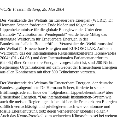
WCRE-Pressemitteilung, 29. Mai 2004
Der Vorsitzende des Weltrats für Erneuerbare Energien (WCRE), Dr.
Hermann Scheer, fordert ein Ende bloßer und folgenloser
Lippenbekenntnisse für die globale Energiewende.
Unter dem
Leitmotiv “Zivilisation am Wendepunkt“ wurde heute Mittag das
dreitägige Weltforum für Erneuerbare Energien in der
Bundeskunsthalle in Bonn eröffnet. Veranstalter des Weltforums sind
der Weltrat für Erneuerbare Energien und EUROSOLAR. Auf dem
Weltforum, das der Internationalen Regierungskonferenz „Renewables
2004“ (01.- 04.06.) und dem Internationalen Parlamentarierforum
(02.06.) über Erneuerbare Energien vorgeschaltet ist, sind 200 Nicht-
Regierungs-Organisationen auf dem Gebiet der Erneuerbaren Energien
aus allen Kontinenten mit über 500 Teilnehmern vertreten.
Der Vorsitzende des Weltrats für Erneuerbare Energien, der deutsche
Bundestagsabgeordnete Dr. Hermann Scheer, forderte in seiner
Eröffnungsrede ein Ende der “folgenlosen Lippenbekenntnisse³ über
Erneuerbare Energien. “Das internationale Institutionen-System wie
auch die meisten Regierungen haben bisher die Erneuerbaren Energien
sträflich vernachlässigt und privilegieren nach wie vor atomare und
fossile Energienutzung trotz deren verheerender globaler Folgen.³
Auch das Kyoto-Protokoll zum weltweiten Klimaschutz sei bei weitem