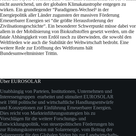
nicht ausreichend, um der globalen Klimakatastrophe entgegen zu
wirken. Ein grundlegender “Paradigmen-Wechsel³ in der
Energiepolitik aller Länder zugunsten der massiven Förderung
Erneuerbarer Energien sei “die größte Herausforderung der
Zivilisationsgeschichte“. Ein besonderer Schwerpunkt müsse dabei vor
allem in der Mobilisierung von Biokraftstoffen gesetzt werden, um die
fatale Abhängigkeit vom Erdöl rasch zu überwinden, die sowohl den
Weltfrieden wie auch die Stabilität der Weltwirtschaft bedroht. Eine
weitere Rede zur Eröffnung des Weltforums hält
Bundesumweltminister Trittin.
Über EUROSOLAR
Unabhängig von Parteien, Institutionen, Unternehmen und
Interessengruppen erarbeitet und stimuliert EUROSOLAR
seit 1988 politische und wirtschaftliche Handlungsentwürfe
und Konzeptionen zur Einführung Erneuerbarer Energien.
Dies reicht von Markteinführungsstrategien bis zu
Vorschlägen für die weitere Forschungs- und
Entwicklungspolitik, von steuerpolitischen Förderungen bis
zur Rüstungskonversion mit Solarenergie, vom Beitrag der
Solarenergie für den Globalen Süden bis zur Landwirtschafts-,