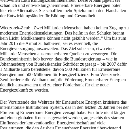
weltweiten Entwicklungszusammenarbeit. Diese Abhängigkeit sei
schädlich und entwicklungshemmend. Erneuerbare Energien böten
hier eine Alternative. Sie schafften mehr Spielraum in den Haushalten
der Entwicklungsländer für Bildung und Gesundheit.
Wieczorek-Zeul: „Zwei Milliarden Menschen haben keinen Zugang zu
modernen Energiedienstleistungen. Das heißt: in den Schulen brennt
kein Licht, Medikamente können nicht gekühlt werden.“ Um bis zum
Jahr 2015 die Armut zu halbieren, sei es essentiell, die
Energieversorgung auszuweiten. Das Ziel solle sein, etwa eine
Milliarde Menschen aus erneuerbaren Quellen zu versorgen. Die
Bundesministerin hob hervor, dass die Bundesregierung – wie in
Johannesburg von Bundeskanzler Schröder zugesagt – bis 2007 dafür
1 Milliarde Euro bereitstelle, davon 500 Millionen für Erneuerbare
Energien und 500 Millionen für Energieeffizienz. Frau Wieczorek-
Zeul forderte die Weltbank auf, die Förderung Erneuerbarer Energien
deutlich auszuweiten und zu einer Förderbank für eine neue
Energiezukunft zu werden.
Der Vorsitzende des Weltrates für Erneuerbare Energien kritisierte das
internationale Institutionen-System, das in den letzten 20 Jahren bei der
Förderung Erneuerbarer Energien versagt habe. Es dürfe nicht länger
auf einen globalen Konsens gewartet werden, angesichts des starken
Einflusses der konventionellen Energiewirtschaft auf viele
Regierungen, die den Ausbau Erneuerbarer Energien überwiegend