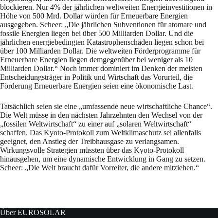
blockieren. Nur 4% der jährlichen weltweiten Energieinvestitionen in
Höhe von 500 Mrd. Dollar würden für Erneuerbare Energien
ausgegeben. Scheer: „Die jährlichen Subventionen für atomare und
fossile Energien liegen bei über 500 Milliarden Dollar. Und die
jährlichen energiebedingten Katastrophenschäden liegen schon bei
über 100 Milliarden Dollar. Die weltweiten Förderprogramme für
Erneuerbare Energien liegen demgegenüber bei weniger als 10
Milliarden Dollar.“ Noch immer dominiert im Denken der meisten
Entscheidungsträger in Politik und Wirtschaft das Vorurteil, die
Förderung Erneuerbare Energien seien eine ökonomische Last.
Tatsächlich seien sie eine „umfassende neue wirtschaftliche Chance“.
Die Welt müsse in den nächsten Jahrzehnten den Wechsel von der
„fossilen Weltwirtschaft“ zu einer auf „solaren Weltwirtschaft“
schaffen. Das Kyoto-Protokoll zum Weltklimaschutz sei allenfalls
geeignet, den Anstieg der Treibhausgase zu verlangsamen.
Wirkungsvolle Strategien müssten über das Kyoto-Protokoll
hinausgehen, um eine dynamische Entwicklung in Gang zu setzen.
Scheer: „Die Welt braucht dafür Vorreiter, die andere mitziehen.“
Über EUROSOLAR