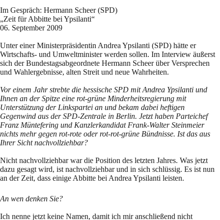
Im Gespräch: Hermann Scheer (SPD)
„Zeit für Abbitte bei Ypsilanti“
06. September 2009
Unter einer Ministerpräsidentin Andrea Ypsilanti (SPD) hätte er
Wirtschafts- und Umweltminister werden sollen. Im Interview äußerst
sich der Bundestagsabgeordnete Hermann Scheer über Versprechen
und Wahlergebnisse, alten Streit und neue Wahrheiten.
Vor einem Jahr strebte die hessische SPD mit Andrea Ypsilanti und
Ihnen an der Spitze eine rot-grüne Minderheitsregierung mit
Unterstützung der Linkspartei an und bekam dabei heftigen
Gegenwind aus der SPD-Zentrale in Berlin. Jetzt haben Parteichef
Franz Müntefering und Kanzlerkandidat Frank-Walter Steinmeier
nichts mehr gegen rot-rote oder rot-rot-grüne Bündnisse. Ist das aus
Ihrer Sicht nachvollziehbar?
Nicht nachvollziehbar war die Position des letzten Jahres. Was jetzt
dazu gesagt wird, ist nachvollziehbar und in sich schlüssig. Es ist nun
an der Zeit, dass einige Abbitte bei Andrea Ypsilanti leisten.
An wen denken Sie?
Ich nenne jetzt keine Namen, damit ich mir anschließend nicht