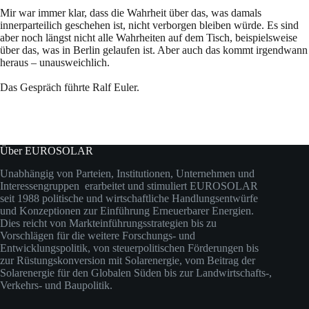
Mir war immer klar, dass die Wahrheit über das, was damals
innerparteilich geschehen ist, nicht verborgen bleiben würde. Es sind
aber noch längst nicht alle Wahrheiten auf dem Tisch, beispielsweise
über das, was in Berlin gelaufen ist. Aber auch das kommt irgendwann
heraus – unausweichlich.
Das Gespräch führte Ralf Euler.
Über EUROSOLAR
Unabhängig von Parteien, Institutionen, Unternehmen und
Interessengruppen erarbeitet und stimuliert EUROSOLAR
seit 1988 politische und wirtschaftliche Handlungsentwürfe
und Konzeptionen zur Einführung Erneuerbarer Energien.
Dies reicht von Markteinführungsstrategien bis zu
Vorschlägen für die weitere Forschungs- und
Entwicklungspolitik, von steuerpolitischen Förderungen bis
zur Rüstungskonversion mit Solarenergie, vom Beitrag der
Solarenergie für den Globalen Süden bis zur Landwirtschafts-,
Verkehrs- und Baupolitik.