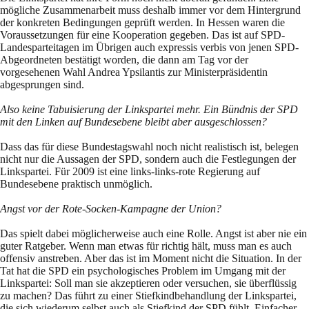
mögliche Zusammenarbeit muss deshalb immer vor dem Hintergrund
der konkreten Bedingungen geprüft werden. In Hessen waren die
Voraussetzungen für eine Kooperation gegeben. Das ist auf SPD-
Landesparteitagen im Übrigen auch expressis verbis von jenen SPD-
Abgeordneten bestätigt worden, die dann am Tag vor der
vorgesehenen Wahl Andrea Ypsilantis zur Ministerpräsidentin
abgesprungen sind.
Also keine Tabuisierung der Linkspartei mehr. Ein Bündnis der SPD
mit den Linken auf Bundesebene bleibt aber ausgeschlossen?
Dass das für diese Bundestagswahl noch nicht realistisch ist, belegen
nicht nur die Aussagen der SPD, sondern auch die Festlegungen der
Linkspartei. Für 2009 ist eine links-links-rote Regierung auf
Bundesebene praktisch unmöglich.
Angst vor der Rote-Socken-Kampagne der Union?
Das spielt dabei möglicherweise auch eine Rolle. Angst ist aber nie ein
guter Ratgeber. Wenn man etwas für richtig hält, muss man es auch
offensiv anstreben. Aber das ist im Moment nicht die Situation. In der
Tat hat die SPD ein psychologisches Problem im Umgang mit der
Linkspartei: Soll man sie akzeptieren oder versuchen, sie überflüssig
zu machen? Das führt zu einer Stiefkindbehandlung der Linkspartei,
die sich wiederum selbst auch als Stiefkind der SPD fühlt. Einfacher