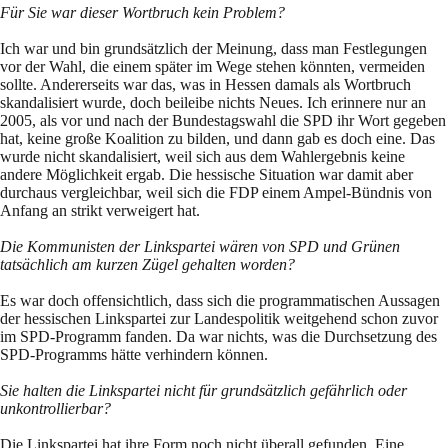
Für Sie war dieser Wortbruch kein Problem?
Ich war und bin grundsätzlich der Meinung, dass man Festlegungen
vor der Wahl, die einem später im Wege stehen könnten, vermeiden
sollte. Andererseits war das, was in Hessen damals als Wortbruch
skandalisiert wurde, doch beileibe nichts Neues. Ich erinnere nur an
2005, als vor und nach der Bundestagswahl die SPD ihr Wort gegeben
hat, keine große Koalition zu bilden, und dann gab es doch eine. Das
wurde nicht skandalisiert, weil sich aus dem Wahlergebnis keine
andere Möglichkeit ergab. Die hessische Situation war damit aber
durchaus vergleichbar, weil sich die FDP einem Ampel-Bündnis von
Anfang an strikt verweigert hat.
Die Kommunisten der Linkspartei wären von SPD und Grünen
tatsächlich am kurzen Zügel gehalten worden?
Es war doch offensichtlich, dass sich die programmatischen Aussagen
der hessischen Linkspartei zur Landespolitik weitgehend schon zuvor
im SPD-Programm fanden. Da war nichts, was die Durchsetzung des
SPD-Programms hätte verhindern können.
Sie halten die Linkspartei nicht für grundsätzlich gefährlich oder
unkontrollierbar?
Die Linkspartei hat ihre Form noch nicht überall gefunden. Eine