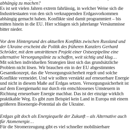
abhängig zu machen?
Es ist seit vielen Jahren extrem fahrlässig, in welcher Weise sich die
Industriestaaten von den sich verknappenden Erdgasvorkommen
abhängig gemacht haben. Konflikte sind damit programmiert – bis
mitten hinein in die EU. Hier schlagen sich jahrelange Versäumnisse
bitter nieder.
Vor dem Hintergrund des aktuellen Konflikts zwischen Russland und
der Ukraine erscheint die Politik des früheren Kanzlers Gerhard
Schröder, mit dem umstrittenen Projekt einer Ostseepipeline eine
alternative Versorgungslinie zu schaffen, weit sichtig und klug…
Mit solchen individuellen Strategien lässt sich das grundsätzliche
Problem nicht lösen. Wir brauchen ein in der EU abgestimmtes
Gesamtkonzept, das die Versorgungssicherheit regelt und solche
Konflikte vermeidet. Und wir sollten verstärkt auf erneuerbare Energie
und nicht in diesem Maße auf Erdgas setzen. Versorgungssicherheit ist
auf dem Energiemarkt nur durch ein entschlossenes Umsteuern in
Richtung erneuerbare Energie machbar. Das ist der einzige wirklich
praktikable Weg. Es gibt zum Beispiel kein Land in Europa mit einem
größeren Bioenergie-Potential als die Ukraine.
Erdgas gilt doch als Energiequelle der Zukunft – als Alternative auch
für Atomenergie…
Für die Stromerzeugung gibt es viel schneller mobilisierbare