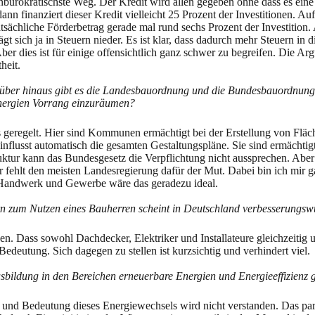
nbürokratischste Weg. Der Kredit wird allen gegeben ohne dass es eine
n finanziert dieser Kredit vielleicht 25 Prozent der Investitionen. Auf
atsächliche Förderbetrag gerade mal rund sechs Prozent der Investition.
 sich ja in Steuern nieder. Es ist klar, dass dadurch mehr Steuern in d
er dies ist für einige offensichtlich ganz schwer zu begreifen. Die Ar
heit.
ber hinaus gibt es die Landesbauordnung und die Bundesbauordnung. O
nergien Vorrang einzuräumen?
s geregelt. Hier sind Kommunen ermächtigt bei der Erstellung von Fläc
nflusst automatisch die gesamten Gestaltungspläne. Sie sind ermächtigt,
ruktur kann das Bundesgesetz die Verpflichtung nicht aussprechen. Abe
r fehlt den meisten Landesregierung dafür der Mut. Dabei bin ich mir g
le Handwerk und Gewerbe wäre das geradezu ideal.
n zum Nutzen eines Bauherren scheint in Deutschland verbesserungswü
ass sowohl Dachdecker, Elektriker und Installateure gleichzeitig un
deutung. Sich dagegen zu stellen ist kurzsichtig und verhindert viel.
bildung in den Bereichen erneuerbare Energien und Energieeffizienz g
 und Bedeutung dieses Energiewechsels wird nicht verstanden. Das par