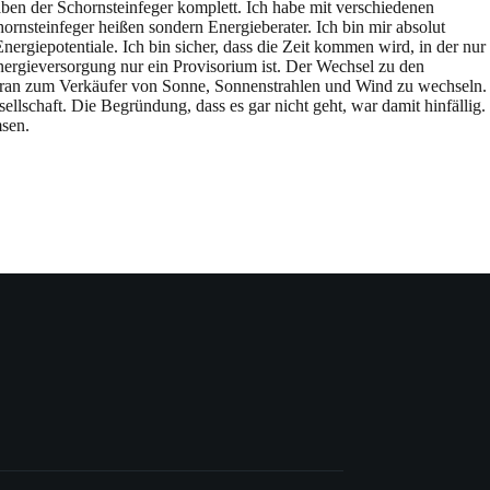
aben der Schornsteinfeger komplett. Ich habe mit verschiedenen
ornsteinfeger heißen sondern Energieberater. Ich bin mir absolut
ergiepotentiale. Ich bin sicher, dass die Zeit kommen wird, in der nur
nergieversorgung nur ein Provisorium ist. Der Wechsel zu den
d Uran zum Verkäufer von Sonne, Sonnenstrahlen und Wind zu wechseln.
schaft. Die Begründung, dass es gar nicht geht, war damit hinfällig.
msen.