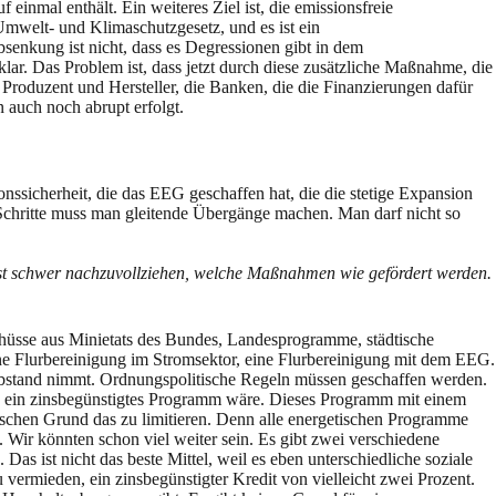
 einmal enthält. Ein weiteres Ziel ist, die emissionsfreie
Umwelt- und Klimaschutzgesetz, und es ist ein
bsenkung ist nicht, dass es Degressionen gibt in dem
lar. Das Problem ist, dass jetzt durch diese zusätzliche Maßnahme, die
s Produzent und Hersteller, die Banken, die die Finanzierungen dafür
n auch noch abrupt erfolgt.
onssicherheit, die das EEG geschaffen hat, die die stetige Expansion
 Schritte muss man gleitende Übergänge machen. Man darf nicht so
ist schwer nachzuvollziehen, welche Maßnahmen wie gefördert werden.
hüsse aus Minietats des Bundes, Landesprogramme, städtische
e Flurbereinigung im Stromsektor, eine Flurbereinigung mit dem EEG.
bstand nimmt. Ordnungspolitische Regeln müssen geschaffen werden.
tz ein zinsbegünstigtes Programm wäre. Dieses Programm mit einem
litischen Grund das zu limitieren. Denn alle energetischen Programme
. Wir könnten schon viel weiter sein. Es gibt zwei verschiedene
 ist nicht das beste Mittel, weil es eben unterschiedliche soziale
vermieden, ein zinsbegünstigter Kredit von vielleicht zwei Prozent.