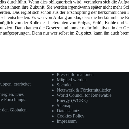
its durchführt. Wenn dies obligatorisch wird, verändern sich die Aufg
ichert ihnen ihre Zukunft. Sie werden irgendwann später nicht mehr Sch
werden. Das ergibt sich schon aus der Erschöpfung der herkömmlichen En
lisch entschieden. Es war von Anfang an klar, dass die herkömmliche E
ht möglich von der Rolle des Lieferanten von Erdgas, Erdöl, Kohle un
iert. Dann kamen die Gesetze und immer mehr Initiativen in der Gesell
r aufgesprungen. Denn nur wer selbst im Zug sitzt, kann ihn auch bre
Presseinformationen
Mitglied werden
ruppen erarbeitet
Spenden
Netzwerk & Fördermitglieder
ergien. Dies
World Council for Renewable
ere Forschungs-
Energy (WCRE)
Sitemap
r den Globalen
Datenschutz
Cookies Policy
Impressum