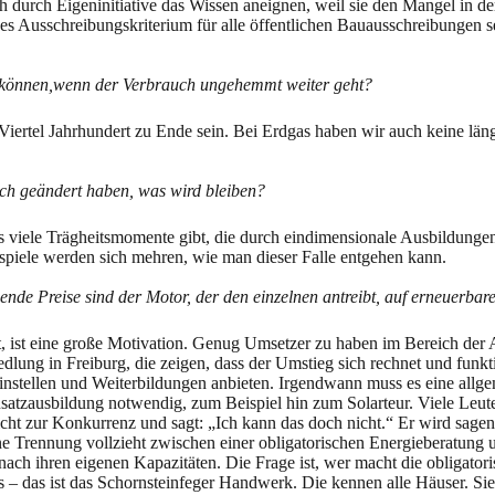
h durch Eigeninitiative das Wissen aneignen, weil sie den Mangel in 
 Ausschreibungskriterium für alle öffentlichen Bauausschreibungen sei
en können,wenn der Verbrauch ungehemmt weiter geht?
iertel Jahrhundert zu Ende sein. Bei Erdgas haben wir auch keine läng
ch geändert haben, was wird bleiben?
 es viele Trägheitsmomente gibt, die durch eindimensionale Ausbildungen
spiele werden sich mehren, wie man dieser Falle entgehen kann.
igende Preise sind der Motor, der den einzelnen antreibt, auf erneuerba
ht, ist eine große Motivation. Genug Umsetzer zu haben im Bereich der 
edlung in Freiburg, die zeigen, dass der Umstieg sich rechnet und funkt
uf einstellen und Weiterbildungen anbieten. Irgendwann muss es eine all
Zusatzausbildung notwendig, zum Beispiel hin zum Solarteur. Viele Le
cht zur Konkurrenz und sagt: „Ich kann das doch nicht.“ Er wird sagen:
ne Trennung vollzieht zwischen einer obligatorischen Energieberatung
ach ihren eigenen Kapazitäten. Die Frage ist, wer macht die obligatori
– das ist das Schornsteinfeger Handwerk. Die kennen alle Häuser. Si