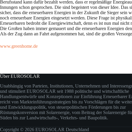
Berufsstand kann dafür bezahlt werden, dass er regelmäßige Energieaud
Innungen schon gesprochen. Die sind begeistert von dieser Idee. Das s
sicher, dass die erneuerbaren Energien in der Zukunft die Sieger sein 
noch erneuerbare Energien eingesetzt werden. Diese Frage ist physika
Erneuerbaren bedroht die Energiewirtschaft, denn es ist nun mal nic
Die Großen haben immer gemauert und die erneuerbaren Energien denunz
Als der Zug dann an Fahrt aufgenommen hat, sind die großen Versorge
www.greenhome.de
Über EUROSOLAR
Unabhängig von Parteien, Institutionen, Unternehmen und Interesseng
und stimuliert EUROSOLAR seit 1988 politische und wirtschaftliche
Handlungsentwürfe und Konzeptionen zur Einführung Erneuerbarer En
reicht von Markteinführungsstrategien bis zu Vorschlägen für die weit
und Entwicklungspolitik, von steuerpolitischen Förderungen bis zur
Rüstungskonversion mit Solarenergie, vom Beitrag der Solarenergie fü
Süden bis zur Landwirtschafts-, Verkehrs- und Baupolitik.
Copyright © 2026 EUROSOLAR Deutschland