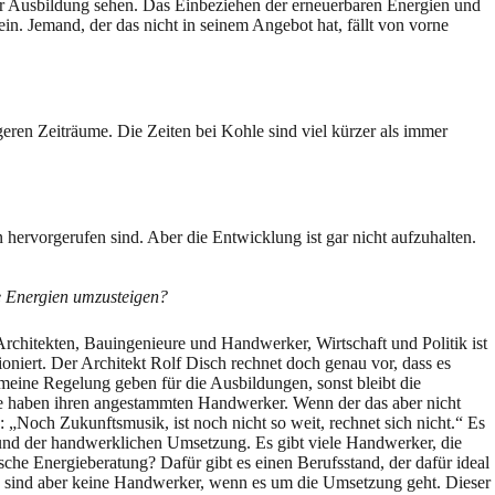
der Ausbildung sehen. Das Einbeziehen der erneuerbaren Energien und
n. Jemand, der das nicht in seinem Angebot hat, fällt von vorne
eren Zeiträume. Die Zeiten bei Kohle sind viel kürzer als immer
 hervorgerufen sind. Aber die Entwicklung ist gar nicht aufzuhalten.
re Energien umzusteigen?
Architekten, Bauingenieure und Handwerker, Wirtschaft und Politik ist
ioniert. Der Architekt Rolf Disch rechnet doch genau vor, dass es
gemeine Regelung geben für die Ausbildungen, sonst bleibt die
ute haben ihren angestammten Handwerker. Wenn der das aber nicht
 „Noch Zukunftsmusik, ist noch nicht so weit, rechnet sich nicht.“ Es
 und der handwerklichen Umsetzung. Es gibt viele Handwerker, die
sche Energieberatung? Dafür gibt es einen Berufsstand, der dafür ideal
e sind aber keine Handwerker, wenn es um die Umsetzung geht. Dieser