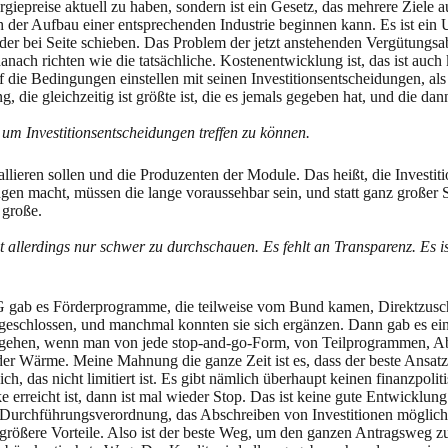
giepreise aktuell zu haben, sondern ist ein Gesetz, das mehrere Ziele auf
h der Aufbau einer entsprechenden Industrie beginnen kann. Es ist ein 
oder bei Seite schieben. Das Problem der jetzt anstehenden Vergütungsa
ch richten wie die tatsächliche. Kostenentwicklung ist, das ist auch k
f die Bedingungen einstellen mit seinen Investitionsentscheidungen, al
 die gleichzeitig ist größte ist, die es jemals gegeben hat, und die dan
 um Investitionsentscheidungen treffen zu können.
llieren sollen und die Produzenten der Module. Das heißt, die Investiti
gen macht, müssen die lange voraussehbar sein, und statt ganz großer
 große.
allerdings nur schwer zu durchschauen. Es fehlt an Transparenz. Es 
G gab es Förderprogramme, die teilweise vom Bund kamen, Direktzusc
eschlossen, und manchmal konnten sie sich ergänzen. Dann gab es ein
r gehen, wenn man von jede stop-and-go-Form, von Teilprogrammen, A
der Wärme. Meine Mahnung die ganze Zeit ist es, dass der beste Ansa
ich, das nicht limitiert ist. Es gibt nämlich überhaupt keinen finanzpo
erreicht ist, dann ist mal wieder Stop. Das ist keine gute Entwicklung
rchführungsverordnung, das Abschreiben von Investitionen möglich. Das
rößere Vorteile. Also ist der beste Weg, um den ganzen Antragsweg zu 