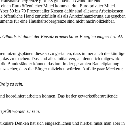
 Haushaltsobergrenze gibt. Es gibt keinen Grund für eine
 einen Euro öffentlicher Mittel kommen drei Euro privater Mittel.
 Aber 50 bis 70 Prozent aller Kosten dafür sind allesamt Arbeitskosten.
ie öffentliche Hand zurückfließt als als Anreizfinanzierung ausgegeben
gumente für eine Haushaltsobergrenze sind nicht nachvollziehbar.
ftmals ist dabei der Einsatz erneuerbarer Energien eingeschränkt.
hennutzungsplänen diese so zu gestalten, dass immer auch die künftige
 das zu machen. Das sind alles Initiativen, an denen ich mitgewirkt
r die Bundesländer können das tun. In der gesamten Bauleitplanung
anz sicher, dass die Bürger mitziehen würden. Auf die paar Meckerer,
rdig zu sein.
d koordiniert arbeiten können. Das ist der gewerkeübergreifende
eprüft worden zu sein.
tikulare Denken hat sich eingeschlichen und hierbei muss man aber in