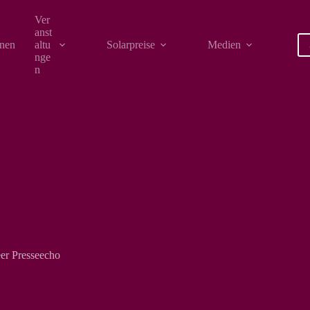
Ver
anst
onen
altu
Solarpreise
Medien
nge
n
er Presseecho