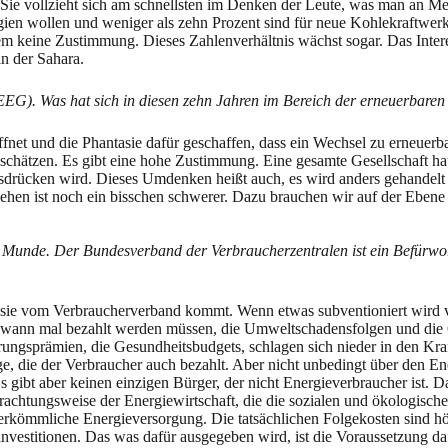
 Sie vollzieht sich am schnellsten im Denken der Leute, was man an Me
gien wollen und weniger als zehn Prozent sind für neue Kohlekraftwer
m keine Zustimmung. Dieses Zahlenverhältnis wächst sogar. Das Interes
in der Sahara.
EEG). Was hat sich in diesen zehn Jahren im Bereich der erneuerbaren 
ffnet und die Phantasie dafür geschaffen, dass ein Wechsel zu erneuerbar
zuschätzen. Es gibt eine hohe Zustimmung. Eine gesamte Gesellschaft h
ausdrücken wird. Dieses Umdenken heißt auch, es wird anders gehandel
gehen ist noch ein bisschen schwerer. Dazu brauchen wir auf der Ebene
r Munde. Der Bundesverband der Verbraucherzentralen ist ein Befürwor
n sie vom Verbraucherverband kommt. Wenn etwas subventioniert wird v
ndwann mal bezahlt werden müssen, die Umweltschadensfolgen und die 
ungsprämien, die Gesundheitsbudgets, schlagen sich nieder in den Kra
die der Verbraucher auch bezahlt. Aber nicht unbedingt über den Energ
gibt aber keinen einzigen Bürger, der nicht Energieverbraucher ist. D
trachtungsweise der Energiewirtschaft, die die sozialen und ökologisch
 herkömmliche Energieversorgung. Die tatsächlichen Folgekosten sind h
nvestitionen. Das was dafür ausgegeben wird, ist die Voraussetzung da