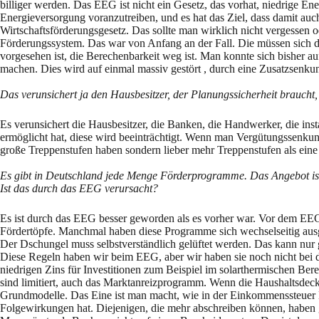
billiger werden. Das EEG ist nicht ein Gesetz, das vorhat, niedrige Ener
Energieversorgung voranzutreiben, und es hat das Ziel, dass damit auc
Wirtschaftsförderungsgesetz. Das sollte man wirklich nicht vergessen 
Förderungssystem. Das war von Anfang an der Fall. Die müssen sich dana
vorgesehen ist, die Berechenbarkeit weg ist. Man konnte sich bisher au
machen. Dies wird auf einmal massiv gestört , durch eine Zusatzsenkung,
Das verunsichert ja den Hausbesitzer, der Planungssicherheit braucht,
Es verunsichert die Hausbesitzer, die Banken, die Handwerker, die insta
ermöglicht hat, diese wird beeinträchtigt. Wenn man Vergütungssenkun
große Treppenstufen haben sondern lieber mehr Treppenstufen als eine
Es gibt in Deutschland jede Menge Förderprogramme. Das Angebot ist 
Ist das durch das EEG verursacht?
Es ist durch das EEG besser geworden als es vorher war. Vor dem EE
Fördertöpfe. Manchmal haben diese Programme sich wechselseitig ausg
Der Dschungel muss selbstverständlich gelüftet werden. Das kann nu
Diese Regeln haben wir beim EEG, aber wir haben sie noch nicht bei 
niedrigen Zins für Investitionen zum Beispiel im solarthermischen Bere
sind limitiert, auch das Marktanreizprogramm. Wenn die Haushaltsdecke 
Grundmodelle. Das Eine ist man macht, wie in der Einkommenssteuer Du
Folgewirkungen hat. Diejenigen, die mehr abschreiben können, haben g