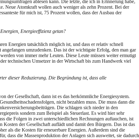
inungsumfragen ablesen kann. Die letzte, die ich in Erinnerung habe,
ke. Neue Atomkraft wollen auch weniger als zehn Prozent. Bei der
santeste für mich ist, 75 Prozent wollen, dass der Ausbau der
Energien, Energieeffizienz getan?
en Energien tatsächlich möglich ist, und dass er relativ schnell
at angefangen umzudenken. Das ist der wichtigste Erfolg, den man gar
t werden von immer mehr Leuten. Diese Leute müssen weiter ermutigt
 der technischen Umsetzer in der Wirtschaft bis zum Handwerk viel
ter dieser Reduzierung. Die Begründung ist, dass alle
on der Gesellschaft, dann ist es das herkömmliche Energiesystem.
Gesundheitsschadensfolgen, nicht bezahlen muss. Die muss dann die
nkenversicherungsbeiträgen. Die schlagen sich nieder in den
iepreis sondern zum Beispiel als Steuerlast. Es wird hier sehr
ass die Folgen in zwei unterschiedlichen Rechnungen auftauchen, ist
en Kosten der Gesellschaft auflädt und damit den Bürgern. Das ist das
öher als die Kosten für erneuerbare Energien. Außerdem sind die
für, dass die Massenproduktion der Anlagen sich ausweitet, sie dadurch