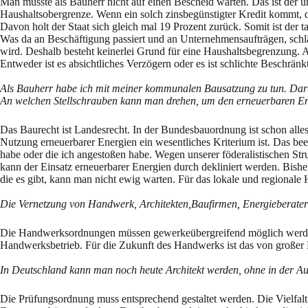
Man müsste als Bauherr nicht auf einen Bescheid warten. Das ist der u
Haushaltsobergrenze. Wenn ein solch zinsbegünstigter Kredit kommt, dan
Davon holt der Staat sich gleich mal 19 Prozent zurück. Somit ist der t
Was da an Beschäftigung passiert und an Unternehmensaufträgen, schlägt
wird. Deshalb besteht keinerlei Grund für eine Haushaltsbegrenzung. Ab
Entweder ist es absichtliches Verzögern oder es ist schlichte Beschränkt
Als Bauherr habe ich mit meiner kommunalen Bausatzung zu tun. Darü
An welchen Stellschrauben kann man drehen, um den erneuerbaren E
Das Baurecht ist Landesrecht. In der Bundesbauordnung ist schon alle
Nutzung erneuerbarer Energien ein wesentliches Kriterium ist. Das beei
habe oder die ich angestoßen habe. Wegen unserer föderalistischen St
kann der Einsatz erneuerbarer Energien durch dekliniert werden. Bishe
die es gibt, kann man nicht ewig warten. Für das lokale und regiona
Die Vernetzung von Handwerk, Architekten,Baufirmen, Energieberater
Die Handwerksordnungen müssen gewerkeübergreifend möglich werden. D
Handwerksbetrieb. Für die Zukunft des Handwerks ist das von großer Be
In Deutschland kann man noch heute Architekt werden, ohne in der Aus
Die Prüfungsordnung muss entsprechend gestaltet werden. Die Vielfalt