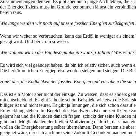
Zusammenhängen denken. Es gibt aber auch junge Architekten, die sic
der Energieeffizienz muss im Grunde genommen längst ein verbindliches
herein raus.
Wie lange werden wir noch auf unsere fossilen Energien zurückgreif
Wenn wir weiter so verbrauchen, kann das Erdöl in weniger als einem V
gesagt wird. Und bei Uran sowieso.
Wie wohnen wir in der Bundesrepublik in zwanzig Jahren? Was wird si
Es wird sich viel geändert haben, da bin ich relativ sicher, auch wenn
Die herkömmlichen Energiepreise werden steigen und steigen. Die Bei
Heißt das, die Endlichkeit der fossilen Energien und vor allem die ste
Das ist ein Motor aber nicht der einzige. Zu wissen, dass es anders ge
mit entscheidend. Es gibt ja heute schon Beispiele,wie etwa die Solarsi
billiger ist und nicht teurer. Es gibt ja Innungen, die sich schon dara
Entwicklung stehen. Im Bereich des Handwerks ist eine zertifizierte 
gelernt hat und die Kunden danach fragen, schickt der seine Kunden ni
gibt auch Möglichkeiten der breiten Motivierung dadurch, dass man ei
wollen die Energieberatung selber übernehmen. Dann beraten sie aber n
geeignet wäre, der sich auch um seine Zukunft Gedanken machen muss 