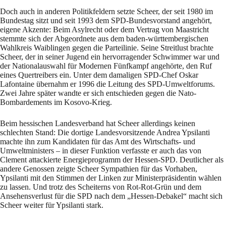
Doch auch in anderen Politikfeldern setzte Scheer, der seit 1980 im
Bundestag sitzt und seit 1993 dem SPD-Bundesvorstand angehört,
eigene Akzente: Beim Asylrecht oder dem Vertrag von Maastricht
stemmte sich der Abgeordnete aus dem baden-württembergischen
Wahlkreis Waiblingen gegen die Parteilinie. Seine Streitlust brachte
Scheer, der in seiner Jugend ein hervorragender Schwimmer war und
der Nationalauswahl für Modernen Fünfkampf angehörte, den Ruf
eines Quertreibers ein. Unter dem damaligen SPD-Chef Oskar
Lafontaine übernahm er 1996 die Leitung des SPD-Umweltforums.
Zwei Jahre später wandte er sich entschieden gegen die Nato-
Bombardements im Kosovo-Krieg.
Beim hessischen Landesverband hat Scheer allerdings keinen
schlechten Stand: Die dortige Landesvorsitzende Andrea Ypsilanti
machte ihn zum Kandidaten für das Amt des Wirtschafts- und
Umweltministers – in dieser Funktion verfasste er auch das von
Clement attackierte Energieprogramm der Hessen-SPD. Deutlicher als
andere Genossen zeigte Scheer Sympathien für das Vorhaben,
Ypsilanti mit den Stimmen der Linken zur Ministerpräsidentin wählen
zu lassen. Und trotz des Scheiterns von Rot-Rot-Grün und dem
Ansehensverlust für die SPD nach dem „Hessen-Debakel“ macht sich
Scheer weiter für Ypsilanti stark.