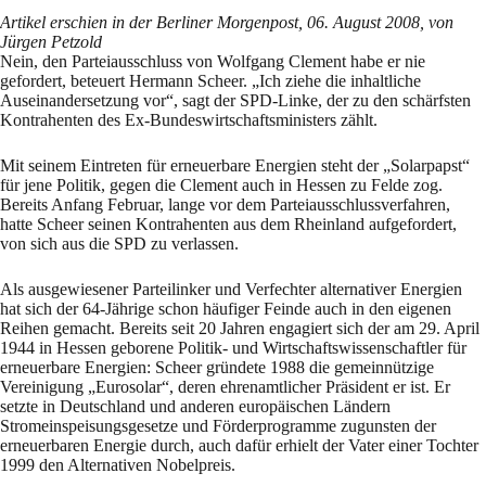
Artikel erschien in der Berliner Morgenpost, 06. August 2008, von
Jürgen Petzold
Nein, den Parteiausschluss von Wolfgang Clement habe er nie
gefordert, beteuert Hermann Scheer. „Ich ziehe die inhaltliche
Auseinandersetzung vor“, sagt der SPD-Linke, der zu den schärfsten
Kontrahenten des Ex-Bundeswirtschaftsministers zählt.
Mit seinem Eintreten für erneuerbare Energien steht der „Solarpapst“
für jene Politik, gegen die Clement auch in Hessen zu Felde zog.
Bereits Anfang Februar, lange vor dem Parteiausschlussverfahren,
hatte Scheer seinen Kontrahenten aus dem Rheinland aufgefordert,
von sich aus die SPD zu verlassen.
Als ausgewiesener Parteilinker und Verfechter alternativer Energien
hat sich der 64-Jährige schon häufiger Feinde auch in den eigenen
Reihen gemacht. Bereits seit 20 Jahren engagiert sich der am 29. April
1944 in Hessen geborene Politik- und Wirtschaftswissenschaftler für
erneuerbare Energien: Scheer gründete 1988 die gemeinnützige
Vereinigung „Eurosolar“, deren ehrenamtlicher Präsident er ist. Er
setzte in Deutschland und anderen europäischen Ländern
Stromeinspeisungsgesetze und Förderprogramme zugunsten der
erneuerbaren Energie durch, auch dafür erhielt der Vater einer Tochter
1999 den Alternativen Nobelpreis.