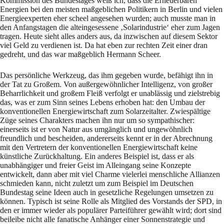
Kommission des Bundestages weiß ich, dass die Erneuerbaren
Energien bei den meisten maßgeblichen Politikern in Berlin und vielen
Energieexperten eher scheel angesehen wurden; auch musste man in
den Anfangstagen die alteingesessene ‚Solarindustrie‘ eher zum Jagen
tragen. Heute sieht alles anders aus, da inzwischen auf diesem Sektor
viel Geld zu verdienen ist. Da hat eben zur rechten Zeit einer dran
gedreht, und das war maßgeblich Hermann Scheer.
Das persönliche Werkzeug, das ihm gegeben wurde, befähigt ihn in
der Tat zu Großem. Von außergewöhnlicher Intelligenz, von großer
Beharrlichkeit und großem Fleiß verfolgt er unablässig und zielstrebig
das, was er zum Sinn seines Lebens erhoben hat: den Umbau der
konventionellen Energiewirtschaft zum Solarzeitalter. Zwiespältige
Züge seines Charakters machen ihn nur um so sympathischer:
einerseits ist er von Natur aus umgänglich und ungewöhnlich
freundlich und bescheiden, andererseits kennt er in der Abrechnung
mit den Vertretern der konventionellen Energiewirtschaft keine
künstliche Zurückhaltung. Ein anderes Beispiel ist, dass er als
unabhängiger und freier Geist im Alleingang seine Konzepte
entwickelt, dann aber mit viel Charme vielerlei menschliche Allianzen
schmieden kann, nicht zuletzt um zum Beispiel im Deutschen
Bundestag seine Ideen auch in gesetzliche Regelungen umsetzen zu
können. Typisch ist seine Rolle als Mitglied des Vorstands der SPD, in
den er immer wieder als populärer Parteiführer gewählt wird; dort sind
beileibe nicht alle fanatische Anhänger einer Sonnenstrategie und