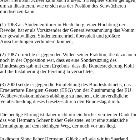
Aber Hermann Scheer kann auch anders. 3 Beispiele sollen genügen,
um zu illustrieren, wie er sich aus der Position des Schwächeren
durchsetzen kann.
(1) 1968 als Studentenführer in Heidelberg, einer Hochburg der
Revolte, hat er als Vorsitzender der Generalversammlung das Votum
der gewaltwilligen Studentenmehrheit überspielt und größere
Ausschreitungen verhindern können,
(2) 1987 erreichte er gegen den Willen seiner Fraktion, die dazu auch
noch in der Opposition war, dass es eine Sondersitzung des
Bundestages gab mit dem Ergebnis, dass die Bundesregierung Kohl
auf die Installierung der Pershing Ia verzichtete,
(3) 2000 setzte er gegen die Empfehlung des Bundeskabinetts, das
Erneuerbare-Energien-Gesetz (EEG) von der Zustimmung des EU-
Wettbewerbskommissars abhängig zu machen, die unverzügliche
Verabschiedung dieses Gesetzes durch den Bundestag durch.
Die heutige Ehrung ist daher nicht nur ein höchst verdienter Dank für
das von Hermann Scheer bisher Geleistete, es ist eine zusätzliche
Ermutigung auf dem steinigen Weg, der noch vor uns liegt.
In diesem Sinne lieber Hermann, Glück auf! wie wir im Saarland