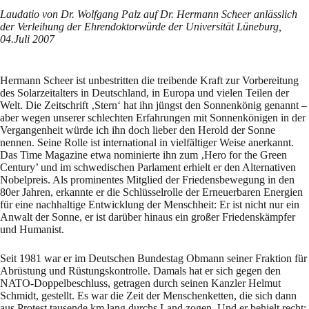
Laudatio von Dr. Wolfgang Palz auf Dr. Hermann Scheer anlässlich
der Verleihung der Ehrendoktorwürde der Universität Lüneburg,
04.Juli 2007
Hermann Scheer ist unbestritten die treibende Kraft zur Vorbereitung
des Solarzeitalters in Deutschland, in Europa und vielen Teilen der
Welt. Die Zeitschrift ‚Stern‘ hat ihn jüngst den Sonnenkönig genannt –
aber wegen unserer schlechten Erfahrungen mit Sonnenkönigen in der
Vergangenheit würde ich ihn doch lieber den Herold der Sonne
nennen. Seine Rolle ist international in vielfältiger Weise anerkannt.
Das Time Magazine etwa nominierte ihn zum ‚Hero for the Green
Century’ und im schwedischen Parlament erhielt er den Alternativen
Nobelpreis. Als prominentes Mitglied der Friedensbewegung in den
80er Jahren, erkannte er die Schlüsselrolle der Erneuerbaren Energien
für eine nachhaltige Entwicklung der Menschheit: Er ist nicht nur ein
Anwalt der Sonne, er ist darüber hinaus ein großer Friedenskämpfer
und Humanist.
Seit 1981 war er im Deutschen Bundestag Obmann seiner Fraktion für
Abrüstung und Rüstungskontrolle. Damals hat er sich gegen den
NATO-Doppelbeschluss, getragen durch seinen Kanzler Helmut
Schmidt, gestellt. Es war die Zeit der Menschenketten, die sich dann
aus Protest tausende km lang durchs Land zogen. Und er behielt recht;