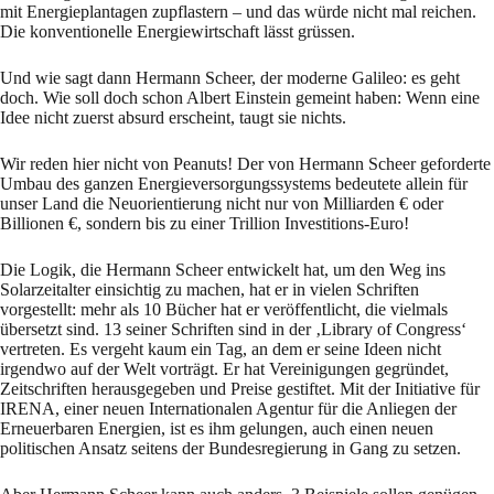
mit Energieplantagen zupflastern – und das würde nicht mal reichen.
Die konventionelle Energiewirtschaft lässt grüssen.
Und wie sagt dann Hermann Scheer, der moderne Galileo: es geht
doch. Wie soll doch schon Albert Einstein gemeint haben: Wenn eine
Idee nicht zuerst absurd erscheint, taugt sie nichts.
Wir reden hier nicht von Peanuts! Der von Hermann Scheer geforderte
Umbau des ganzen Energieversorgungssystems bedeutete allein für
unser Land die Neuorientierung nicht nur von Milliarden € oder
Billionen €, sondern bis zu einer Trillion Investitions-Euro!
Die Logik, die Hermann Scheer entwickelt hat, um den Weg ins
Solarzeitalter einsichtig zu machen, hat er in vielen Schriften
vorgestellt: mehr als 10 Bücher hat er veröffentlicht, die vielmals
übersetzt sind. 13 seiner Schriften sind in der ‚Library of Congress‘
vertreten. Es vergeht kaum ein Tag, an dem er seine Ideen nicht
irgendwo auf der Welt vorträgt. Er hat Vereinigungen gegründet,
Zeitschriften herausgegeben und Preise gestiftet. Mit der Initiative für
IRENA, einer neuen Internationalen Agentur für die Anliegen der
Erneuerbaren Energien, ist es ihm gelungen, auch einen neuen
politischen Ansatz seitens der Bundesregierung in Gang zu setzen.