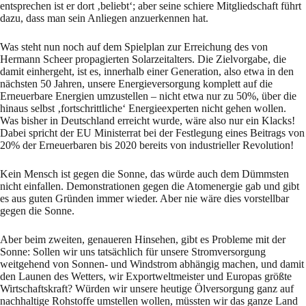
entsprechen ist er dort ‚beliebt‘; aber seine schiere Mitgliedschaft führt
dazu, dass man sein Anliegen anzuerkennen hat.
Was steht nun noch auf dem Spielplan zur Erreichung des von
Hermann Scheer propagierten Solarzeitalters. Die Zielvorgabe, die
damit einhergeht, ist es, innerhalb einer Generation, also etwa in den
nächsten 50 Jahren, unsere Energieversorgung komplett auf die
Erneuerbare Energien umzustellen – nicht etwa nur zu 50%, über die
hinaus selbst ‚fortschrittliche‘ Energieexperten nicht gehen wollen.
Was bisher in Deutschland erreicht wurde, wäre also nur ein Klacks!
Dabei spricht der EU Ministerrat bei der Festlegung eines Beitrags von
20% der Erneuerbaren bis 2020 bereits von industrieller Revolution!
Kein Mensch ist gegen die Sonne, das würde auch dem Dümmsten
nicht einfallen. Demonstrationen gegen die Atomenergie gab und gibt
es aus guten Gründen immer wieder. Aber nie wäre dies vorstellbar
gegen die Sonne.
Aber beim zweiten, genaueren Hinsehen, gibt es Probleme mit der
Sonne: Sollen wir uns tatsächlich für unsere Stromversorgung
weitgehend von Sonnen- und Windstrom abhängig machen, und damit
den Launen des Wetters, wir Exportweltmeister und Europas größte
Wirtschaftskraft? Würden wir unsere heutige Ölversorgung ganz auf
nachhaltige Rohstoffe umstellen wollen, müssten wir das ganze Land