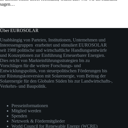
sagen…
Über EUROSOLAR
Unabhängig von Parteien, Institutionen, Unternehmen und
Interessengruppen erarbeitet und stimuliert EUROSOLAR
seit 1988 politische und wirtschaftliche Handlungsentwürfe
und Konzeptionen zur Einführung Erneuerbarer Energien.
Dies reicht von Markteinführungsstrategien bis zu
Vorschlägen für die weitere Forschungs- und
Entwicklungspolitik, von steuerpolitischen Förderungen bis
zur Rüstungskonversion mit Solarenergie, vom Beitrag der
Solarenergie für den Globalen Süden bis zur Landwirtschafts-,
Verkehrs- und Baupolitik.
Presseinformationen
Mitglied werden
Spenden
Netzwerk & Fördermitglieder
World Council for Renewable Energy (WCRE)