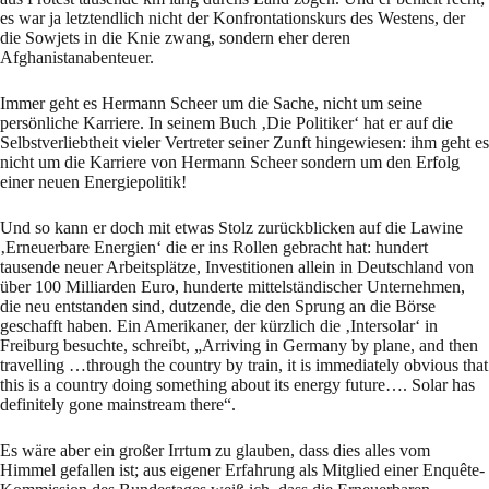
es war ja letztendlich nicht der Konfrontationskurs des Westens, der
die Sowjets in die Knie zwang, sondern eher deren
Afghanistanabenteuer.
Immer geht es Hermann Scheer um die Sache, nicht um seine
persönliche Karriere. In seinem Buch ‚Die Politiker‘ hat er auf die
Selbstverliebtheit vieler Vertreter seiner Zunft hingewiesen: ihm geht es
nicht um die Karriere von Hermann Scheer sondern um den Erfolg
einer neuen Energiepolitik!
Und so kann er doch mit etwas Stolz zurückblicken auf die Lawine
‚Erneuerbare Energien‘ die er ins Rollen gebracht hat: hundert
tausende neuer Arbeitsplätze, Investitionen allein in Deutschland von
über 100 Milliarden Euro, hunderte mittelständischer Unternehmen,
die neu entstanden sind, dutzende, die den Sprung an die Börse
geschafft haben. Ein Amerikaner, der kürzlich die ‚Intersolar‘ in
Freiburg besuchte, schreibt, „Arriving in Germany by plane, and then
travelling …through the country by train, it is immediately obvious that
this is a country doing something about its energy future…. Solar has
definitely gone mainstream there“.
Es wäre aber ein großer Irrtum zu glauben, dass dies alles vom
Himmel gefallen ist; aus eigener Erfahrung als Mitglied einer Enquête-