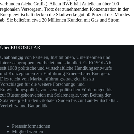
verbunden (siehe Grafik). Allein RWE hält Anteile an über 100
regionalen Versorgern. Trotz der zunehmenden Konzentration in der
Energiewirtschaft decken die Stadtwerke gut 50 Prozent des Marktes
ab. Sie beliefern etwa 20 Millionen Kunden mit Gas und Strom.
Über EUROSOLAR
Unabhängig von Parteien, Institutionen, Unternehmen und
Interessengruppen erarbeitet und stimuliert EUROSOLAR
seit 1988 politische und wirtschaftliche Handlungsentwürfe
und Konzeptionen zur Einführung Erneuerbarer Energien.
Dies reicht von Markteinführungsstrategien bis zu
Vorschlägen für die weitere Forschungs- und
Entwicklungspolitik, von steuerpolitischen Förderungen bis
zur Rüstungskonversion mit Solarenergie, vom Beitrag der
Solarenergie für den Globalen Süden bis zur Landwirtschafts-,
Verkehrs- und Baupolitik.
Presseinformationen
Mitglied werden