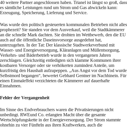
40 weitere Partner angeschlossen haben. Trianel ist längst so groß, dass
es sämtliche Leistungen rund um Strom und Gas abwickeln kann:
Erzeugung, Speicherung, Lieferung und Service.
Was wurde den politisch gesteuerten kommunalen Betrieben nicht alles
prophezeit? Sie standen vor dem Ausverkauf, weil die Stadtkämmerer
an die schnelle Mark dachten. Sie drohten im Wettbewerb, den die EU
auch auf die öffentliche Daseinsvorsorge ausgedehnt hat,
unterzugehen. In der Tat: Der klassische Stadtwerkeverbund mit
Wasser- und Energieversorgung, Kläranlagen und Müllentsorgung,
Verkehrs- und Bäderbetrieb wurde in den vergangenen Jahren
zerschlagen. Gleichzeitig entledigten sich klamme Kommunen ihrer
kostbaren Versorger oder sie verhökerten zumindest Anteile, um
kurzfristig den Haushalt aufzupeppen. „Aus Angst vor dem Tod wurde
Selbstmord begangen“, bewertet Gebhard Gentner im Nachhinein. Für
einen Einmaleffekt verzichteten die Kämmerer auf dauerhafte
Einnahmen.
Fehler der Vergangenheit
Im Sinne des Endverbrauchers waren die Privatisierungen nicht
unbedingt. RWEund Co. erlangten Macht über die gesamte
Wertschöpfungskette in der Energieversorgung. Der Strom stammte
ohnehin zu vier Fünfteln aus ihren Kraftwerken, auch die