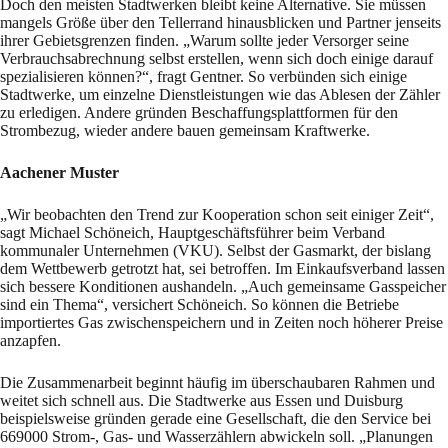
Doch den meisten Stadtwerken bleibt keine Alternative. Sie müssen
mangels Größe über den Tellerrand hinausblicken und Partner jenseits
ihrer Gebietsgrenzen finden. „Warum sollte jeder Versorger seine
Verbrauchsabrechnung selbst erstellen, wenn sich doch einige darauf
spezialisieren können?“, fragt Gentner. So verbünden sich einige
Stadtwerke, um einzelne Dienstleistungen wie das Ablesen der Zähler
zu erledigen. Andere gründen Beschaffungsplattformen für den
Strombezug, wieder andere bauen gemeinsam Kraftwerke.
Aachener Muster
„Wir beobachten den Trend zur Kooperation schon seit einiger Zeit“,
sagt Michael Schöneich, Hauptgeschäftsführer beim Verband
kommunaler Unternehmen (VKU). Selbst der Gasmarkt, der bislang
dem Wettbewerb getrotzt hat, sei betroffen. Im Einkaufsverband lassen
sich bessere Konditionen aushandeln. „Auch gemeinsame Gasspeicher
sind ein Thema“, versichert Schöneich. So können die Betriebe
importiertes Gas zwischenspeichern und in Zeiten noch höherer Preise
anzapfen.
Die Zusammenarbeit beginnt häufig im überschaubaren Rahmen und
weitet sich schnell aus. Die Stadtwerke aus Essen und Duisburg
beispielsweise gründen gerade eine Gesellschaft, die den Service bei
669000 Strom-, Gas- und Wasserzählern abwickeln soll. „Planungen