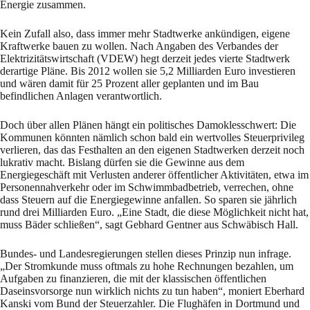
Energie zusammen.
Kein Zufall also, dass immer mehr Stadtwerke ankündigen, eigene
Kraftwerke bauen zu wollen. Nach Angaben des Verbandes der
Elektrizitätswirtschaft (VDEW) hegt derzeit jedes vierte Stadtwerk
derartige Pläne. Bis 2012 wollen sie 5,2 Milliarden Euro investieren
und wären damit für 25 Prozent aller geplanten und im Bau
befindlichen Anlagen verantwortlich.
Doch über allen Plänen hängt ein politisches Damoklesschwert: Die
Kommunen könnten nämlich schon bald ein wertvolles Steuerprivileg
verlieren, das das Festhalten an den eigenen Stadtwerken derzeit noch
lukrativ macht. Bislang dürfen sie die Gewinne aus dem
Energiegeschäft mit Verlusten anderer öffentlicher Aktivitäten, etwa im
Personennahverkehr oder im Schwimmbadbetrieb, verrechen, ohne
dass Steuern auf die Energiegewinne anfallen. So sparen sie jährlich
rund drei Milliarden Euro. „Eine Stadt, die diese Möglichkeit nicht hat,
muss Bäder schließen“, sagt Gebhard Gentner aus Schwäbisch Hall.
Bundes- und Landesregierungen stellen dieses Prinzip nun infrage.
„Der Stromkunde muss oftmals zu hohe Rechnungen bezahlen, um
Aufgaben zu finanzieren, die mit der klassischen öffentlichen
Daseinsvorsorge nun wirklich nichts zu tun haben“, moniert Eberhard
Kanski vom Bund der Steuerzahler. Die Flughäfen in Dortmund und