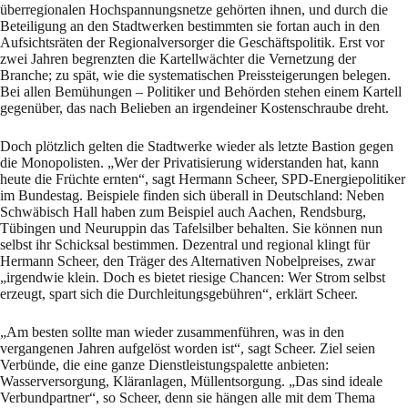
überregionalen Hochspannungsnetze gehörten ihnen, und durch die
Beteiligung an den Stadtwerken bestimmten sie fortan auch in den
Aufsichtsräten der Regionalversorger die Geschäftspolitik. Erst vor
zwei Jahren begrenzten die Kartellwächter die Vernetzung der
Branche; zu spät, wie die systematischen Preissteigerungen belegen.
Bei allen Bemühungen – Politiker und Behörden stehen einem Kartell
gegenüber, das nach Belieben an irgendeiner Kostenschraube dreht.
Doch plötzlich gelten die Stadtwerke wieder als letzte Bastion gegen
die Monopolisten. „Wer der Privatisierung widerstanden hat, kann
heute die Früchte ernten“, sagt Hermann Scheer, SPD-Energiepolitiker
im Bundestag. Beispiele finden sich überall in Deutschland: Neben
Schwäbisch Hall haben zum Beispiel auch Aachen, Rendsburg,
Tübingen und Neuruppin das Tafelsilber behalten. Sie können nun
selbst ihr Schicksal bestimmen. Dezentral und regional klingt für
Hermann Scheer, den Träger des Alternativen Nobelpreises, zwar
„irgendwie klein. Doch es bietet riesige Chancen: Wer Strom selbst
erzeugt, spart sich die Durchleitungsgebühren“, erklärt Scheer.
„Am besten sollte man wieder zusammenführen, was in den
vergangenen Jahren aufgelöst worden ist“, sagt Scheer. Ziel seien
Verbünde, die eine ganze Dienstleistungspalette anbieten:
Wasserversorgung, Kläranlagen, Müllentsorgung. „Das sind ideale
Verbundpartner“, so Scheer, denn sie hängen alle mit dem Thema