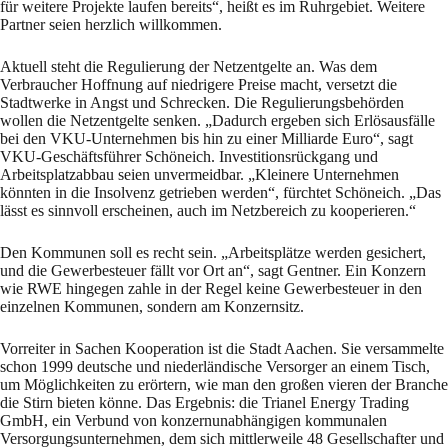
für weitere Projekte laufen bereits“, heißt es im Ruhrgebiet. Weitere
Partner seien herzlich willkommen.
Aktuell steht die Regulierung der Netzentgelte an. Was dem
Verbraucher Hoffnung auf niedrigere Preise macht, versetzt die
Stadtwerke in Angst und Schrecken. Die Regulierungsbehörden
wollen die Netzentgelte senken. „Dadurch ergeben sich Erlösausfälle
bei den VKU-Unternehmen bis hin zu einer Milliarde Euro“, sagt
VKU-Geschäftsführer Schöneich. Investitionsrückgang und
Arbeitsplatzabbau seien unvermeidbar. „Kleinere Unternehmen
könnten in die Insolvenz getrieben werden“, fürchtet Schöneich. „Das
lässt es sinnvoll erscheinen, auch im Netzbereich zu kooperieren.“
Den Kommunen soll es recht sein. „Arbeitsplätze werden gesichert,
und die Gewerbesteuer fällt vor Ort an“, sagt Gentner. Ein Konzern
wie RWE hingegen zahle in der Regel keine Gewerbesteuer in den
einzelnen Kommunen, sondern am Konzernsitz.
Vorreiter in Sachen Kooperation ist die Stadt Aachen. Sie versammelte
schon 1999 deutsche und niederländische Versorger an einem Tisch,
um Möglichkeiten zu erörtern, wie man den großen vieren der Branche
die Stirn bieten könne. Das Ergebnis: die Trianel Energy Trading
GmbH, ein Verbund von konzernunabhängigen kommunalen
Versorgungsunternehmen, dem sich mittlerweile 48 Gesellschafter und