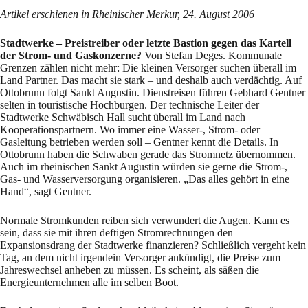
Artikel erschienen in Rheinischer Merkur, 24. August 2006
Stadtwerke – Preistreiber oder letzte Bastion gegen das Kartell
der Strom- und Gaskonzerne?
Von Stefan Deges. Kommunale
Grenzen zählen nicht mehr: Die kleinen Versorger suchen überall im
Land Partner. Das macht sie stark – und deshalb auch verdächtig. Auf
Ottobrunn folgt Sankt Augustin. Dienstreisen führen Gebhard Gentner
selten in touristische Hochburgen. Der technische Leiter der
Stadtwerke Schwäbisch Hall sucht überall im Land nach
Kooperationspartnern. Wo immer eine Wasser-, Strom- oder
Gasleitung betrieben werden soll – Gentner kennt die Details. In
Ottobrunn haben die Schwaben gerade das Stromnetz übernommen.
Auch im rheinischen Sankt Augustin würden sie gerne die Strom-,
Gas- und Wasserversorgung organisieren. „Das alles gehört in eine
Hand“, sagt Gentner.
Normale Stromkunden reiben sich verwundert die Augen. Kann es
sein, dass sie mit ihren deftigen Stromrechnungen den
Expansionsdrang der Stadtwerke finanzieren? Schließlich vergeht kein
Tag, an dem nicht irgendein Versorger ankündigt, die Preise zum
Jahreswechsel anheben zu müssen. Es scheint, als säßen die
Energieunternehmen alle im selben Boot.