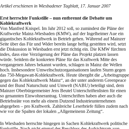
Artikel erschienen in Wiesbadener Tagblatt, 17. Januar 2007
Erst herrschte Funkstille – nun entbrennt die Debatte um
Kohlekraftwerk
Von Manfred Knispel. Im Jahr 2012 soll, so zumindest die Pläne der
Kraftwerke Mainz-Wiesbaden (KMW), auf der Ingelheimer Aue ein
gigantisches Kohlekraftwerk in Betrieb gehen. Während auf Mainzer
Seite über das Für und Wider bereits lange heftig gestritten wird, setzt
die Diskussion in Wiesbaden erst jetzt richtig ein. Die KMW fürchten
indes, dass eine Verzögerung der Pläne das Projekt platzen lassen
würde. Seitdem die konkreten Pläne für das Kraftwerk Mitte des
vergangenen Jahres bekannt wurden, schlagen in Mainz die Wellen
hoch. Insbesondere Umweltschutzorganisationen laufen Sturm gegen
das 750-Megawatt-Kohlekraftwerk. Heute übergibt die „Arbeitsgruppe
gegen das Kohlekraftwerk Mainz“, an der unter anderem Greenpeace
und der Bund Naturschutz und Umwelt (NABU) beteiligt sind, dem
Mainzer Oberbürgermeister Jens Beutel Unterschriftenlisten für einen
so genannten Einwohnerantrag. Unterschriften haben aber auch die
Betriebsräte von mehr als einem Dutzend Industrieunternehmen
abgegeben – pro Kraftwerk. Zahlreiche Leserbriefe füllen zudem nach
wie vor die Spalten der lokalen „Allgemeinenn Zeitung“.
In Wiesbaden herrschte hingegen in Sachen Kohlekraftwerk politische
Funkstille. Noch nicht einmal der Beschluss des Aufsichtsrats von