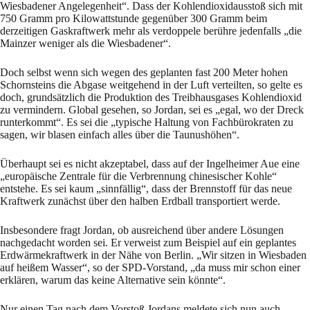
Wiesbadener Angelegenheit“. Dass der Kohlendioxidausstoß sich mit
750 Gramm pro Kilowattstunde gegenüber 300 Gramm beim
derzeitigen Gaskraftwerk mehr als verdoppele berühre jedenfalls „die
Mainzer weniger als die Wiesbadener“.
Doch selbst wenn sich wegen des geplanten fast 200 Meter hohen
Schornsteins die Abgase weitgehend in der Luft verteilten, so gelte es
doch, grundsätzlich die Produktion des Treibhausgases Kohlendioxid
zu vermindern. Global gesehen, so Jordan, sei es „egal, wo der Dreck
runterkommt“. Es sei die „typische Haltung von Fachbürokraten zu
sagen, wir blasen einfach alles über die Taunushöhen“.
Überhaupt sei es nicht akzeptabel, dass auf der Ingelheimer Aue eine
„europäische Zentrale für die Verbrennung chinesischer Kohle“
entstehe. Es sei kaum „sinnfällig“, dass der Brennstoff für das neue
Kraftwerk zunächst über den halben Erdball transportiert werde.
Insbesondere fragt Jordan, ob ausreichend über andere Lösungen
nachgedacht worden sei. Er verweist zum Beispiel auf ein geplantes
Erdwärmekraftwerk in der Nähe von Berlin. „Wir sitzen in Wiesbaden
auf heißem Wasser“, so der SPD-Vorstand, „da muss mir schon einer
erklären, warum das keine Alternative sein könnte“.
Nur einen Tag nach dem Vorstoß Jordans meldete sich nun auch