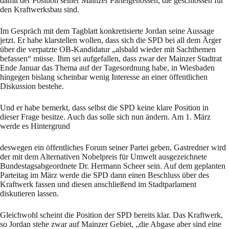
damit der Position seiner Mainzer Parteigenossen, die geschlossen für
den Kraftwerksbau sind.
Im Gespräch mit dem Tagblatt konkretisierte Jordan seine Aussage
jetzt. Er habe klarstellen wollen, dass sich die SPD bei all dem Ärger
über die verpatzte OB-Kandidatur „alsbald wieder mit Sachthemen
befassen“ müsse. Ihm sei aufgefallen, dass zwar der Mainzer Stadtrat
Ende Januar das Thema auf der Tagesordnung habe, in Wiesbaden
hingegen bislang scheinbar wenig Interesse an einer öffentlichen
Diskussion bestehe.
Und er habe bemerkt, dass selbst die SPD keine klare Position in
dieser Frage besitze. Auch das solle sich nun ändern. Am 1. März
werde es Hintergrund
deswegen ein öffentliches Forum seiner Partei geben, Gastredner wird
der mit dem Alternativen Nobelpreis für Umwelt ausgezeichnete
Bundestagsabgeordnete Dr. Hermann Scheer sein. Auf dem geplanten
Parteitag im März werde die SPD dann einen Beschluss über des
Kraftwerk fassen und diesen anschließend im Stadtparlament
diskutieren lassen.
Gleichwohl scheint die Position der SPD bereits klar. Das Kraftwerk,
so Jordan stehe zwar auf Mainzer Gebiet, „die Abgase aber sind eine