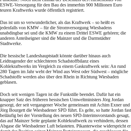
ESWE-Versorgung für den Bau des immerhin 900 Millionen Euro
teuren Kraftwerks wurde öffentlich registriert.
Das ist um so verwunderlicher, als das Kraftwerk – so heißt es
jedenfalls von KMW – für die Stromversorgung Wiesbadens
unabdingbar sei und die KMW zu einem Drittel ESWE gehören; die
anderen Anteilseigner sind die Mainzer und die Darmstädter
Stadtwerke.
Die hessische Landeshauptstadt könnte darüber hinaus auch
Leidtragender der schlechteren Schadstoffbilanz eines
Kohlekraftwerks im Vergleich zu einem Gaskraftwerk sein: An rund
280 Tagen im Jahr weht der Wind aus West oder Südwest – mögliche
Schadstoffe werden also über den Rhein in Richtung Wiesbaden
geblasen.
Doch seit wenigen Tagen ist die Funkstille beendet. Dafür hat ein
knapper Satz des früheren hessischen Umweltministers Jörg Jordan
gesorgt, der seit vergangener Woche gemeinsam mit Achim Exner und
Jörg Bourgett die Wiesbadener SPD führt. Es gelte, so hatte Jordan fast
beiläufig bei der Vorstellung des neuen SPD-Interimsvorstands gesagt,
das auf Mainzer Seite geplante Kohlekraftwerk zu verhindern, dessen
Abgase die Wiesbadener Luft belasteten. Pikanterweise widerspricht er