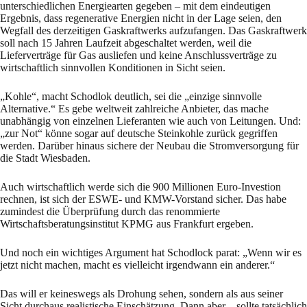
unterschiedlichen Energiearten gegeben – mit dem eindeutigen
Ergebnis, dass regenerative Energien nicht in der Lage seien, den
Wegfall des derzeitigen Gaskraftwerks aufzufangen. Das Gaskraftwerk
soll nach 15 Jahren Laufzeit abgeschaltet werden, weil die
Lieferverträge für Gas ausliefen und keine Anschlussverträge zu
wirtschaftlich sinnvollen Konditionen in Sicht seien.
„Kohle“, macht Schodlok deutlich, sei die „einzige sinnvolle
Alternative.“ Es gebe weltweit zahlreiche Anbieter, das mache
unabhängig von einzelnen Lieferanten wie auch von Leitungen. Und:
„zur Not“ könne sogar auf deutsche Steinkohle zurück gegriffen
werden. Darüber hinaus sichere der Neubau die Stromversorgung für
die Stadt Wiesbaden.
Auch wirtschaftlich werde sich die 900 Millionen Euro-Investion
rechnen, ist sich der ESWE- und KMW-Vorstand sicher. Das habe
zumindest die Überprüfung durch das renommierte
Wirtschaftsberatungsinstitut KPMG aus Frankfurt ergeben.
Und noch ein wichtiges Argument hat Schodlock parat: „Wenn wir es
jetzt nicht machen, macht es vielleicht irgendwann ein anderer.“
Das will er keineswegs als Drohung sehen, sondern als aus seiner
Sicht durchaus realistische Einschätzung. Dann aber – sollte tatsächlich