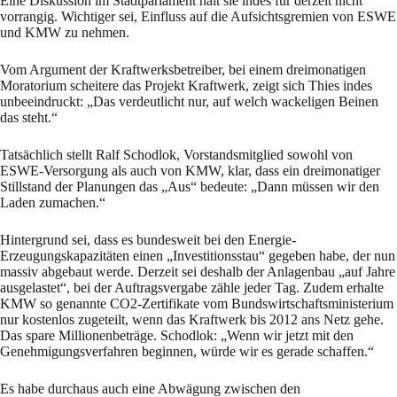
Eine Diskussion im Stadtparlament hält sie indes für derzeit nicht
vorrangig. Wichtiger sei, Einfluss auf die Aufsichtsgremien von ESWE
und KMW zu nehmen.
Vom Argument der Kraftwerksbetreiber, bei einem dreimonatigen
Moratorium scheitere das Projekt Kraftwerk, zeigt sich Thies indes
unbeeindruckt: „Das verdeutlicht nur, auf welch wackeligen Beinen
das steht.“
Tatsächlich stellt Ralf Schodlok, Vorstandsmitglied sowohl von
ESWE-Versorgung als auch von KMW, klar, dass ein dreimonatiger
Stillstand der Planungen das „Aus“ bedeute: „Dann müssen wir den
Laden zumachen.“
Hintergrund sei, dass es bundesweit bei den Energie-
Erzeugungskapazitäten einen „Investitionsstau“ gegeben habe, der nun
massiv abgebaut werde. Derzeit sei deshalb der Anlagenbau „auf Jahre
ausgelastet“, bei der Auftragsvergabe zähle jeder Tag. Zudem erhalte
KMW so genannte CO2-Zertifikate vom Bundswirtschaftsministerium
nur kostenlos zugeteilt, wenn das Kraftwerk bis 2012 ans Netz gehe.
Das spare Millionenbeträge. Schodlok: „Wenn wir jetzt mit den
Genehmigungsverfahren beginnen, würde wir es gerade schaffen.“
Es habe durchaus auch eine Abwägung zwischen den