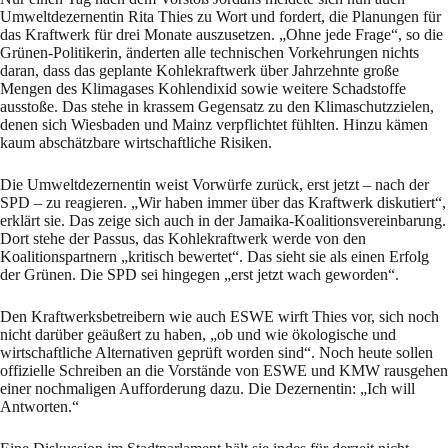
Umweltdezernentin Rita Thies zu Wort und fordert, die Planungen für
das Kraftwerk für drei Monate auszusetzen. „Ohne jede Frage“, so die
Grünen-Politikerin, änderten alle technischen Vorkehrungen nichts
daran, dass das geplante Kohlekraftwerk über Jahrzehnte große
Mengen des Klimagases Kohlendixid sowie weitere Schadstoffe
ausstoße. Das stehe in krassem Gegensatz zu den Klimaschutzzielen,
denen sich Wiesbaden und Mainz verpflichtet fühlten. Hinzu kämen
kaum abschätzbare wirtschaftliche Risiken.
Die Umweltdezernentin weist Vorwürfe zurück, erst jetzt – nach der
SPD – zu reagieren. „Wir haben immer über das Kraftwerk diskutiert“,
erklärt sie. Das zeige sich auch in der Jamaika-Koalitionsvereinbarung.
Dort stehe der Passus, das Kohlekraftwerk werde von den
Koalitionspartnern „kritisch bewertet“. Das sieht sie als einen Erfolg
der Grünen. Die SPD sei hingegen „erst jetzt wach geworden“.
Den Kraftwerksbetreibern wie auch ESWE wirft Thies vor, sich noch
nicht darüber geäußert zu haben, „ob und wie ökologische und
wirtschaftliche Alternativen geprüft worden sind“. Noch heute sollen
offizielle Schreiben an die Vorstände von ESWE und KMW rausgehen
einer nochmaligen Aufforderung dazu. Die Dezernentin: „Ich will
Antworten.“