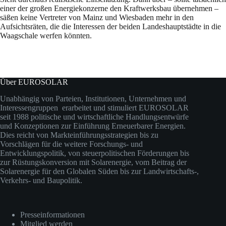
einer der großen Energiekonzerne den Kraftwerksbau übernehmen –
säßen keine Vertreter von Mainz und Wiesbaden mehr in den
Aufsichtsräten, die die Interessen der beiden Landeshauptstädte in die
Waagschale werfen könnten.
Über EUROSOLAR
Unabhängig von Parteien, Institutionen, Unternehmen und
Interessengruppen erarbeitet und stimuliert EUROSOLAR
seit 1988 politische und wirtschaftliche Handlungsentwürfe
und Konzeptionen zur Einführung Erneuerbarer Energien.
Dies reicht von Markteinführungsstrategien bis zu
Vorschlägen für die weitere Forschungs- und
Entwicklungspolitik, von steuerpolitischen Förderungen bis
zur Rüstungskonversion mit Solarenergie, vom Beitrag der
Solarenergie für den Globalen Süden bis zur Landwirtschafts-,
Verkehrs- und Baupolitik.
Presseinformationen
Mitglied werden