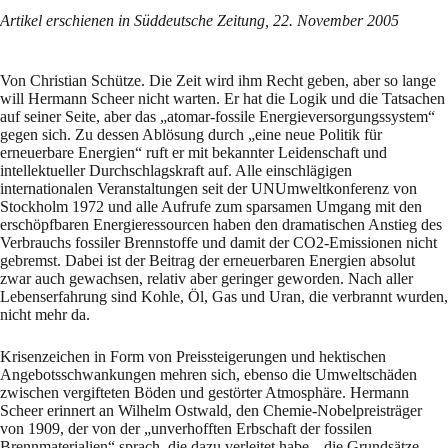
Artikel erschienen in Süddeutsche Zeitung, 22. November 2005
Von Christian Schütze. Die Zeit wird ihm Recht geben, aber so lange
will Hermann Scheer nicht warten. Er hat die Logik und die Tatsachen
auf seiner Seite, aber das „atomar-fossile Energieversorgungssystem“
gegen sich. Zu dessen Ablösung durch „eine neue Politik für
erneuerbare Energien“ ruft er mit bekannter Leidenschaft und
intellektueller Durchschlagskraft auf. Alle einschlägigen
internationalen Veranstaltungen seit der UNUmweltkonferenz von
Stockholm 1972 und alle Aufrufe zum sparsamen Umgang mit den
erschöpfbaren Energieressourcen haben den dramatischen Anstieg des
Verbrauchs fossiler Brennstoffe und damit der CO2-Emissionen nicht
gebremst. Dabei ist der Beitrag der erneuerbaren Energien absolut
zwar auch gewachsen, relativ aber geringer geworden. Nach aller
Lebenserfahrung sind Kohle, Öl, Gas und Uran, die verbrannt wurden,
nicht mehr da.
Krisenzeichen in Form von Preissteigerungen und hektischen
Angebotsschwankungen mehren sich, ebenso die Umweltschäden
zwischen vergifteten Böden und gestörter Atmosphäre. Hermann
Scheer erinnert an Wilhelm Ostwald, den Chemie-Nobelpreisträger
von 1909, der von der „unverhofften Erbschaft der fossilen
Brennmaterialien“ sprach, die dazu verleitet habe, „die Grundsätze