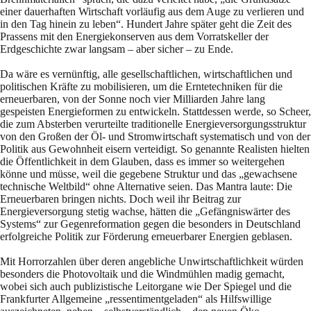
einer dauerhaften Wirtschaft vorläufig aus dem Auge zu verlieren und
in den Tag hinein zu leben“. Hundert Jahre später geht die Zeit des
Prassens mit den Energiekonserven aus dem Vorratskeller der
Erdgeschichte zwar langsam – aber sicher – zu Ende.
Da wäre es vernünftig, alle gesellschaftlichen, wirtschaftlichen und
politischen Kräfte zu mobilisieren, um die Erntetechniken für die
erneuerbaren, von der Sonne noch vier Milliarden Jahre lang
gespeisten Energieformen zu entwickeln. Stattdessen werde, so Scheer,
die zum Absterben verurteilte traditionelle Energieversorgungsstruktur
von den Großen der Öl- und Stromwirtschaft systematisch und von der
Politik aus Gewohnheit eisern verteidigt. So genannte Realisten hielten
die Öffentlichkeit in dem Glauben, dass es immer so weitergehen
könne und müsse, weil die gegebene Struktur und das „gewachsene
technische Weltbild“ ohne Alternative seien. Das Mantra laute: Die
Erneuerbaren bringen nichts. Doch weil ihr Beitrag zur
Energieversorgung stetig wachse, hätten die „Gefängniswärter des
Systems“ zur Gegenreformation gegen die besonders in Deutschland
erfolgreiche Politik zur Förderung erneuerbarer Energien geblasen.
Mit Horrorzahlen über deren angebliche Unwirtschaftlichkeit würden
besonders die Photovoltaik und die Windmühlen madig gemacht,
wobei sich auch publizistische Leitorgane wie Der Spiegel und die
Frankfurter Allgemeine „ressentimentgeladen“ als Hilfswillige