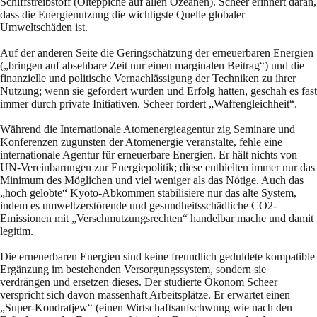
Schiffstreibstoff (Ölteppiche auf allen Ozeanen). Scheer erinnert daran,
dass die Energienutzung die wichtigste Quelle globaler
Umweltschäden ist.
Auf der anderen Seite die Geringschätzung der erneuerbaren Energien
(„bringen auf absehbare Zeit nur einen marginalen Beitrag“) und die
finanzielle und politische Vernachlässigung der Techniken zu ihrer
Nutzung; wenn sie gefördert wurden und Erfolg hatten, geschah es fast
immer durch private Initiativen. Scheer fordert „Waffengleichheit“.
Während die Internationale Atomenergieagentur zig Seminare und
Konferenzen zugunsten der Atomenergie veranstalte, fehle eine
internationale Agentur für erneuerbare Energien. Er hält nichts von
UN-Vereinbarungen zur Energiepolitik; diese enthielten immer nur das
Minimum des Möglichen und viel weniger als das Nötige. Auch das
„hoch gelobte“ Kyoto-Abkommen stabilisiere nur das alte System,
indem es umweltzerstörende und gesundheitsschädliche CO2-
Emissionen mit „Verschmutzungsrechten“ handelbar mache und damit
legitim.
Die erneuerbaren Energien sind keine freundlich geduldete kompatible
Ergänzung im bestehenden Versorgungssystem, sondern sie
verdrängen und ersetzen dieses. Der studierte Ökonom Scheer
verspricht sich davon massenhaft Arbeitsplätze. Er erwartet einen
„Super-Kondratjew“ (einen Wirtschaftsaufschwung wie nach den