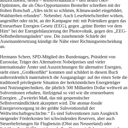
auszeichneten, neben – selbstverständlich – den neuen Öko-
Optimisten, die als Öko-Opportunisten Bestseller schreiben mit der
frohen Botschaft „Alles nicht so schlimm, Klimawandel eingebildet,
Waldsterben erfunden“. Nebenbei: Auch Leserbriefschreiber wirken,
angestiftet oder nicht, an der Kampagne mit: mit Polemiken gegen das
Erneuerbare Energien Gesetz (EEG), gegen „grüne Bretter vor dem
Hirn“ bei der Energiebilanzierung der Photovoltaik, gegen den „EEG-
Selbstbedienungsladen“ usw. Die zunehmende Schärfe der
Auseinandersetzung kündigt die Nähe einer Richtungsentscheidung
an.
Hermann Scheer, SPD-Mitglied des Bundestages, Präsident von
Eurosolar, Träger des Alternativen Nobelpreises und vieler
internationaler Ämter und Auszeichnungen für alternative Energien,
sieht einen „Großkonflikt“ kommen und schildert in diesem Buch
außerordentlich materialreich die Ausgangslage: auf der einen Seite die
traditionell privilegierte Situation der herkömmlichen Energieträger
und Nutzungstechniken, die jährlich 500 Milliarden Dollar weltweit an
Subventionen erhalten, fünfzigmal so viel wie die erneuerbaren
Energien. „Zweierlei Maß, das mit gespenstischer
Selbstverständlichkeit akzeptiert wird. Die atomar-fossile
Energieversorgung ist der größte Subventionsfall der
Weltwirtschaftsgeschichte.“ Es sind Subventionen zum Ausgleich
steigender Förderkosten bei schwindenden Reserven, aber auch
Steuerbefreiungen für Flugbenzin (Obst aus Neuseeland) oder