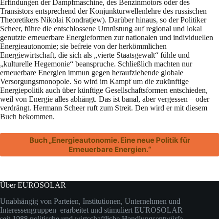
Erfindungen der Dampfmaschine, des Benzinmotors oder des
Transistors entsprechend der Konjunkturwellenlehre des russischen
Theoretikers Nikolai Kondratjew). Darüber hinaus, so der Politiker
Scheer, führe die entschlossene Umrüstung auf regional und lokal
genutzte erneuerbare Energieformen zur nationalen und individuellen
Energieautonomie; sie befreie von der herkömmlichen
Energiewirtschaft, die sich als „vierte Staatsgewalt“ fühle und
„kulturelle Hegemonie“ beanspruche. Schließlich machten nur
erneuerbare Energien immun gegen heraufziehende globale
Versorgungsmonopole. So wird im Kampf um die zukünftige
Energiepolitik auch über künftige Gesellschaftsformen entschieden,
weil von Energie alles abhängt. Das ist banal, aber vergessen – oder
verdrängt. Hermann Scheer ruft zum Streit. Den wird er mit diesem
Buch bekommen.
Buch „Energieautonomie. Eine neue Politik für
Erneuerbare Energien.“
Über EUROSOLAR
Unabhängig von Parteien, Institutionen, Unternehmen und
Interessengruppen erarbeitet und stimuliert EUROSOLAR
seit 1988 politische und wirtschaftliche Handlungsentwürfe