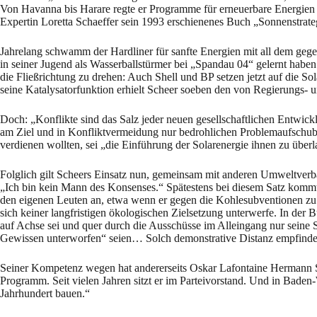
Von Havanna bis Harare regte er Programme für erneuerbare Energien an
Expertin Loretta Schaeffer sein 1993 erschienenes Buch „Sonnenstrateg
Jahrelang schwamm der Hardliner für sanfte Energien mit all dem gegen 
in seiner Jugend als Wasserballstürmer bei „Spandau 04“ gelernt habe
die Fließrichtung zu drehen: Auch Shell und BP setzen jetzt auf die 
seine Katalysatorfunktion erhielt Scheer soeben den von Regierungs- u
Doch: „Konflikte sind das Salz jeder neuen gesellschaftlichen Entwicklu
am Ziel und in Konfliktvermeidung nur bedrohlichen Problemaufschub.
verdienen wollten, sei „die Einführung der Solarenergie ihnen zu über
Folglich gilt Scheers Einsatz nun, gemeinsam mit anderen Umweltver
„Ich bin kein Mann des Konsenses.“ Spätestens bei diesem Satz kommt 
den eigenen Leuten an, etwa wenn er gegen die Kohlesubventionen zu 
sich keiner langfristigen ökologischen Zielsetzung unterwerfe. In der 
auf Achse sei und quer durch die Ausschüsse im Alleingang nur seine 
Gewissen unterworfen“ seien… Solch demonstrative Distanz empfinden 
Seiner Kompetenz wegen hat andererseits Oskar Lafontaine Hermann S
Programm. Seit vielen Jahren sitzt er im Parteivorstand. Und in Baden-
Jahrhundert bauen.“