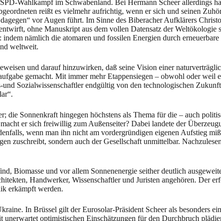
m SPD-Wahlkampf im Schwabenland. Bei Hermann Scheer allerdings hat
eordneten reißt es vielmehr aufrichtig, wenn er sich und seinen Zuhö
 dagegen“ vor Augen führt. Im Sinne des Biberacher Aufklärers Christ
ntwirft, ohne Manuskript aus dem vollen Datensatz der Weltökologie s
ndem nämlich die atomaren und fossilen Energien durch erneuerbare er
nd weltweit.
eweisen und darauf hinzuwirken, daß seine Vision einer naturverträgli
saufgabe gemacht. Mit immer mehr Etappensiegen – obwohl oder weil er
ts-und Sozialwissenschaftler endgültig von den technologischen Zukunf
ar“.
er; die Sonnenkraft hingegen höchstens als Thema für die – auch poli
 macht er sich freiwillig zum Außenseiter? Dabei landete der Überzeu
Jedenfalls, wenn man ihn nicht am vordergründigen eigenen Aufstieg m
n zuschreibt, sondern auch der Gesellschaft unmittelbar. Nachzulesen i
nd, Biomasse und vor allem Sonnenenergie seither deutlich ausgeweitet
itekten, Handwerker, Wissenschaftler und Juristen angehören. Der erf
aik erkämpft werden.
raine. In Brüssel gilt der Eurosolar-Präsident Scheer als besonders ein
nerwartet optimistischen Einschätzungen für den Durchbruch plädiert