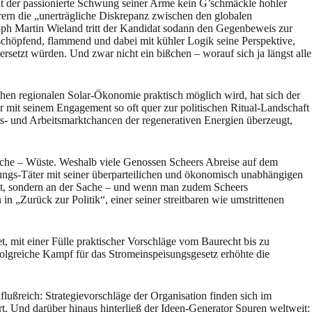
 der passionierte Schwung seiner Arme kein G’schmäckle hohler
rern die „unerträgliche Diskrepanz zwischen den globalen
oph Martin Wieland tritt der Kandidat sodann den Gegenbeweis zur
chöpfend, flammend und dabei mit kühler Logik seine Perspektive,
setzt würden. Und zwar nicht ein bißchen – worauf sich ja längst alle
chen regionalen Solar-Ökonomie praktisch möglich wird, hat sich der
 mit seinem Engagement so oft quer zur politischen Ritual-Landschaft
ts- und Arbeitsmarktchancen der regenerativen Energien überzeugt,
tische – Wüste. Weshalb viele Genossen Scheers Abreise auf dem
gungs-Täter mit seiner überparteilichen und ökonomisch unabhängigen
ißt, sondern an der Sache – und wenn man zudem Scheers
n „Zurück zur Politik“, einer seiner streitbaren wie umstrittenen
, mit einer Fülle praktischer Vorschläge vom Baurecht bis zu
olgreiche Kampf für das Stromeinspeisungsgesetz erhöhte die
flußreich: Strategievorschläge der Organisation finden sich im
. Und darüber hinaus hinterließ der Ideen-Generator Spuren weltweit: