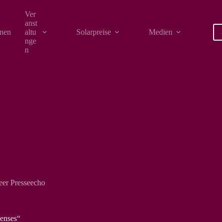
Ver
anst
onen
altu
Solarpreise
Medien
nge
n
er Presseecho
enses“