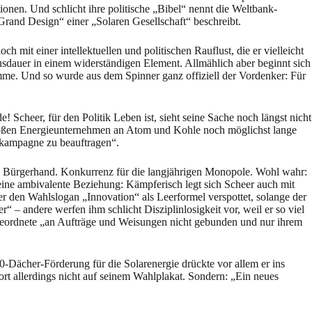
ionen. Und schlicht ihre politische „Bibel“ nennt die Weltbank-
Grand Design“ einer „Solaren Gesellschaft“ beschreibt.
 mit einer intellektuellen und politischen Rauflust, die er vielleicht
usdauer in einem widerständigen Element. Allmählich aber beginnt sich
amme. Und so wurde aus dem Spinner ganz offiziell der Vordenker: Für
 Scheer, für den Politik Leben ist, sieht seine Sache noch längst nicht
 großen Energieunternehmen an Atom und Kohle noch möglichst lange
erkampagne zu beauftragen“.
 Bürgerhand. Konkurrenz für die langjährigen Monopole. Wohl wahr:
eine ambivalente Beziehung: Kämpferisch legt sich Scheer auch mit
 den Wahlslogan „Innovation“ als Leerformel verspottet, solange der
 – andere werfen ihm schlicht Disziplinlosigkeit vor, weil er so viel
Abgeordnete „an Aufträge und Weisungen nicht gebunden und nur ihrem
ächer-Förderung für die Solarenergie drückte vor allem er ins
ort allerdings nicht auf seinem Wahlplakat. Sondern: „Ein neues