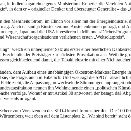
, in Indien sogar ein eigenes Ministerium. Er beriet die Vereinten Nat
ie“, in dem er – origineller Denker und überzeugter Generalist – das „
den Mehrheits-Strom, im Clinch vor allem mit der Energieindustrie, doch
n mag: Auch da sind ja Einstecken-und Austeilenkönnen gefragt, und A
Solarenergie, Japan und die USA investieren in Millionen-Dächer-Progr
nd Wissenschaftsorganisationen verliehenen ersten „Weltsolarpreis“.
ng“ -welch ein unbequemer Satz als erster einer feierlichen Dankesrede!
 Frech holte der Preisträger zur nächsten Provokation aus: Weil die
lassen gleichbedeutend damit, die Tabakindustrie mit einer Nichtrauch
bänden, dem Aufbau eines unabhängigen Ökostrom-Marktes: Energie in
sie, die Frage, auch in Biberach: Und was sagt die SPD? Tatsächlich 
Felde zieht, die Anpassung an wechselnde Stimmungen anprangert oder
Bundestagsfraktion nennen ihn Wohlmeinende einen „politischen Künstler“
Sache verfolge. Worauf er mit Artikel 38 antwortet, der besagt, daß 
viele als arrogant.
cheer zum Vorsitzenden des SPD-Umweltforums berufen. Die 100 000-D
Württemberg weit oben auf dem Listenplatz 2. „Wir sind bereit“ steht d