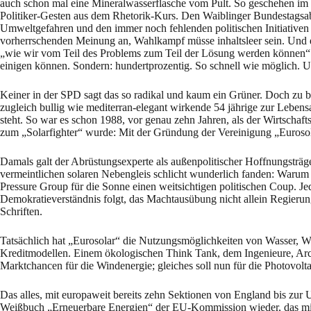
auch schon mal eine Mineralwasserflasche vom Pult. So geschehen i
Politiker-Gesten aus dem Rhetorik-Kurs. Den Waiblinger Bundestagsabg
Umweltgefahren und den immer noch fehlenden politischen Initiativen
vorherrschenden Meinung an, Wahlkampf müsse inhaltsleer sein. Und e
„wie wir vom Teil des Problems zum Teil der Lösung werden können“: i
einigen können. Sondern: hundertprozentig. So schnell wie möglich. U
Keiner in der SPD sagt das so radikal und kaum ein Grüner. Doch zu b
zugleich bullig wie mediterran-elegant wirkende 54 jährige zur Leben
steht. So war es schon 1988, vor genau zehn Jahren, als der Wirtschaf
zum „Solarfighter“ wurde: Mit der Gründung der Vereinigung „Eurosol
Damals galt der Abrüstungsexperte als außenpolitischer Hoffnungsträg
vermeintlichen solaren Nebengleis schlicht wunderlich fanden: Warum
Pressure Group für die Sonne einen weitsichtigen politischen Coup. 
Demokratieverständnis folgt, das Machtausübung nicht allein Regierunge
Schriften.
Tatsächlich hat „Eurosolar“ die Nutzungsmöglichkeiten von Wasser, Wi
Kreditmodellen. Einem ökologischen Think Tank, dem Ingenieure, Arch
Marktchancen für die Windenergie; gleiches soll nun für die Photovolt
Das alles, mit europaweit bereits zehn Sektionen von England bis zur Uk
Weißbuch „Erneuerbare Energien“ der EU-Kommission wieder, das mit u