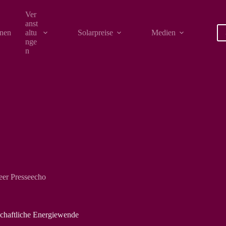
Ver
anst
onen
altu
Solarpreise
Medien
nge
n
er Presseecho
lschaftliche Energiewende