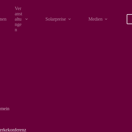
Ver
anst
onen
altu
Solarpreise
Medien
nge
n
emein
werkekonferenz