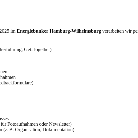
 2025 im
Energiebunker Hamburg-Wilhelmsburg
verarbeiten wir p
kerführung, Get-Together)
onen
ufnahmen
eedbackformulare)
isses
. für Fotoaufnahmen oder Newsletter)
en (z. B. Organisation, Dokumentation)