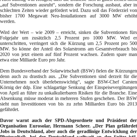
„auf Subventionen ausruht“, sondern die Forschung ausbaut, aber in
schlechten Zeiten wieder gefördert wird. Dazu soll das Förderziel von
bisher 1700 Megawatt Neu-Installationen auf 3000 MW erhöht
werden.
Wird der Wert – wie 2009 – erreicht, sinken die Subventionen fürs
Folgejahr um zusätzlich 2,5 Prozent pro 1000 MW. Wird er
unterschritten, verringert sich die Kürzung um 2,5 Prozent pro 500
MW. So könne der Anteil des Solarstroms am Gesamtverbrauch bis
2020 von jetzt einem auf fünf Prozent wachsen. Zudem spare man
etwa eine Milliarde Euro pro Jahr.
Dem Bundesverband der Solarwirtschaft (BSW) fielen die Kürzungen
denn auch zu drastisch aus. „Die Subventionen sind derzeit für die
Unternehmen noch überlebenswichtig“, sagte BSW-Chef Carsten
Körnig der ddp. Eine schlagartige Senkung der Einspeisevergütungen
von April an führe zu unkalkulierbaren Risiken für die Branche. Eine
Absenkung müsse moderat in mehreren Stufen geschehen. Der BSW
sieht nun Investitionen von bis zu zehn Milliarden Euro bis 2013
gefährdet.
Davor warnt auch der SPD-Abgeordnete und Präsident der
Organisation Eurosolar, Hermann Scheer. „Der Plan gefährdet
Jobs in Deutschland, aber auch die geradlinige Entwicklung der
Photovoltaik, bei der Deutschland weltweit an der Spitze ist“,