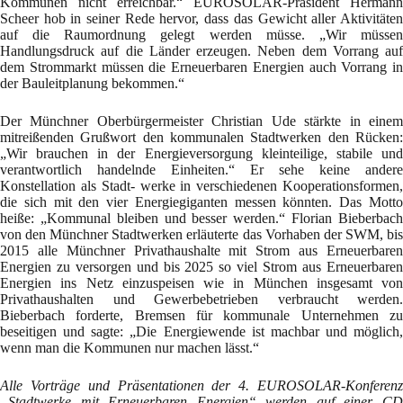
Kommunen nicht erreichbar.“ EUROSOLAR-Präsident Hermann
Scheer hob in seiner Rede hervor, dass das Gewicht aller Aktivitäten
auf die Raumordnung gelegt werden müsse. „Wir müssen
Handlungsdruck auf die Länder erzeugen. Neben dem Vorrang auf
dem Strommarkt müssen die Erneuerbaren Energien auch Vorrang in
der Bauleitplanung bekommen.“
Der Münchner Oberbürgermeister Christian Ude stärkte in einem
mitreißenden Grußwort den kommunalen Stadtwerken den Rücken:
„Wir brauchen in der Energieversorgung kleinteilige, stabile und
verantwortlich handelnde Einheiten.“ Er sehe keine andere
Konstellation als Stadt- werke in verschiedenen Kooperationsformen,
die sich mit den vier Energiegiganten messen könnten. Das Motto
heiße: „Kommunal bleiben und besser werden.“ Florian Bieberbach
von den Münchner Stadtwerken erläuterte das Vorhaben der SWM, bis
2015 alle Münchner Privathaushalte mit Strom aus Erneuerbaren
Energien zu versorgen und bis 2025 so viel Strom aus Erneuerbaren
Energien ins Netz einzuspeisen wie in München insgesamt von
Privathaushalten und Gewerbebetrieben verbraucht werden.
Bieberbach forderte, Bremsen für kommunale Unternehmen zu
beseitigen und sagte: „Die Energiewende ist machbar und möglich,
wenn man die Kommunen nur machen lässt.“
Alle Vorträge und Präsentationen der 4. EUROSOLAR-Konferenz
„Stadtwerke mit Erneuerbaren Energien“ werden auf einer CD