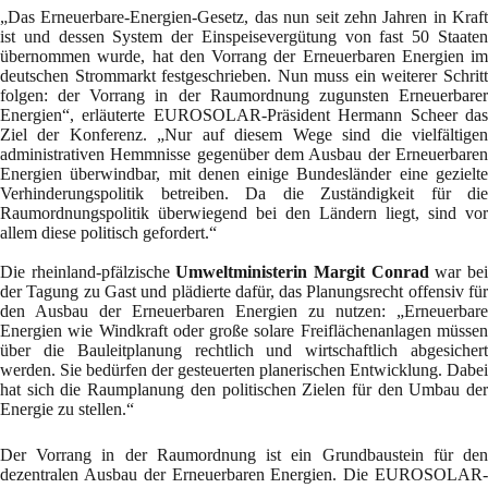
„Das Erneuerbare-Energien-Gesetz, das nun seit zehn Jahren in Kraft
ist und dessen System der Einspeisevergütung von fast 50 Staaten
übernommen wurde, hat den Vorrang der Erneuerbaren Energien im
deutschen Strommarkt festgeschrieben. Nun muss ein weiterer Schritt
folgen: der Vorrang in der Raumordnung zugunsten Erneuerbarer
Energien“, erläuterte EUROSOLAR-Präsident Hermann Scheer das
Ziel der Konferenz. „Nur auf diesem Wege sind die vielfältigen
administrativen Hemmnisse gegenüber dem Ausbau der Erneuerbaren
Energien überwindbar, mit denen einige Bundesländer eine gezielte
Verhinderungspolitik betreiben. Da die Zuständigkeit für die
Raumordnungspolitik überwiegend bei den Ländern liegt, sind vor
allem diese politisch gefordert.“
Die rheinland-pfälzische
Umweltministerin Margit Conrad
war be
der Tagung zu Gast und plädierte dafür, das Planungsrecht offensiv für
den Ausbau der Erneuerbaren Energien zu nutzen: „Erneuerbare
Energien wie Windkraft oder große solare Freiflächenanlagen müssen
über die Bauleitplanung rechtlich und wirtschaftlich abgesichert
werden. Sie bedürfen der gesteuerten planerischen Entwicklung. Dabei
hat sich die Raumplanung den politischen Zielen für den Umbau der
Energie zu stellen.“
Der Vorrang in der Raumordnung ist ein Grundbaustein für den
dezentralen Ausbau der Erneuerbaren Energien. Die EUROSOLAR-