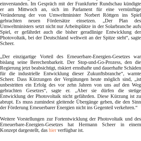
einverstanden. Im Gespräch mit der Frankfurter Rundschau kündigte
er am Mittwoch an, sich im Parlament für eine vernünftige
Veränderung der von Umweltminister Norbert Röttgen ins Spiel
gebrachten neuen Fördersätze einsetzen. „Der Plan des
Umweltministers setzt nicht nur Arbeitsplätze in der Solarbranche aufs
Spiel, er gefährdet auch die bisher geradlinige Entwicklung der
Photovoltaik, bei der Deutschland weltweit an der Spitze steht“, sagte
Scheer.
„Der einzigartige Vorteil des Erneuerbare-Energien-Gesetzes war
bislang seine Berechenbarkeit. Der Stop-und-Go-Prozess, den die
Regierung jetzt beabsichtigt, riskiert ernsthafte und dauerhafte Schäden
für die industrielle Entwicklung dieser Zukunftsbranche“, warnte
Scheer. Dass Kürzungen der Vergütungen heute möglich sind, „ist
unbestritten ein Erfolg des vor zehn Jahren von uns auf den Weg
gebrachten Gesetzes“, sagte er. „Aber sie dürfen die stetige
Entwicklung der Photovoltaik nicht gefährden. Diese Kürzung ist zu
abrupt. Es muss zumindest gleitende Übergänge geben, die den Sinn
der Förderung Erneuerbarer Energien nicht ins Gegenteil verkehren.“
Weitere Vorstellungen zur Fortentwicklung der Photovoltaik und des
Erneuerbare-Energien-Gesetzes hat Hermann Scheer in einem
Konzept dargestellt, das
hier
verfügbar ist.