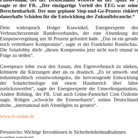
sagte er der FR. „Der einzigartige Vorteil des EEG war seine
Berechenbarkeit. Der nun geplante Stop-und-Go-Prozess riskiert
dauerhafte Schäden für die Entwicklung der Zukunftsbranche.“
Dem widersprach Holger Krawinkel, Energieexperte des
Verbraucherzentrale Bundesverbandes, der eine Absenkung der
Einspeisevergütung um 30 Prozent gefordert hatte. „Das ist ein gerade
noch vertretbarer Kompromiss“, sagte er der Frankfurter Rundschau.
Die Solarlobby dürfe „diesen Kompromiss jetzt nicht noch einmal in
Frage zu stellen“.
Greenpeace lobte zwar den Ansatz, den Eigenverbrauch zu stärken,
kritisierte die Kürzungen aber als zu drastisch. „Es ist umwelt- und
industriepolitisch verantwortungslos, die hervorragende Entwicklung
der Solartechnologie mit einem Handstreich über Jahre
zurückzuwerfen“, sagte der Energieexperte der Umweltorganisation,
Andree Böhling, der FR. Und auch Grüne-Parteichef Cem Özdemir
sagte, Röttgen „schwäche die Erneuerbaren“, sodass Deutschland
drohe, „international aufs Abstellgleis zu geraten“.
www.fr-online.de
Presseecho: Wichtige Investitionen in Sicherheitsheitmaßnahmen
wurden versäumt