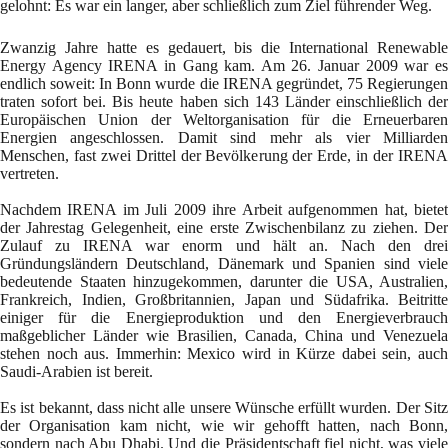
gelohnt: Es war ein langer, aber schließlich zum Ziel führender Weg.
Zwanzig Jahre hatte es gedauert, bis die International Renewable
Energy Agency IRENA in Gang kam. Am 26. Januar 2009 war es
endlich soweit: In Bonn wurde die IRENA gegründet, 75 Regierungen
traten sofort bei. Bis heute haben sich 143 Länder einschließlich der
Europäischen Union der Weltorganisation für die Erneuerbaren
Energien angeschlossen. Damit sind mehr als vier Milliarden
Menschen, fast zwei Drittel der Bevölkerung der Erde, in der IRENA
vertreten.
Nachdem IRENA im Juli 2009 ihre Arbeit aufgenommen hat, bietet
der Jahrestag Gelegenheit, eine erste Zwischenbilanz zu ziehen. Der
Zulauf zu IRENA war enorm und hält an. Nach den drei
Gründungsländern Deutschland, Dänemark und Spanien sind viele
bedeutende Staaten hinzugekommen, darunter die USA, Australien,
Frankreich, Indien, Großbritannien, Japan und Südafrika. Beitritte
einiger für die Energieproduktion und den Energieverbrauch
maßgeblicher Länder wie Brasilien, Canada, China und Venezuela
stehen noch aus. Immerhin: Mexico wird in Kürze dabei sein, auch
Saudi-Arabien ist bereit.
Es ist bekannt, dass nicht alle unsere Wünsche erfüllt wurden. Der Sitz
der Organisation kam nicht, wie wir gehofft hatten, nach Bonn,
sondern nach Abu Dhabi. Und die Präsidentschaft fiel nicht, was viele