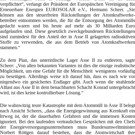
verpflichtet“, verlangt der Präsident der Europäischen Vereinigung für
Erneuerbare Energien EUROSOLAR e.V., Hermann Scheer. „Sie
können aus den steuerfreien Rückstellungen der Atomkraftwerke-
betreiber entnommen werden, die für die Entsorgung des Atommülls
gedacht waren und bis heute auf mehr als 30 Milliarden Euro
aufgelaufen sind. Diese gesetzlich zweckgebundenen Rückstellungen
sind zumindest für den Anteil der in Asse II gelagerten radioaktiven
Stoffe zu verwenden, die aus dem Betrieb von Atomkraftwerken
stammen.“
Zu dem Plan, das unterirdische Lager Asse II zu entleeren, sagte
Scheer: „Von allen bekannten Varianten ist dies die einzige realistische
Möglichkeit, um eine Gefahr für die Menschheit wenigstens vorläufig
zu beseitigen. Allerdings weise ich darauf hin, dass es nach wie vor
nirgendwo ein gesichertes Endlager gibt. Auch wenn die strahlende
Altlast aus Asse II in dem benachbarten Schacht Konrad untergebracht
wird, ist dies keine kontrollierbare Lösung.“
Die wahnwitzig teure Katastrophe mit dem Atommüll in Asse II belegt
nach Ansicht Scheers, „dass die Energiegewinnung aus Kernkraft ein
Irrweg ist, der die dauerhaften Gefahren und die immensen Kosten
ignoriert. Bei den laufenden vertraulichen Gesprächen mit den Chefs
der Energieversorgungsunternehmen muss Bundesumweltminister
Norbert Röttgen darauf bestehen, dass die Atomwirtschaft ihre