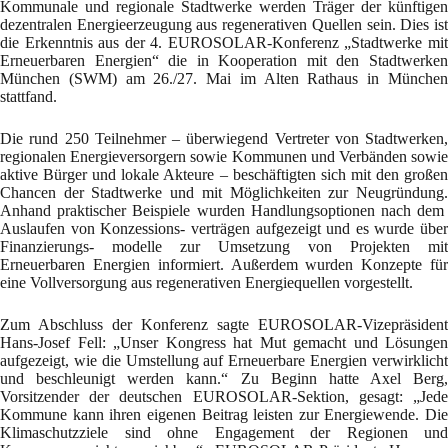
Kommunale und regionale Stadtwerke werden Träger der künftigen
dezentralen Energieerzeugung aus regenerativen Quellen sein. Dies ist
die Erkenntnis aus der 4. EUROSOLAR-Konferenz „Stadtwerke mit
Erneuerbaren Energien“ die in Kooperation mit den Stadtwerken
München (SWM) am 26./27. Mai im Alten Rathaus in München
stattfand.
Die rund 250 Teilnehmer – überwiegend Vertreter von Stadtwerken,
regionalen Energieversorgern sowie Kommunen und Verbänden sowie
aktive Bürger und lokale Akteure – beschäftigten sich mit den großen
Chancen der Stadtwerke und mit Möglichkeiten zur Neugründung.
Anhand praktischer Beispiele wurden Handlungsoptionen nach dem
Auslaufen von Konzessions- verträgen aufgezeigt und es wurde über
Finanzierungs- modelle zur Umsetzung von Projekten mit
Erneuerbaren Energien informiert. Außerdem wurden Konzepte für
eine Vollversorgung aus regenerativen Energiequellen vorgestellt.
Zum Abschluss der Konferenz sagte EUROSOLAR-Vizepräsident
Hans-Josef Fell: „Unser Kongress hat Mut gemacht und Lösungen
aufgezeigt, wie die Umstellung auf Erneuerbare Energien verwirklicht
und beschleunigt werden kann.“ Zu Beginn hatte Axel Berg,
Vorsitzender der deutschen EUROSOLAR-Sektion, gesagt: „Jede
Kommune kann ihren eigenen Beitrag leisten zur Energiewende. Die
Klimaschutzziele sind ohne Engagement der Regionen und