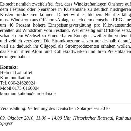
Es steht nämlich zweifelsfrei fest, dass Windkraftanlagen Onshore auf
dem Festland oder Nearshore in Küstennähe zu deutlich niedrigeren
Kosten produzieren können. Dabei wird es bleiben. Nicht zufällig
muss Windstrom aus Offshore-Anlagen nach dem deutschen EEG eine
um 40 Prozent höhere Einspeisungsvergütung pro Kilowattstunde
erhalten als Windstrom vom Festland. Wer einseitig auf Offshore setzt,
schadet dem Wechsel zu Erneuerbaren Energien, weil er ihn verteuert
und zeitlich verzögert. Die Stromkonzerne setzen nur deshalb darauf,
weil sie dadurch ihr Oligopol als Stromproduzenten erhalten wollen,
das sie mit ihren Atom- und Kohlekraftwerken und ihren Preisdiktaten
errungen haben.
Kontakt:
Helmut Lölhöffel
Kommunikation
Tel. 030-24628924
Mobil 0173-6160004
kommunikation@eurosolar.de
Veranstaltung: Verleihung des Deutschen Solarpreises 2010
09. Oktober 2010, 11.00 – 14.00 Uhr, Historischer Ratssaal, Rathaus
Speyer