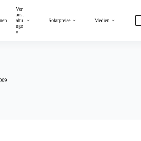
Ver
anst
onen
altu
Solarpreise
Medien
nge
n
2009