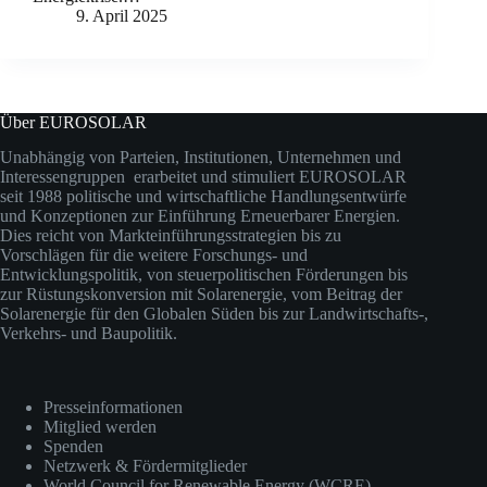
9. April 2025
Über EUROSOLAR
Unabhängig von Parteien, Institutionen, Unternehmen und
Interessengruppen erarbeitet und stimuliert EUROSOLAR
seit 1988 politische und wirtschaftliche Handlungsentwürfe
und Konzeptionen zur Einführung Erneuerbarer Energien.
Dies reicht von Markteinführungsstrategien bis zu
Vorschlägen für die weitere Forschungs- und
Entwicklungspolitik, von steuerpolitischen Förderungen bis
zur Rüstungskonversion mit Solarenergie, vom Beitrag der
Solarenergie für den Globalen Süden bis zur Landwirtschafts-,
Verkehrs- und Baupolitik.
Presseinformationen
Mitglied werden
Spenden
Netzwerk & Fördermitglieder
World Council for Renewable Energy (WCRE)