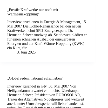
„Fossile Kraftwerke nur noch mit
Wärmeauskopplung“
Interview erschienen in Energie & Management, 15.
Mai 2007 Die Kohle-Renaissance bei den neuen
Kraftwerken lehnt SPD-Energieexperte Dr.
Hermann Scheer rundweg ab. Stattdessen plädiert er
für einen schnellen Ausbau der erneuerbaren
Energien und der Kraft-Wärme-Kopplung (KWK) –
ein Kurs, für…
3. Juni 2025
„Global reden, national aufschieben“
Interview gesendet in n-tv, 30. Mai 2007 Von
Heiligendamm erwartet er – nichts. Überhaupt:
Hermann Scheer, Präsident von EUROSOLAR,
Träger des Alternativen Nobelpreises und weltweit
anerkannter Umweltexperte, will lieber handeln statt
reden. Im Gespräch mit n-tv.de erklärt er, warum