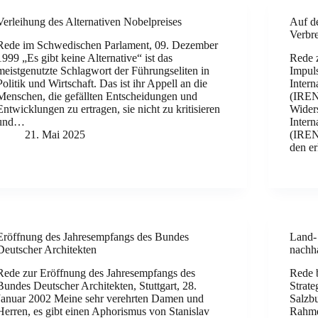
Verleihung des Alternativen Nobelpreises
Auf d
Verbre
Rede im Schwedischen Parlament, 09. Dezember
1999 „Es gibt keine Alternative“ ist das
Rede z
meistgenutzte Schlagwort der Führungseliten in
Impuls
Politik und Wirtschaft. Das ist ihr Appell an die
Intern
Menschen, die gefällten Entscheidungen und
(IRENA
Entwicklungen zu ertragen, sie nicht zu kritisieren
Widers
und…
Intern
21. Mai 2025
(IREN
den e
Eröffnung des Jahresempfangs des Bundes
Land- 
Deutscher Architekten
nachha
Rede zur Eröffnung des Jahresempfangs des
Rede b
Bundes Deutscher Architekten, Stuttgart, 28.
Strate
Januar 2002 Meine sehr verehrten Damen und
Salzbu
Herren, es gibt einen Aphorismus von Stanislav
Rahme