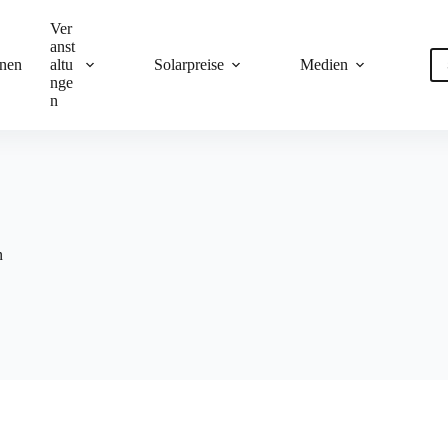
Ver
anst
onen
altu
Solarpreise
Medien
nge
n
n