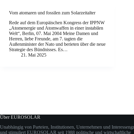
Vom atomaren und fossilen zum Solarzeitalter
Rede auf dem Europäischen Kongress der IPPNW
„Atomenergie und Atomwaffen in einer instabilen
Welt“, Berlin, 07. Mai 2004 Meine Damen und
Herren, liebe Freunde, am 7. tagten die
Außenminister der Nato und berieten über die neue
Strategie des Bündnisses. Es…
21. Mai 2025
Über EUROSOLAR
Unabhängig von Parteien, Institutionen, Unternehmen und Interesseng
und stimuliert EUROSOLAR seit 1988 politische und wirtschaftliche