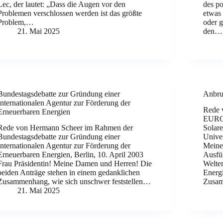
Lec, der lautet: „Dass die Augen vor den
des po
Problemen verschlossen werden ist das größte
etwas
Problem,…
oder g
21. Mai 2025
den…
Bundestagsdebatte zur Gründung einer
Anbruc
Internationalen Agentur zur Förderung der
Rede 
Erneuerbaren Energien
EUROS
Rede von Hermann Scheer im Rahmen der
Solare
Bundestagsdebatte zur Gründung einer
Univer
Internationalen Agentur zur Förderung der
Meine
Erneuerbaren Energien, Berlin, 10. April 2003
Ausfü
Frau Präsidentin! Meine Damen und Herren! Die
Welte
beiden Anträge stehen in einem gedanklichen
Energ
Zusammenhang, wie sich unschwer feststellen…
Zusam
21. Mai 2025