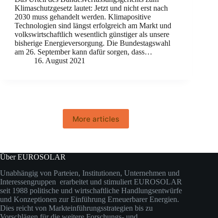
Klimaschutzgesetz lautet: Jetzt und nicht erst nach
2030 muss gehandelt werden. Klimapositive
Technologien sind längst erfolgreich am Markt und
volkswirtschaftlich wesentlich günstiger als unsere
bisherige Energieversorgung. Die Bundestagswahl
am 26. September kann dafür sorgen, dass…
16. August 2021
More articles
Über EUROSOLAR
Unabhängig von Parteien, Institutionen, Unternehmen und
Interessengruppen erarbeitet und stimuliert EUROSOLAR
seit 1988 politische und wirtschaftliche Handlungsentwürfe
und Konzeptionen zur Einführung Erneuerbarer Energien.
Dies reicht von Markteinführungsstrategien bis zu
Vorschlägen für die weitere Forschungs- und