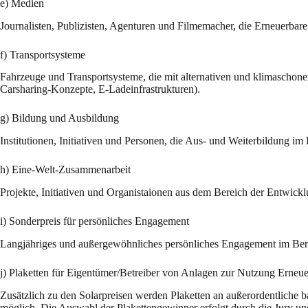
e) Medien
Journalisten, Publizisten, Agenturen und Filmemacher, die Erneuerbar
f) Transportsysteme
Fahrzeuge und Transportsysteme, die mit alternativen und klimaschone
Carsharing-Konzepte, E-Ladeinfrastrukturen).
g) Bildung und Ausbildung
Institutionen, Initiativen und Personen, die Aus- und Weiterbildung i
h) Eine-Welt-Zusammenarbeit
Projekte, Initiativen und Organistaionen aus dem Bereich der Entwickl
i) Sonderpreis für persönliches Engagement
Langjähriges und außergewöhnliches persönliches Engagement im Ber
j) Plaketten für Eigentümer/Betreiber von Anlagen zur Nutzung Erneu
Zusätzlich zu den Solarpreisen werden Plaketten an außerordentliche b
möglich. Die Auswahl der Plakettengewinner erfolgt durch die Jury un