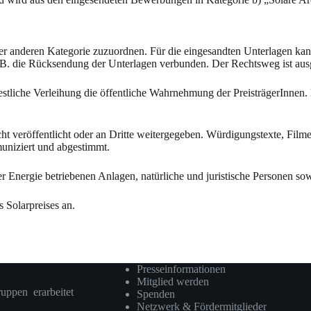
en einer anderen Kategorie zuzuordnen. Für die eingesandten Unterl
B. die Rücksendung der Unterlagen verbunden. Der Rechtsweg ist aus
liche Verleihung die öffentliche Wahrnehmung der PreisträgerInnen. D
röffentlicht oder an Dritte weitergegeben. Würdigungstexte, Filme u
niziert und abgestimmt.
rer Energie betriebenen Anlagen, natürliche und juristische Personen s
 Solarpreises an.
Presseinformationen
Mitglied werden
ruppen erarbeitet
Spenden
Netzwerk & Fördermitglieder