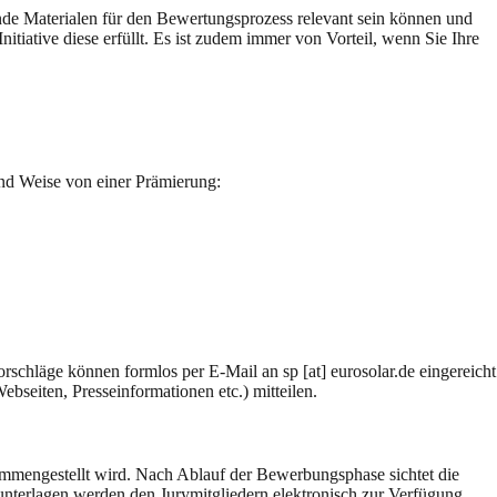
ende Materialen für den Bewertungsprozess relevant sein können und
tiative diese erfüllt. Es ist zudem immer von Vorteil, wenn Sie Ihre
und Weise von einer Prämierung:
schläge können formlos per E-Mail an sp [at] eurosolar.de eingereicht
bseiten, Presseinformationen etc.) mitteilen.
ammengestellt wird. Nach Ablauf der Bewerbungsphase sichtet die
terlagen werden den Jurymitgliedern elektronisch zur Verfügung