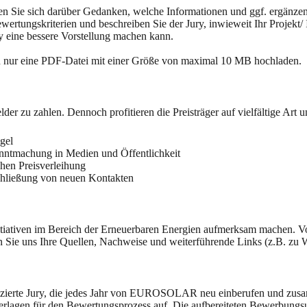
chen Sie sich darüber Gedanken, welche Informationen und ggf. ergänz
ungskriterien und beschreiben Sie der Jury, inwieweit Ihr Projekt/ Ini
y eine bessere Vorstellung machen kann.
n nur eine PDF-Datei mit einer Größe von maximal 10 MB hochladen.
r zu zahlen. Dennoch profitieren die Preisträger auf vielfältige Art 
egel
anntmachung in Medien und Öffentlichkeit
hen Preisverleihung
chließung von neuen Kontakten
itiativen im Bereich der Erneuerbaren Energien aufmerksam machen. Vor
 Sie uns Ihre Quellen, Nachweise und weiterführende Links (z.B. zu We
lifizierte Jury, die jedes Jahr von EUROSOLAR neu einberufen und zus
agen für den Bewertungsprozess auf. Die aufbereiteten Bewerbungsun