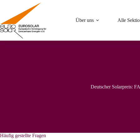
Zum
Inhalt
springen
Über uns
Alle Sekti
Deutscher Solarpreis: F
Häufig gestellte Fragen