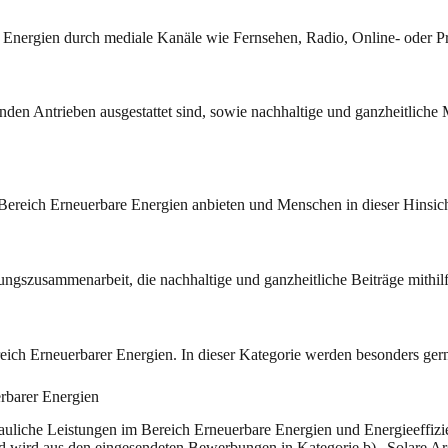
e Energien durch mediale Kanäle wie Fernsehen, Radio, Online- oder P
nden Antrieben ausgestattet sind, sowie nachhaltige und ganzheitlich
m Bereich Erneuerbare Energien anbieten und Menschen in dieser Hinsich
ungszusammenarbeit, die nachhaltige und ganzheitliche Beiträge mithilf
eich Erneuerbarer Energien. In dieser Kategorie werden besonders g
erbarer Energien
auliche Leistungen im Bereich Erneuerbare Energien und Energieeffizien
d wird aus den eingesendeten Bewerbungen in Kategorie b) „Solare Arc