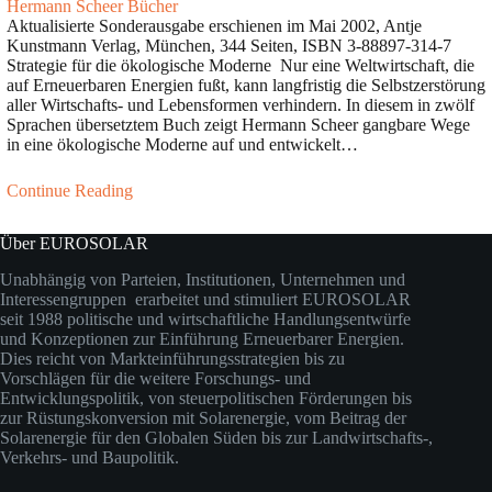
Hermann Scheer Bücher
Aktualisierte Sonderausgabe erschienen im Mai 2002, Antje
Kunstmann Verlag, München, 344 Seiten, ISBN 3-88897-314-7
Strategie für die ökologische Moderne Nur eine Weltwirtschaft, die
auf Erneuerbaren Energien fußt, kann langfristig die Selbstzerstörung
aller Wirtschafts- und Lebensformen verhindern. In diesem in zwölf
Sprachen übersetztem Buch zeigt Hermann Scheer gangbare Wege
in eine ökologische Moderne auf und entwickelt…
Continue Reading
Über EUROSOLAR
Unabhängig von Parteien, Institutionen, Unternehmen und
Interessengruppen erarbeitet und stimuliert EUROSOLAR
seit 1988 politische und wirtschaftliche Handlungsentwürfe
und Konzeptionen zur Einführung Erneuerbarer Energien.
Dies reicht von Markteinführungsstrategien bis zu
Vorschlägen für die weitere Forschungs- und
Entwicklungspolitik, von steuerpolitischen Förderungen bis
zur Rüstungskonversion mit Solarenergie, vom Beitrag der
Solarenergie für den Globalen Süden bis zur Landwirtschafts-,
Verkehrs- und Baupolitik.