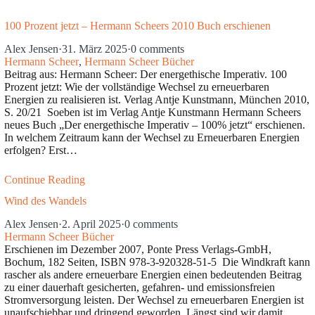
100 Prozent jetzt – Hermann Scheers 2010 Buch erschienen
Alex Jensen
·
31. März 2025
·
0 comments
Hermann Scheer
,
Hermann Scheer Bücher
Beitrag aus: Hermann Scheer: Der energethische Imperativ. 100
Prozent jetzt: Wie der vollständige Wechsel zu erneuerbaren
Energien zu realisieren ist. Verlag Antje Kunstmann, München 2010,
S. 20/21 Soeben ist im Verlag Antje Kunstmann Hermann Scheers
neues Buch „Der energethische Imperativ – 100% jetzt“ erschienen.
In welchem Zeitraum kann der Wechsel zu Erneuerbaren Energien
erfolgen? Erst…
Continue Reading
Wind des Wandels
Alex Jensen
·
2. April 2025
·
0 comments
Hermann Scheer Bücher
Erschienen im Dezember 2007, Ponte Press Verlags-GmbH,
Bochum, 182 Seiten, ISBN 978-3-920328-51-5 Die Windkraft kann
rascher als andere erneuerbare Energien einen bedeutenden Beitrag
zu einer dauerhaft gesicherten, gefahren- und emissionsfreien
Stromversorgung leisten. Der Wechsel zu erneuerbaren Energien ist
unaufschiebbar und dringend geworden. Längst sind wir damit