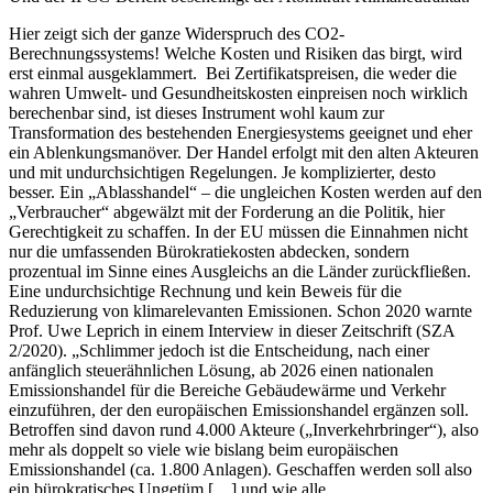
Hier zeigt sich der ganze Widerspruch des CO2-
Berechnungssystems! Welche Kosten und Risiken das birgt, wird
erst einmal ausgeklammert. Bei Zertifikatspreisen, die weder die
wahren Umwelt- und Gesundheitskosten einpreisen noch wirklich
berechenbar sind, ist dieses Instrument wohl kaum zur
Transformation des bestehenden Energiesystems geeignet und eher
ein Ablenkungsmanöver. Der Handel erfolgt mit den alten Akteuren
und mit undurchsichtigen Regelungen. Je komplizierter, desto
besser. Ein „Ablasshandel“ – die ungleichen Kosten werden auf den
„Verbraucher“ abgewälzt mit der Forderung an die Politik, hier
Gerechtigkeit zu schaffen. In der EU müssen die Einnahmen nicht
nur die umfassenden Bürokratiekosten abdecken, sondern
prozentual im Sinne eines Ausgleichs an die Länder zurückfließen.
Eine undurchsichtige Rechnung und kein Beweis für die
Reduzierung von klimarelevanten Emissionen. Schon 2020 warnte
Prof. Uwe Leprich in einem Interview in dieser Zeitschrift (SZA
2/2020). „Schlimmer jedoch ist die Entscheidung, nach einer
anfänglich steuerähnlichen Lösung, ab 2026 einen nationalen
Emissionshandel für die Bereiche Gebäudewärme und Verkehr
einzuführen, der den europäischen Emissionshandel ergänzen soll.
Betroffen sind davon rund 4.000 Akteure („Inverkehrbringer“), also
mehr als doppelt so viele wie bislang beim europäischen
Emissionshandel (ca. 1.800 Anlagen). Geschaffen werden soll also
ein bürokratisches Ungetüm […] und wie alle