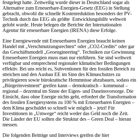
festgelegt hatte. Zeitweilig wurde dieser in Deutschland sogar als
Alternative zum Erneuerbare-Energien-Gesetz (EEG) in Stellung
gebracht, obwohl die schnelle Kostenreduktion besonders der PV-
Technik durch das EEG als größte Entwicklungshilfe weltweit
gelobt wurde. Heute belegen die Berichte der Internationalen
Agentur für erneuerbare Energien (IRENA) diese Erfolge.
Eine Energiewende mit Erneuerbaren Energien braucht keinen
Handel mit „Verschmutzungsrechten“ oder „CO2-Credits“ oder gar
das Geschäftsmodell „Geoengineering“. Techniken zur Gewinnung
Erneuerbarer Energien muss man nur einführen. Sie sind weltweit
verfügbar und entsprechend regionaler klimatischer Bedingungen
effektiv. Bei uns reicht es, Subventionen für den fossilen Bereich zu
streichen und den Ausbau EE im Sinn des Klimaschutzes zu
privilegieren sowie bürokratische Hemmnisse abzubauen, sodass ein
„Bürgerinvestment“ greifen kann – demokratisch – kommunal –
regional – dezentral im Sinne der Eigen- und Daseinsvorsorge. Die
Einsicht, dass ohne Energie nichts geht, erfordert die Transformation
des fossilen Energiesystems zu 100 % mit Erneuerbaren Energien –
dem Klima geschuldet so schnell wie möglich – jetzt! Für
Investitionen in „Umwege“ reicht weder das Geld noch die Zeit.
Die Länder der EU sollten die Struktur des – Green Deal – hieran
messen.
Die folgenden Beiträge und Interviews greifen die hier