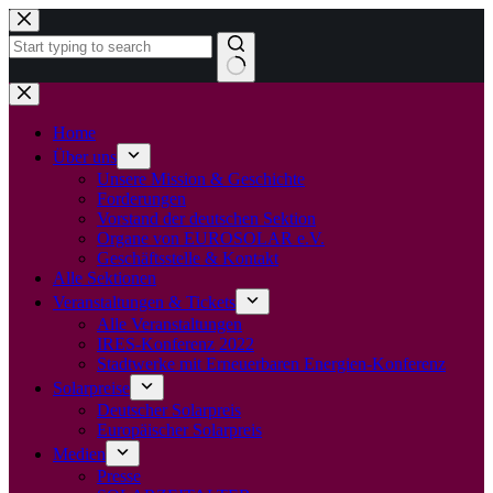
Zum
Inhalt
springen
Keine
Ergebnisse
Home
Über uns
Unsere Mission & Geschichte
Forderungen
Vorstand der deutschen Sektion
Organe von EUROSOLAR e.V.
Geschäftsstelle & Kontakt
Alle Sektionen
Veranstaltungen & Tickets
Alle Veranstaltungen
IRES-Konferenz 2022
Stadtwerke mit Erneuerbaren Energien-Konferenz
Solarpreise
Deutscher Solarpreis
Europäischer Solarpreis
Medien
Presse