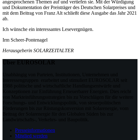
angesprochenen Themen auf und vertiefen sie. Mit der Würdigung
und Dokumentation der Preisträger des Deutschen Solarpreises und
mit dem Beitrag von Franz Alt schließt diese Ausgabe das Jahr 2021
ab.
Ich wünsche ein interessantes Lesevergnügen.
Irm Scheer-Pontenagel
Herausgeberin SOLARZEITALTER
Über EUROSOLAR
Unabhängig von Parteien, Institutionen, Unternehmen und
Interessengruppen erarbeitet und stimuliert EUROSOLAR seit
1988 politische und wirtschaftliche Handlungsentwürfe und
Konzeptionen zur Einführung Erneuerbarer Energien. Dies reicht
von Markteinführungsstrategien bis zu Vorschlägen für die weitere
Forschungs- und Entwicklungspolitik, von steuerpolitischen
Förderungen bis zur Rüstungskonversion mit Solarenergie, vom
Beitrag der Solarenergie für den Globalen Süden bis zur
Landwirtschafts-, Verkehrs- und Baupolitik.
Presseinformationen
Mitglied werden