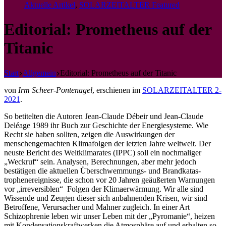
Aktuelle Artikel
,
SOLARZEITALTER Featured
Editorial: Prometheus auf der
Titanic
Start
Allgemein
Editorial: Prometheus auf der Titanic
von
Irm Scheer-Pontenagel
, erschienen im
SOLARZEITALTER 2-
2021
.
So betitelten die Autoren Jean-Claude Débeir und Jean-Claude
Deléage 1989 ihr Buch zur Geschichte der Energiesysteme. Wie
Recht sie haben sollten, zeigen die Auswirkungen der
menschengemachten Klimafolgen der letzten Jahre weltweit. Der
neuste Bericht des Weltklimarates (IPPC) soll ein nochmaliger
„Weckruf“ sein. Analysen, Berechnungen, aber mehr jedoch
bestätigen die aktuellen Überschwemmungs- und Brandkatas-
trophenereignisse, die schon vor 20 Jahren geäußerten Warnungen
vor „irreversiblen“ Folgen der Klimaerwärmung. Wir alle sind
Wissende und Zeugen dieser sich anbahnenden Krisen, wir sind
Betroffene, Verursacher und Mahner zugleich. In einer Art
Schizophrenie leben wir unser Leben mit der „Pyromanie“, heizen
mit Kondensationskraftwerken die Atmosphäre auf und erhalten so