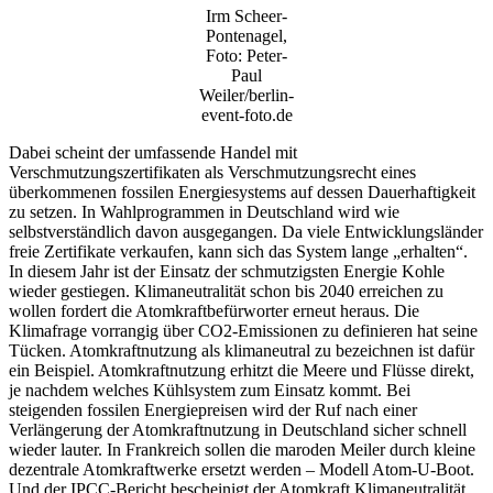
Irm Scheer-
Pontenagel,
Foto: Peter-
Paul
Weiler/berlin-
event-foto.de
Dabei scheint der umfassende Handel mit
Verschmutzungszertifikaten als Verschmutzungsrecht eines
überkommenen fossilen Energiesystems auf dessen Dauerhaftigkeit
zu setzen. In Wahlprogrammen in Deutschland wird wie
selbstverständlich davon ausgegangen. Da viele Entwicklungsländer
freie Zertifikate verkaufen, kann sich das System lange „erhalten“.
In diesem Jahr ist der Einsatz der schmutzigsten Energie Kohle
wieder gestiegen. Klimaneutralität schon bis 2040 erreichen zu
wollen fordert die Atomkraftbefürworter erneut heraus. Die
Klimafrage vorrangig über CO2-Emissionen zu definieren hat seine
Tücken. Atomkraftnutzung als klimaneutral zu bezeichnen ist dafür
ein Beispiel. Atomkraftnutzung erhitzt die Meere und Flüsse direkt,
je nachdem welches Kühlsystem zum Einsatz kommt. Bei
steigenden fossilen Energiepreisen wird der Ruf nach einer
Verlängerung der Atomkraftnutzung in Deutschland sicher schnell
wieder lauter. In Frankreich sollen die maroden Meiler durch kleine
dezentrale Atomkraftwerke ersetzt werden – Modell Atom-U-Boot.
Und der IPCC-Bericht bescheinigt der Atomkraft Klimaneutralität.