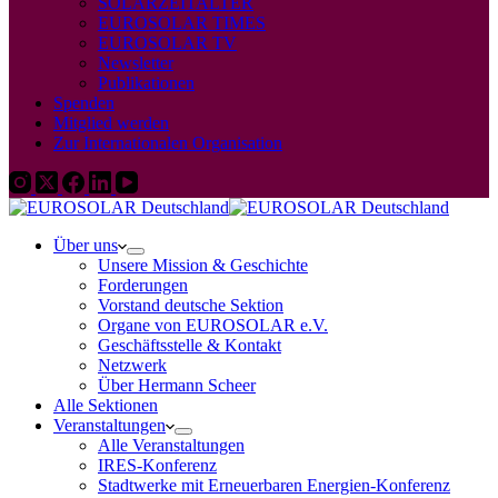
SOLARZEITALTER
EUROSOLAR TIMES
EUROSOLAR TV
Newsletter
Publikationen
Spenden
Mitglied werden
Zur Internationalen Organisation
Über uns
Unsere Mission & Geschichte
Forderungen
Vorstand deutsche Sektion
Organe von EUROSOLAR e.V.
Geschäftsstelle & Kontakt
Netzwerk
Über Hermann Scheer
Alle Sektionen
Veranstaltungen
Alle Veranstaltungen
IRES-Konferenz
Stadtwerke mit Erneuerbaren Energien-Konferenz