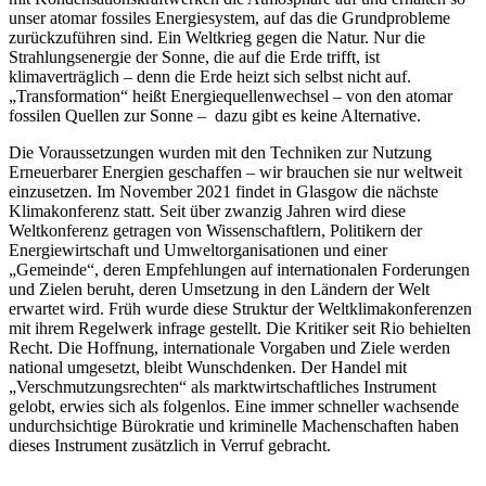
unser atomar fossiles Energiesystem, auf das die Grundprobleme
zurückzuführen sind. Ein Weltkrieg gegen die Natur. Nur die
Strahlungsenergie der Sonne, die auf die Erde trifft, ist
klimaverträglich – denn die Erde heizt sich selbst nicht auf.
„Transformation“ heißt Energiequellenwechsel – von den atomar
fossilen Quellen zur Sonne – dazu gibt es keine Alternative.
Die Voraussetzungen wurden mit den Techniken zur Nutzung
Erneuerbarer Energien geschaffen – wir brauchen sie nur weltweit
einzusetzen. Im November 2021 findet in Glasgow die nächste
Klimakonferenz statt. Seit über zwanzig Jahren wird diese
Weltkonferenz getragen von Wissenschaftlern, Politikern der
Energiewirtschaft und Umweltorganisationen und einer
„Gemeinde“, deren Empfehlungen auf internationalen Forderungen
und Zielen beruht, deren Umsetzung in den Ländern der Welt
erwartet wird. Früh wurde diese Struktur der Weltklimakonferenzen
mit ihrem Regelwerk infrage gestellt. Die Kritiker seit Rio behielten
Recht. Die Hoffnung, internationale Vorgaben und Ziele werden
national umgesetzt, bleibt Wunschdenken. Der Handel mit
„Verschmutzungsrechten“ als marktwirtschaftliches Instrument
gelobt, erwies sich als folgenlos. Eine immer schneller wachsende
undurchsichtige Bürokratie und kriminelle Machenschaften haben
dieses Instrument zusätzlich in Verruf gebracht.