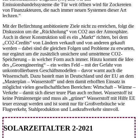
Emissionshandelssysteme die Tür weit öffnen wird für Zockereien
von Finanzakteuren, die nach immer neuen Systemen dieser Art
lechzen.“
Mit der Befürchtung ambitionierte Ziele nicht zu erreichen, folgt die
Diskussion um die „Rückholung“ von CO2 aus der Atmosphäre.
Auch in dieser Konstruktion soll es ein „Markt“ richten, bei dem
„CO2-Credits“ von Ländern verkauft und von anderen gekauft
werden – dabei sind die gleichen Folgen und Probleme zu erwarten,
nur ergänzt um die zusätzlich unsichere und umstrittene CO2-
Speicherung – in welcher Form auch immer. Hinzu kommt die Idee
des „Geoengineering“ – ein weites Feld – mit der Gefahr von
unkontrollierbaren Geschäftsmodellen – davor warnt auch die
Wissenschaft. Dazu bastelt man in Deutschland und der EU an dem
„Masterplan – Wasserstoff“ und dem damit erhofften Einsatz in
möglichst vielen gesellschaftlichen Bereichen: Wirtschaft – Wärme –
Verkehr – damit sich dieser teure Plan auch rechnet. Wasserstoff ist
keine Primärenergie und muss als „grüner“ Wasserstoff mit Hilfe EE
teuer erzeugt werden und ist somit nur für Großverbräuche wie
Flugverkehr, Stahlproduktion und Lastkraftverkehr sinnvoll.
SOLARZEITALTER 2-2021