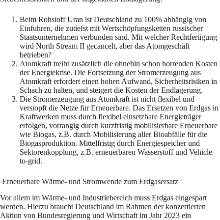
Beim Rohstoff Uran ist Deutschland zu 100% abhängig von
Einfuhren, die zutiefst mit Wertschöpfungsketten russischer
Staatsunternehmen verbunden sind. Mit welcher Rechtfertigung
wird North Stream II gecancelt, aber das Atomgeschäft
betrieben?
Atomkraft treibt zusätzlich die ohnehin schon horrenden Kosten
der Energiekrise. Die Fortsetzung der Stromerzeugung aus
Atomkraft erfordert einen hohen Aufwand, Sicherheitsrisiken in
Schach zu halten, und steigert die Kosten der Endlagerung.
Die Stromerzeugung aus Atomkraft ist nicht flexibel und
verstopft die Netze für Erneuerbare. Das Ersetzen von Erdgas in
Kraftwerken muss durch flexibel einsetzbare Energieträger
erfolgen, vorrangig durch kurzfristig mobilisierbare Erneuerbare
wie Biogas, z.B. durch Mobilisierung aller Bioabfälle für die
Biogasproduktion. Mittelfristig durch Energiespeicher und
Sektorenkopplung, z.B. erneuerbaren Wasserstoff und Vehicle-
to-grid.
Erneuerbare Wärme- und Stromwende zum Erdgasersatz
Vor allem im Wärme- und Industriebereich muss Erdgas eingespart
werden. Hierzu braucht Deutschland im Rahmen der konzertierten
Aktion von Bundesregierung und Wirtschaft im Jahr 2023 ein