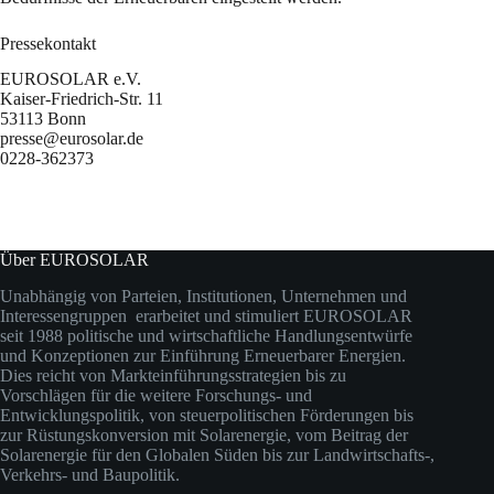
Pressekontakt
EUROSOLAR e.V.
Kaiser-Friedrich-Str. 11
53113 Bonn
presse@eurosolar.de
0228-362373
Über EUROSOLAR
Unabhängig von Parteien, Institutionen, Unternehmen und
Interessengruppen erarbeitet und stimuliert EUROSOLAR
seit 1988 politische und wirtschaftliche Handlungsentwürfe
und Konzeptionen zur Einführung Erneuerbarer Energien.
Dies reicht von Markteinführungsstrategien bis zu
Vorschlägen für die weitere Forschungs- und
Entwicklungspolitik, von steuerpolitischen Förderungen bis
zur Rüstungskonversion mit Solarenergie, vom Beitrag der
Solarenergie für den Globalen Süden bis zur Landwirtschafts-,
Verkehrs- und Baupolitik.