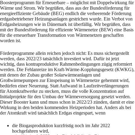
Boosterprogramm für Erneuerbare – möglichst mit Doppelwirkung für
Wärme und Strom. Wir begrüßen, dass aus der Bundesförderung für
energieeffiziente Gebäude (BEG) endlich die verheerende Förderung
erdgasbetriebener Heizungsanlagen gestrichen wurde. Ein Verbot von
Erdgasheizungen wie in Dänemark ist überfällig. Wir begrüßen, dass
mit der Bundesförderung für effiziente Wärmenetze (BEW) eine Basis
für die erneuerbare Transformation von Wärmenetzen geschaffen
worden ist.
Förderprogramme allein reichen jedoch nicht: Es muss sichergestellt
werden, dass 2022/23 tatsächlich investiert wird. Dafür ist jetzt
wichtig, dass kontraproduktive Rahmenbedingungen zügig reformiert
werden. Die Fehlanreize im Kraft-Wärme-Kopplungsgesetz (KWKG),
mit denen der Zubau großer Solarwärmeanlagen und
Großwärmepumpen zur Einspeisung in Wärmenetze gehemmt wird,
bedürfen einer Neuerung. Statt Aufwand in Laufzeitverlängerungen
für Atomkraftwerke zu stecken, muss die volle Konzentration auf
Initialprojekte für den Umbau der Wärmeversorgung gesetzt werden.
Dieser Booster kann und muss schon in 2022/23 zünden, damit er eine
Wirkung in den beiden kommenden Heizperioden hat. Anders als bei
der Atomkraft wird tatsächlich Erdgas eingespart, wenn
die Biogasproduktion kurzfristig noch im Jahr 2022
hochgefahren wird,