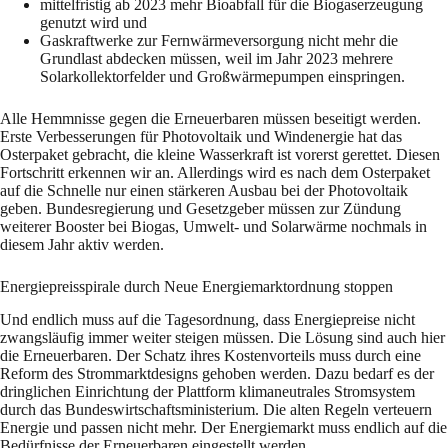
mittelfristig ab 2023 mehr Bioabfall für die Biogaserzeugung
genutzt wird und
Gaskraftwerke zur Fernwärmeversorgung nicht mehr die
Grundlast abdecken müssen, weil im Jahr 2023 mehrere
Solarkollektorfelder und Großwärmepumpen einspringen.
Alle Hemmnisse gegen die Erneuerbaren müssen beseitigt werden.
Erste Verbesserungen für Photovoltaik und Windenergie hat das
Osterpaket gebracht, die kleine Wasserkraft ist vorerst gerettet. Diesen
Fortschritt erkennen wir an. Allerdings wird es nach dem Osterpaket
auf die Schnelle nur einen stärkeren Ausbau bei der Photovoltaik
geben. Bundesregierung und Gesetzgeber müssen zur Zündung
weiterer Booster bei Biogas, Umwelt- und Solarwärme nochmals in
diesem Jahr aktiv werden.
Energiepreisspirale durch Neue Energiemarktordnung stoppen
Und endlich muss auf die Tagesordnung, dass Energiepreise nicht
zwangsläufig immer weiter steigen müssen. Die Lösung sind auch hier
die Erneuerbaren. Der Schatz ihres Kostenvorteils muss durch eine
Reform des Strommarktdesigns gehoben werden. Dazu bedarf es der
dringlichen Einrichtung der Plattform klimaneutrales Stromsystem
durch das Bundeswirtschaftsministerium. Die alten Regeln verteuern
Energie und passen nicht mehr. Der Energiemarkt muss endlich auf die
Bedürfnisse der Erneuerbaren eingestellt werden.