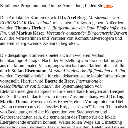
Konferenz-Programm und Online-Anmeldung finden Sie
hier
.
Den Auftakt der Konferenz wird
Dr. Axel Berg
,
Vorsitzender von
EUROSOLAR Deutschland
, mit seinem Grußwort geben. Außerdem
werden
Thomas Herker
,
1. Bürgermeister der Stadt Pfaffenhofen a.d.
Ilm
, und
Markus Käser
,
Vorstandsvorsitzender Bürgerenergie Bayern
e.V.
, die Vertreterinnen und Vertreter von Kommunalversorgern und
anderen Energiewende-Akteuren begrüßen.
Die diesjährige Konferenz bietet auch im weiteren Verlauf
hochkarätige Beiträge. Nach der Vorstellung von Praxiserfahrungen
aus der kommunalen Versorgungswirtschaft aus Pfaffenhofen a.d. Ilm
durch
Stefan Eisenmann
,
Vorstand Stadtwerke Pfaffenhofen a.d. Ilm
,
werden Geschäftsmodelle für eine dekarbonisierte lokale Infrastruktur
vorgestellt. Hierfür wird
Baerte de Brey
,
Internationaler
Geschäftsführer von ElaadNl
, die Systemintegration von
Elektrofahrzeugen als Speicher für erneuerbare Energien am Beispiel
der Stadt Utrecht darstellen. In diesem Zusammenhang wird
Dr.-Ing.
Martin Thema
,
Power-to-Gas Experte
, einen Vortrag mit dem Titel
„Kann erneuerbares Gas fossiles Erdgas ersetzen?“ halten. Thematisch
von Bedeutung wird die Kooperation von Stadtwerken und
Genossenschaften sein, die gemeinsam das Tempo für die lokale
Energiewende erhöhen können. Weiter sollen Wege zur Umsetzung
des regionalen Energiemarktes aufgezeigt werden. Belebt wird dieses