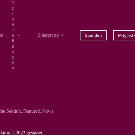
V
e
r
a
n
st
en
a
Solarpreise
Medien
Spenden
Mitglied
lt
u
n
g
e
n
he Sektion
,
Featured
,
News
rpreis 2023 gestartet