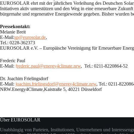
EUROSOLAR ehrt mit der jährlichen Verleihung des Deutschen Solarpre
Initiativen aktiv unterstützen und den Weg in eine erneuerbare Zukunft
bürgernahe und regenerative Energiewende gegeben. Bisher wurden ber
Pressekontakt:
Melanie Breit
E-Mail:
sp@eurosolar.de
,
Tel.: 0228-362373
EUROSOLAR e.V. – Europäische Vereinigung für Erneuerbare Energ
Frederic Paul
E-Mail:
f
rederic.paul@energy4climate.nrw
, Tel.: 0211-8220864-52
Dr. Joachim Frielingsdorf
E-Mail:
joachim.frielingsdorf@energy4climate.nrw
, Tel.: 0211-82208
NRW.Energy4Climate,Kaistraße 5, 40221 Düsseldorf
Über EUROSOLAR
Unabhängig von Parteien, Institutionen, Unternehmen und Interesseng