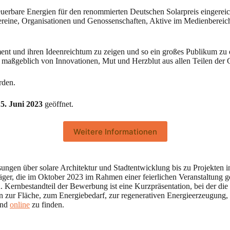
rbare Energien für den renommierten Deutschen Solarpreis eingereic
reine, Organisationen und Genossenschaften, Aktive im Medienbereich
nt und ihren Ideenreichtum zu zeigen und so ein großes Publikum zu er
ßgeblich von Innovationen, Mut und Herzblut aus allen Teilen der Ge
rden.
5. Juni 2023
geöffnet.
Weitere Informationen
ösungen über solare Architektur und Stadtentwicklung bis zu Projekte
sträger, die im Oktober 2023 im Rahmen einer feierlichen Veranstaltung 
egen. Kernbestandteil der Bewerbung ist eine Kurzpräsentation, bei der 
n zur Fläche, zum Energiebedarf, zur regenerativen Energieerzeugung
ind
online
zu finden.