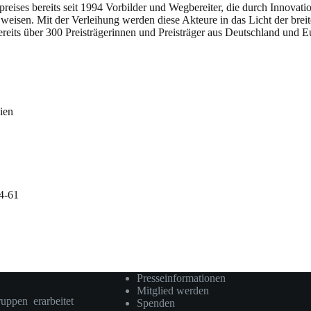
ises bereits seit 1994 Vorbilder und Wegbereiter, die durch Innovat
 weisen. Mit der Verleihung werden diese Akteure in das Licht der breit
eits über 300 Preisträgerinnen und Preisträger aus Deutschland und E
ien
64-61
Presseinformationen
Mitglied werden
ruppen erarbeitet
Spenden