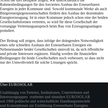
Schon die drei Beispiele zeigen, wie unterschiedlich die
Rahmenbedingungen für den forcierten Ausbau der Erneuerbaren
Energien in jeder Kommune sind. Sowohl kommunale Werke als auch
Bürgerenergiegenossenschaften fördern den Ausbau der dezentralen
Energieerzeugung. Ist in einer Kommune jedoch schon eine der beiden
Gesellschaftsformen vertreten, so wird für diese Gesellschaft der
vorrangige Vertretungsanspruch beim Bau von Erzeugungsanlagen
postuliert.
Der Beitrag soll zeigen, dass infolge der drängenden Notwendigkeit
eines sehr schnellen Ausbaus der Erneuerbaren Energien ein
Nebeneinander beider Gesellschaften sinnvoll ist, da sich öffentliche
und private Interessen ergänzen. Häufig werden die finanziellen
Bedingungen für beide Gesellschaften noch verbessert, so dass nicht
nur der Umweltvorteil für solche Lösungen spricht.
Über EUROSOLAR
Unabhängig von Parteien, Institutionen, Unternehmen und
Interessengruppen erarbeitet und stimuliert EUROSOLAR
seit 1988 politische und wirtschaftliche Handlungsentwürfe
und Konzeptionen zur Einführung Erneuerbarer Energien.