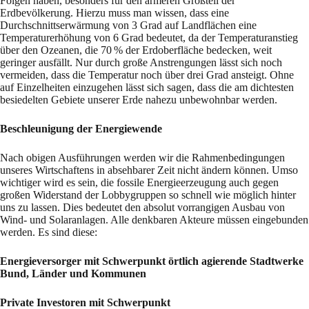
Folgen haben, besonders für den ärmeren Großteil der
Erdbevölkerung. Hierzu muss man wissen, dass eine
Durchschnittserwärmung von 3 Grad auf Landflächen eine
Temperaturerhöhung von 6 Grad bedeutet, da der Temperaturanstieg
über den Ozeanen, die 70 % der Erdoberfläche bedecken, weit
geringer ausfällt. Nur durch große Anstrengungen lässt sich noch
vermeiden, dass die Temperatur noch über drei Grad ansteigt. Ohne
auf Einzelheiten einzugehen lässt sich sagen, dass die am dichtesten
besiedelten Gebiete unserer Erde nahezu unbewohnbar werden.
Beschleunigung der Energiewende
Nach obigen Ausführungen werden wir die Rahmenbedingungen
unseres Wirtschaftens in absehbarer Zeit nicht ändern können. Umso
wichtiger wird es sein, die fossile Energieerzeugung auch gegen
großen Widerstand der Lobbygruppen so schnell wie möglich hinter
uns zu lassen. Dies bedeutet den absolut vorrangigen Ausbau von
Wind- und Solaranlagen. Alle denkbaren Akteure müssen eingebunden
werden. Es sind diese:
Energieversorger mit Schwerpunkt örtlich agierende Stadtwerke
Bund, Länder und Kommunen
Private Investoren mit Schwerpunkt