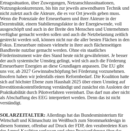
Ertragssituation, über Zuwegungen, Netzanschlusssituationen,
Nutzungskonkurrenzen, bis hin zur jeweils anwendbaren Technik und
nicht zuletzt auch die Akteure, die es vor Ort jeweils geben muss.
Wenn die Potenziale der Erneuerbaren und ihrer Akteure in der
Dezentralität, einem Stabilierungsfaktor in der Energiewende, voll
ausgeschöpft und auch in der Breite den Menschen und Unternehmen
verfügbar gemacht werden sollen und auch die Netzbelastung zeitlich
gestreckt werden soll, können nicht nur die aller besten Flächen in den
Fokus. Erneuerbare müssen vielmehr in ihrer auch flächenseitigen
Bandbreite nutzbar gemacht werden. Ohne ein staatliches
Förderinstrument wäre dies Stand heute nicht gewährleistet. Je besser
der auch systemische Umstieg gelingt, wird sich auch die Förderung
Erneuerbarer Energien an diese Grundlagen anpassen. Die EU gibt
uns vor, ab 2027 Gewinnabschöpfung bei Förderung vorzunehmen.
Insofern haben wir jedenfalls einen Reformbedarf. Die Koalition hatte
sich auf höchster Ebene zum Haushalt 2025 über einen Umstieg auf
Investitionskostenförderung verständigt und zunächst ein Ausloten der
Praktikabilität durch Pilotverfahren vereinbart. Das darf nun aber nicht
als Abschaffung des EEG interpretiert werden. Denn das ist nicht
verständigt.
SOLARZEITALTER:
Allerdings hat das Bundesministerium für
Wirtschaft und Klimaschutz im Weißbuch zum Strommarktdesign in
diesem Sommer, offenbar auf Druck der FDP, den verabredeten Kurs
der Ampel-Koalition verlassen und ohne Praxiserfahrung über das