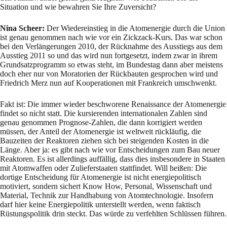
Situation und wie bewahren Sie Ihre Zuversicht?
Nina Scheer:
Der Wiedereinstieg in die Atomenergie durch die Union
ist genau genommen nach wie vor ein Zickzack-Kurs. Das war schon
bei den Verlängerungen 2010, der Rücknahme des Ausstiegs aus dem
Ausstieg 2011 so und das wird nun fortgesetzt, indem zwar in ihrem
Grundsatzprogramm so etwas steht, im Bundestag dann aber meistens
doch eher nur von Moratorien der Rückbauten gesprochen wird und
Friedrich Merz nun auf Kooperationen mit Frankreich umschwenkt.
Fakt ist: Die immer wieder beschworene Renaissance der Atomenergie
findet so nicht statt. Die kursierenden internationalen Zahlen sind
genau genommen Prognose-Zahlen, die dann korrigiert werden
müssen, der Anteil der Atomenergie ist weltweit rückläufig, die
Bauzeiten der Reaktoren ziehen sich bei steigenden Kosten in die
Länge. Aber ja: es gibt nach wie vor Entscheidungen zum Bau neuer
Reaktoren. Es ist allerdings auffällig, dass dies insbesondere in Staaten
mit Atomwaffen oder Zulieferstaaten stattfindet. Will heißen: Die
dortige Entscheidung für Atomenergie ist nicht energiepolitisch
motiviert, sondern sichert Know How, Personal, Wissenschaft und
Material, Technik zur Handhabung von Atomtechnologie. Insofern
darf hier keine Energiepolitik unterstellt werden, wenn faktisch
Rüstungspolitik drin steckt. Das würde zu verfehlten Schlüssen führen.