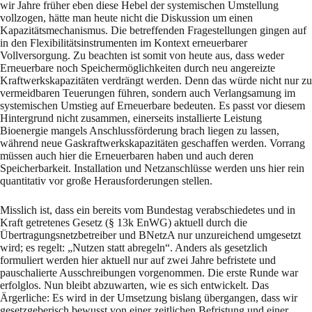
wir Jahre früher eben diese Hebel der systemischen Umstellung
vollzogen, hätte man heute nicht die Diskussion um einen
Kapazitätsmechanismus. Die betreffenden Fragestellungen gingen auf
in den Flexibilitätsinstrumenten im Kontext erneuerbarer
Vollversorgung. Zu beachten ist somit von heute aus, dass weder
Erneuerbare noch Speichermöglichkeiten durch neu angereizte
Kraftwerkskapazitäten verdrängt werden. Denn das würde nicht nur zu
vermeidbaren Teuerungen führen, sondern auch Verlangsamung im
systemischen Umstieg auf Erneuerbare bedeuten. Es passt vor diesem
Hintergrund nicht zusammen, einerseits installierte Leistung
Bioenergie mangels Anschlussförderung brach liegen zu lassen,
während neue Gaskraftwerkskapazitäten geschaffen werden. Vorrang
müssen auch hier die Erneuerbaren haben und auch deren
Speicherbarkeit. Installation und Netzanschlüsse werden uns hier rein
quantitativ vor große Herausforderungen stellen.
Misslich ist, dass ein bereits vom Bundestag verabschiedetes und in
Kraft getretenes Gesetz (§ 13k EnWG) aktuell durch die
Übertragungsnetzbetreiber und BNetzA nur unzureichend umgesetzt
wird; es regelt: „Nutzen statt abregeln“. Anders als gesetzlich
formuliert werden hier aktuell nur auf zwei Jahre befristete und
pauschalierte Ausschreibungen vorgenommen. Die erste Runde war
erfolglos. Nun bleibt abzuwarten, wie es sich entwickelt. Das
Ärgerliche: Es wird in der Umsetzung bislang übergangen, dass wir
gesetzgeberisch bewusst von einer zeitlichen Befristung und einer