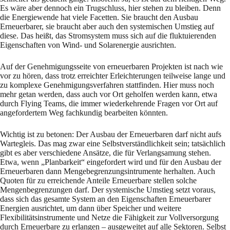
Es wäre aber dennoch ein Trugschluss, hier stehen zu bleiben. Denn
die Energiewende hat viele Facetten. Sie braucht den Ausbau
Erneuerbarer, sie braucht aber auch den systemischen Umstieg auf
diese. Das heißt, das Stromsystem muss sich auf die fluktuierenden
Eigenschaften von Wind- und Solarenergie ausrichten.
Auf der Genehmigungsseite von erneuerbaren Projekten ist nach wie
vor zu hören, dass trotz erreichter Erleichterungen teilweise lange und
zu komplexe Genehmigungsverfahren stattfinden. Hier muss noch
mehr getan werden, dass auch vor Ort geholfen werden kann, etwa
durch Flying Teams, die immer wiederkehrende Fragen vor Ort auf
angefordertem Weg fachkundig bearbeiten könnten.
Wichtig ist zu betonen: Der Ausbau der Erneuerbaren darf nicht aufs
Wartegleis. Das mag zwar eine Selbstverständlichkeit sein; tatsächlich
gibt es aber verschiedene Ansätze, die für Verlangsamung stehen.
Etwa, wenn „Planbarkeit“ eingefordert wird und für den Ausbau der
Erneuerbaren dann Mengebegrenzungsintrumente herhalten. Auch
Quoten für zu erreichende Anteile Erneuerbare stellen solche
Mengenbegrenzungen darf. Der systemische Umstieg setzt voraus,
dass sich das gesamte System an den Eigenschaften Erneuerbarer
Energien ausrichtet, um dann über Speicher und weitere
Flexibilitätsinstrumente und Netze die Fähigkeit zur Vollversorgung
durch Erneuerbare zu erlangen – ausgeweitet auf alle Sektoren. Selbst