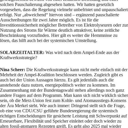
solchen Pauschalierung abgesehen hatten. Wir hatten gesetzlich
vorgesehen, dass die Regelung vielmehr unbefristet und unpauschaliert
erfolgt. Nur „abweichend“ hiervon sind – ergänzend pauschalierte
Ausschreibungen für zwei Jahre möglich. Es ist für die
Investitionssicherheit möglicher Betreiber von Elektrolyseuren oder zur
Nutzung des Stroms für Wärme deutlich attraktiver, keine zeitliche
Beschränkung vorzufinden. Hier gilt es weiter die Hemmnisse zu
lösen, das hilft auch bei der systemischen Umstellung.
SOLARZEITALTER:
Was wird nach dem Ampel-Ende aus der
Kraftwerksstrategie?
Nina Scheer:
Die Kraftwerksstrategie kann nicht mehr einfach mit der
Mehrheit der Ampel-Koalition beschlossen werden. Zugleich gibt es
auch bei der Union Aussagen hierzu. Es gilt jedenfalls auch die
anstehende dazu nutzen, energiepolitisch weiter zu kommen. Im
Zusammenhang mit der Bundestagswahl stehen allerdings noch ganz
andere Fragen auf dem Programm. Man kann sich nicht wirklich sicher
sein, ob die Merz-Union fest zum Kohle- und Atomausstiegs-Konsens
der Ära Merkel steht. Wie auch immer: Dringend stellt sich die Frage,
ob eine von CDU/CSU geführte Bundesregierung die systemisch
richtigen Entscheidungen für gesicherte Leistung mit Schwerpunkt auf
Erneuerbare, Flexibilität und Speicher einleitet oder doch wieder zu
alten fossil-atomaren Rezepten greift. Es geht also 2025 mal wieder