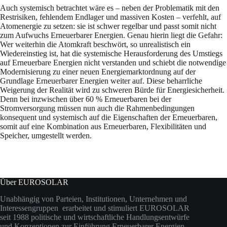
Auch systemisch betrachtet wäre es – neben der Problematik mit den
Restrisiken, fehlendem Endlager und massiven Kosten – verfehlt, auf
Atomenergie zu setzen: sie ist schwer regelbar und passt somit nicht
zum Aufwuchs Erneuerbarer Energien. Genau hierin liegt die Gefahr:
Wer weiterhin die Atomkraft beschwört, so unrealistisch ein
Wiedereinstieg ist, hat die systemische Herausforderung des Umstiegs
auf Erneuerbare Energien nicht verstanden und schiebt die notwendige
Modernisierung zu einer neuen Energiemarktordnung auf der
Grundlage Erneuerbarer Energien weiter auf. Diese beharrliche
Weigerung der Realität wird zu schweren Bürde für Energiesicherheit.
Denn bei inzwischen über 60 % Erneuerbaren bei der
Stromversorgung müssen nun auch die Rahmenbedingungen
konsequent und systemisch auf die Eigenschaften der Erneuerbaren,
somit auf eine Kombination aus Erneuerbaren, Flexibilitäten und
Speicher, umgestellt werden.
Über EUROSOLAR
Unabhängig von Parteien, Institutionen, Unternehmen und
Interessengruppen erarbeitet und stimuliert EUROSOLAR
seit 1988 politische und wirtschaftliche Handlungsentwürfe
und Konzeptionen zur Einführung Erneuerbarer Energien.