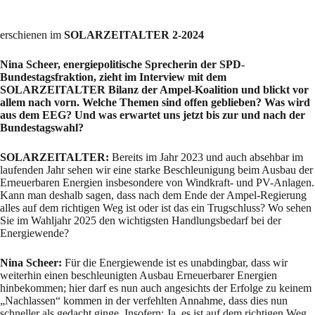
erschienen im
SOLARZEITALTER 2-2024
Nina Scheer, energiepolitische Sprecherin der SPD-
Bundestagsfraktion, zieht im Interview mit dem
SOLARZEITALTER Bilanz der Ampel-Koalition und blickt vor
allem nach vorn. Welche Themen sind offen geblieben? Was wird
aus dem EEG? Und was erwartet uns jetzt bis zur und nach der
Bundestagswahl?
SOLARZEITALTER:
Bereits im Jahr 2023 und auch absehbar im
laufenden Jahr sehen wir eine starke Beschleunigung beim Ausbau der
Erneuerbaren Energien insbesondere von Windkraft- und PV-Anlagen.
Kann man deshalb sagen, dass nach dem Ende der Ampel-Regierung
alles auf dem richtigen Weg ist oder ist das ein Trugschluss? Wo sehen
Sie im Wahljahr 2025 den wichtigsten Handlungsbedarf bei der
Energiewende?
Nina Scheer:
Für die Energiewende ist es unabdingbar, dass wir
weiterhin einen beschleunigten Ausbau Erneuerbarer Energien
hinbekommen; hier darf es nun auch angesichts der Erfolge zu keinem
„Nachlassen“ kommen in der verfehlten Annahme, dass dies nun
schneller als gedacht ginge. Insofern: Ja, es ist auf dem richtigen Weg.