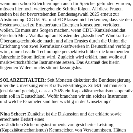
wenn nun schon Erleichterungen auch für Speicher gefunden wurden,
müssen hier noch weitergehende Schritte folgen. All diese Fragen
stehen bei der bevorstehenden Bundestagswahl 2025 erneut zur
Abstimmung. CDU/CSU und FDP lassen nicht erkennen, dass sie den
Systemwechsel zu Erneuerbaren Energien konsequent verfolgen
wollen. Es muss uns Sorgen machen, wenn CDU-Kanzlerkandidat
Friedrich Merz Wahlkampf auf Kosten der „hässlichen“ Windkraft als
Übergangstechnologie macht und allen Ernstes durch die Union die
Errichtung von zwei Kernfusionskraftwerken in Deutschland verfolgt
wird, ohne dass die Technologie perspektivisch über die kommenden
Jahrzehnte Strom liefern wird. Zugleich wird erklärt, man wolle auf
marktwirtschaftliche Instrumente setzen. Das Ausmaß des hierin
liegenden Widerspruchs stimmt fassungslos.
SOLARZEITALTER:
Seit Monaten diskutiert die Bundesregierung
über die Umsetzung einer Kraftwerksstrategie. Zuletzt hat man sich
jetzt darauf geeinigt, dass ab 2028 ein Kapazitätsmechanismus operativ
sein soll in Deutschland. Wofür brauchen wir ein solches Instrument
und welche Parameter sind hier wichtig in der Umsetzung?
Nina Scheer:
Zunächst ist die Diskussion und der erklärte sowie
errechnete Bedarf eines
zusätzlichen Sicherungsinstruments von gesicherter Leistung
(Kapazitätsmechanismus) Kennzeichen von Versäumnissen. Hätten