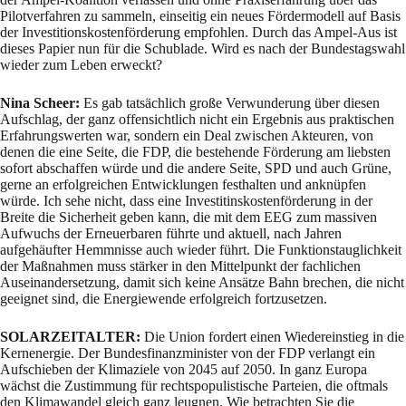
Pilotverfahren zu sammeln, einseitig ein neues Fördermodell auf Basis
der Investitionskostenförderung empfohlen. Durch das Ampel-Aus ist
dieses Papier nun für die Schublade. Wird es nach der Bundestagswahl
wieder zum Leben erweckt?
Nina Scheer:
Es gab tatsächlich große Verwunderung über diesen
Aufschlag, der ganz offensichtlich nicht ein Ergebnis aus praktischen
Erfahrungswerten war, sondern ein Deal zwischen Akteuren, von
denen die eine Seite, die FDP, die bestehende Förderung am liebsten
sofort abschaffen würde und die andere Seite, SPD und auch Grüne,
gerne an erfolgreichen Entwicklungen festhalten und anknüpfen
würde. Ich sehe nicht, dass eine Investitinskostenförderung in der
Breite die Sicherheit geben kann, die mit dem EEG zum massiven
Aufwuchs der Erneuerbaren führte und aktuell, nach Jahren
aufgehäufter Hemmnisse auch wieder führt. Die Funktionstauglichkeit
der Maßnahmen muss stärker in den Mittelpunkt der fachlichen
Auseinandersetzung, damit sich keine Ansätze Bahn brechen, die nicht
geeignet sind, die Energiewende erfolgreich fortzusetzen.
SOLARZEITALTER:
Die Union fordert einen Wiedereinstieg in die
Kernenergie. Der Bundesfinanzminister von der FDP verlangt ein
Aufschieben der Klimaziele von 2045 auf 2050. In ganz Europa
wächst die Zustimmung für rechtspopulistische Parteien, die oftmals
den Klimawandel gleich ganz leugnen. Wie betrachten Sie die