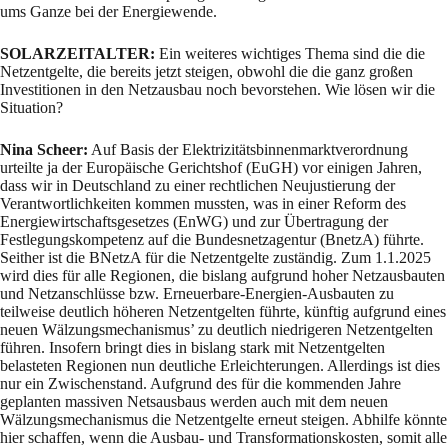
ums Ganze bei der Energiewende.
SOLARZEITALTER:
Ein weiteres wichtiges Thema sind die die
Netzentgelte, die bereits jetzt steigen, obwohl die die ganz großen
Investitionen in den Netzausbau noch bevorstehen. Wie lösen wir die
Situation?
Nina Scheer:
Auf Basis der Elektrizitätsbinnenmarktverordnung
urteilte ja der Europäische Gerichtshof (EuGH) vor einigen Jahren,
dass wir in Deutschland zu einer rechtlichen Neujustierung der
Verantwortlichkeiten kommen mussten, was in einer Reform des
Energiewirtschaftsgesetzes (EnWG) und zur Übertragung der
Festlegungskompetenz auf die Bundesnetzagentur (BnetzA) führte.
Seither ist die BNetzA für die Netzentgelte zuständig. Zum 1.1.2025
wird dies für alle Regionen, die bislang aufgrund hoher Netzausbauten
und Netzanschlüsse bzw. Erneuerbare-Energien-Ausbauten zu
teilweise deutlich höheren Netzentgelten führte, künftig aufgrund eines
neuen Wälzungsmechanismus’ zu deutlich niedrigeren Netzentgelten
führen. Insofern bringt dies in bislang stark mit Netzentgelten
belasteten Regionen nun deutliche Erleichterungen. Allerdings ist dies
nur ein Zwischenstand. Aufgrund des für die kommenden Jahre
geplanten massiven Netsausbaus werden auch mit dem neuen
Wälzungsmechanismus die Netzentgelte erneut steigen. Abhilfe könnte
hier schaffen, wenn die Ausbau- und Transformationskosten, somit alle