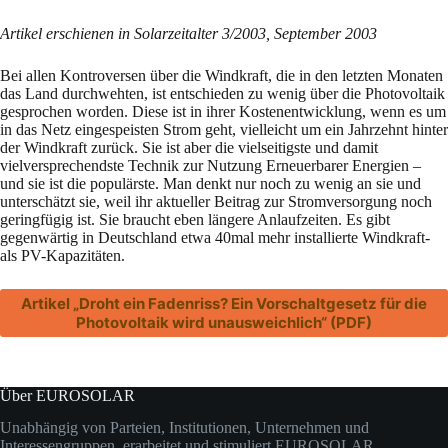
Artikel erschienen in Solarzeitalter 3/2003, September 2003
Bei allen Kontroversen über die Windkraft, die in den letzten Monaten
das Land durchwehten, ist entschieden zu wenig über die Photovoltaik
gesprochen worden. Diese ist in ihrer Kostenentwicklung, wenn es um
in das Netz eingespeisten Strom geht, vielleicht um ein Jahrzehnt hinter
der Windkraft zurück. Sie ist aber die vielseitigste und damit
vielversprechendste Technik zur Nutzung Erneuerbarer Energien –
und sie ist die populärste. Man denkt nur noch zu wenig an sie und
unterschätzt sie, weil ihr aktueller Beitrag zur Stromversorgung noch
geringfügig ist. Sie braucht eben längere Anlaufzeiten. Es gibt
gegenwärtig in Deutschland etwa 40mal mehr installierte Windkraft-
als PV-Kapazitäten.
Artikel „Droht ein Fadenriss? Ein Vorschaltgesetz für die
Photovoltaik wird unausweichlich“ (PDF)
Über EUROSOLAR
Unabhängig von Parteien, Institutionen, Unternehmen und
Interessengruppen erarbeitet und stimuliert EUROSOLAR