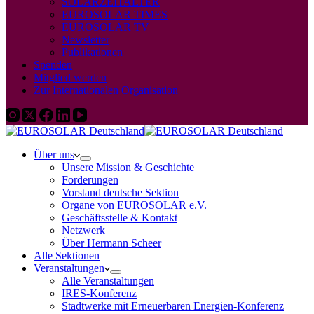
SOLARZEITALTER
EUROSOLAR TIMES
EUROSOLAR TV
Newsletter
Publikationen
Spenden
Mitglied werden
Zur Internationalen Organisation
Über uns
Unsere Mission & Geschichte
Forderungen
Vorstand deutsche Sektion
Organe von EUROSOLAR e.V.
Geschäftsstelle & Kontakt
Netzwerk
Über Hermann Scheer
Alle Sektionen
Veranstaltungen
Alle Veranstaltungen
IRES-Konferenz
Stadtwerke mit Erneuerbaren Energien-Konferenz