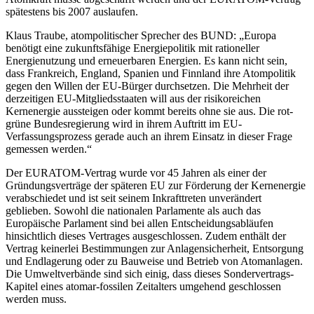
spätestens bis 2007 auslaufen.
Klaus Traube, atompolitischer Sprecher des BUND: „Europa
benötigt eine zukunftsfähige Energiepolitik mit rationeller
Energienutzung und erneuerbaren Energien. Es kann nicht sein,
dass Frankreich, England, Spanien und Finnland ihre Atompolitik
gegen den Willen der EU-Bürger durchsetzen. Die Mehrheit der
derzeitigen EU-Mitgliedsstaaten will aus der risikoreichen
Kernenergie aussteigen oder kommt bereits ohne sie aus. Die rot-
grüne Bundesregierung wird in ihrem Auftritt im EU-
Verfassungsprozess gerade auch an ihrem Einsatz in dieser Frage
gemessen werden.“
Der EURATOM-Vertrag wurde vor 45 Jahren als einer der
Gründungsverträge der späteren EU zur Förderung der Kernenergie
verabschiedet und ist seit seinem Inkrafttreten unverändert
geblieben. Sowohl die nationalen Parlamente als auch das
Europäische Parlament sind bei allen Entscheidungsabläufen
hinsichtlich dieses Vertrages ausgeschlossen. Zudem enthält der
Vertrag keinerlei Bestimmungen zur Anlagensicherheit, Entsorgung
und Endlagerung oder zu Bauweise und Betrieb von Atomanlagen.
Die Umweltverbände sind sich einig, dass dieses Sondervertrags-
Kapitel eines atomar-fossilen Zeitalters umgehend geschlossen
werden muss.