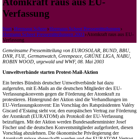
Atomkraft raus aus EU-
Verfassung
Start
Hermann Scheer
Hermann Scheer Pressemitteilungen
Hermann Scheer Pressemitteilungen 2003
Atomkraft raus aus EU-
Verfassung
Gemeinsame Pressemitteilung von EUROSOLAR, BUND, BBU,
DNR, FUE, Germanwatch, Greenpeace, GRÜNE LIGA, NABU,
ROBIN WOOD, urgewald und WWF, 08. Mai 2003
Umweltverbände starten Protest-Mail-Aktion
Ein breites Bündnis deutscher Umweltverbände hat dazu
aufgerufen, mit E-Mails an die deutschen Mitglieder des EU-
Verfassungskonvents gegen die Förderung der Atomkraft zu
protestieren. Hintergrund der Aktion sind die Verhandlungen im
EU-Verfassungskonvent: Ein Vorschlag des Ratspräsidenten Valéry
Giscard d’Estaing sieht vor, den europäischen Vertrag zur Förderung
der Atomkraft (EURATOM) als Protokoll der EU-Verfassung
beizufügen. Mit der Aktion werden Bundesaußenminister Josef
Fischer und die deutschen Konventsmitglieder aufgefordert, diesen
Vorschlag abzulehnen. Die ökonomische Privilegierung der
Atomkraft müsse abgeschafft werden und der EURATOM-Vertrag