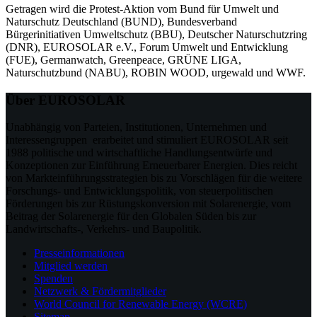
Getragen wird die Protest-Aktion vom Bund für Umwelt und
Naturschutz Deutschland (BUND), Bundesverband
Bürgerinitiativen Umweltschutz (BBU), Deutscher Naturschutzring
(DNR), EUROSOLAR e.V., Forum Umwelt und Entwicklung
(FUE), Germanwatch, Greenpeace, GRÜNE LIGA,
Naturschutzbund (NABU), ROBIN WOOD, urgewald und WWF.
Über EUROSOLAR
Unabhängig von Parteien, Institutionen, Unternehmen und
Interessengruppen erarbeitet und stimuliert EUROSOLAR seit
1988 politische und wirtschaftliche Handlungsentwürfe und
Konzeptionen zur Einführung Erneuerbarer Energien. Dies reicht
von Markteinführungsstrategien bis zu Vorschlägen für die weitere
Forschungs- und Entwicklungspolitik, von steuerpolitischen
Förderungen bis zur Rüstungskonversion mit Solarenergie, vom
Beitrag der Solarenergie für den Globalen Süden bis zur
Landwirtschafts-, Verkehrs- und Baupolitik.
Presseinformationen
Mitglied werden
Spenden
Netzwerk & Fördermitglieder
World Council for Renewable Energy (WCRE)
Sitemap