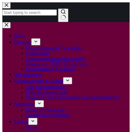
Zum
Inhalt
springen
Keine
Ergebnisse
Home
Über uns
Unsere Mission & Geschichte
Forderungen
Vorstand der deutschen Sektion
Organe von EUROSOLAR e.V.
Geschäftsstelle & Kontakt
Alle Sektionen
Veranstaltungen & Tickets
Alle Veranstaltungen
IRES-Konferenz 2022
Stadtwerke mit Erneuerbaren Energien-Konferenz
Solarpreise
Deutscher Solarpreis
Europäischer Solarpreis
Medien
Presse