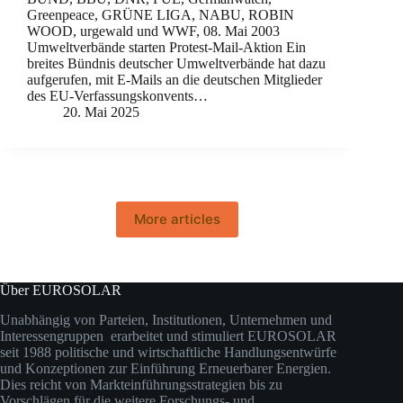
Greenpeace, GRÜNE LIGA, NABU, ROBIN
WOOD, urgewald und WWF, 08. Mai 2003
Umweltverbände starten Protest-Mail-Aktion Ein
breites Bündnis deutscher Umweltverbände hat dazu
aufgerufen, mit E-Mails an die deutschen Mitglieder
des EU-Verfassungskonvents…
20. Mai 2025
More articles
Über EUROSOLAR
Unabhängig von Parteien, Institutionen, Unternehmen und
Interessengruppen erarbeitet und stimuliert EUROSOLAR
seit 1988 politische und wirtschaftliche Handlungsentwürfe
und Konzeptionen zur Einführung Erneuerbarer Energien.
Dies reicht von Markteinführungsstrategien bis zu
Vorschlägen für die weitere Forschungs- und