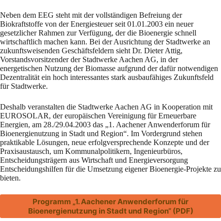
Neben dem EEG steht mit der vollständigen Befreiung der
Biokraftstoffe von der Energiesteuer seit 01.01.2003 ein neuer
gesetzlicher Rahmen zur Verfügung, der die Bioenergie schnell
wirtschaftlich machen kann. Bei der Ausrichtung der Stadtwerke an
zukunftsweisenden Geschäftsfeldern sieht Dr. Dieter Attig,
Vorstandsvorsitzender der Stadtwerke Aachen AG, in der
energetischen Nutzung der Biomasse aufgrund der dafür notwendigen
Dezentralität ein hoch interessantes stark ausbaufähiges Zukunftsfeld
für Stadtwerke.
Deshalb veranstalten die Stadtwerke Aachen AG in Kooperation mit
EUROSOLAR, der europäischen Vereinigung für Erneuerbare
Energien, am 28./29.04.2003 das „1. Aachener Anwenderforum für
Bioenergienutzung in Stadt und Region“. Im Vordergrund stehen
praktikable Lösungen, neue erfolgversprechende Konzepte und der
Praxisaustausch, um Kommunalpolitikern, Ingenieurbüros,
Entscheidungsträgern aus Wirtschaft und Energieversorgung
Entscheidungshilfen für die Umsetzung eigener Bioenergie-Projekte zu
bieten.
Programm „1. Aachener Anwenderforum für
Bioenergienutzung in Stadt und Region“ (PDF)