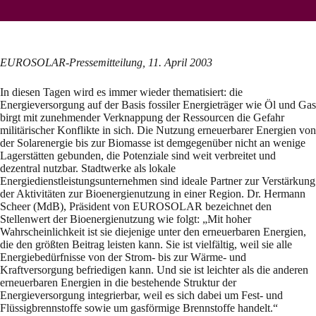
EUROSOLAR-Pressemitteilung, 11. April 2003
In diesen Tagen wird es immer wieder thematisiert: die
Energieversorgung auf der Basis fossiler Energieträger wie Öl und Gas
birgt mit zunehmender Verknappung der Ressourcen die Gefahr
militärischer Konflikte in sich. Die Nutzung erneuerbarer Energien von
der Solarenergie bis zur Biomasse ist demgegenüber nicht an wenige
Lagerstätten gebunden, die Potenziale sind weit verbreitet und
dezentral nutzbar. Stadtwerke als lokale
Energiedienstleistungsunternehmen sind ideale Partner zur Verstärkung
der Aktivitäten zur Bioenergienutzung in einer Region. Dr. Hermann
Scheer (MdB), Präsident von EUROSOLAR bezeichnet den
Stellenwert der Bioenergienutzung wie folgt: „Mit hoher
Wahrscheinlichkeit ist sie diejenige unter den erneuerbaren Energien,
die den größten Beitrag leisten kann. Sie ist vielfältig, weil sie alle
Energiebedürfnisse von der Strom- bis zur Wärme- und
Kraftversorgung befriedigen kann. Und sie ist leichter als die anderen
erneuerbaren Energien in die bestehende Struktur der
Energieversorgung integrierbar, weil es sich dabei um Fest- und
Flüssigbrennstoffe sowie um gasförmige Brennstoffe handelt.“