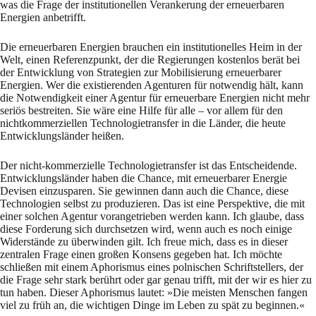
was die Frage der institutionellen Verankerung der erneuerbaren
Energien anbetrifft.
Die erneuerbaren Energien brauchen ein institutionelles Heim in der
Welt, einen Referenzpunkt, der die Regierungen kostenlos berät bei
der Entwicklung von Strategien zur Mobilisierung erneuerbarer
Energien. Wer die existierenden Agenturen für notwendig hält, kann
die Notwendigkeit einer Agentur für erneuerbare Energien nicht mehr
seriös bestreiten. Sie wäre eine Hilfe für alle – vor allem für den
nichtkommerziellen Technologietransfer in die Länder, die heute
Entwicklungsländer heißen.
Der nicht-kommerzielle Technologietransfer ist das Entscheidende.
Entwicklungsländer haben die Chance, mit erneuerbarer Energie
Devisen einzusparen. Sie gewinnen dann auch die Chance, diese
Technologien selbst zu produzieren. Das ist eine Perspektive, die mit
einer solchen Agentur vorangetrieben werden kann. Ich glaube, dass
diese Forderung sich durchsetzen wird, wenn auch es noch einige
Widerstände zu überwinden gilt. Ich freue mich, dass es in dieser
zentralen Frage einen großen Konsens gegeben hat. Ich möchte
schließen mit einem Aphorismus eines polnischen Schriftstellers, der
die Frage sehr stark berührt oder gar genau trifft, mit der wir es hier zu
tun haben. Dieser Aphorismus lautet: »Die meisten Menschen fangen
viel zu früh an, die wichtigen Dinge im Leben zu spät zu beginnen.«