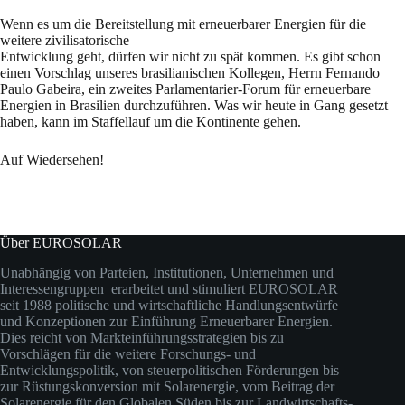
Wenn es um die Bereitstellung mit erneuerbarer Energien für die
weitere zivilisatorische
Entwicklung geht, dürfen wir nicht zu spät kommen. Es gibt schon
einen Vorschlag unseres brasilianischen Kollegen, Herrn Fernando
Paulo Gabeira, ein zweites Parlamentarier-Forum für erneuerbare
Energien in Brasilien durchzuführen. Was wir heute in Gang gesetzt
haben, kann im Staffellauf um die Kontinente gehen.
Auf Wiedersehen!
Über EUROSOLAR
Unabhängig von Parteien, Institutionen, Unternehmen und
Interessengruppen erarbeitet und stimuliert EUROSOLAR
seit 1988 politische und wirtschaftliche Handlungsentwürfe
und Konzeptionen zur Einführung Erneuerbarer Energien.
Dies reicht von Markteinführungsstrategien bis zu
Vorschlägen für die weitere Forschungs- und
Entwicklungspolitik, von steuerpolitischen Förderungen bis
zur Rüstungskonversion mit Solarenergie, vom Beitrag der
Solarenergie für den Globalen Süden bis zur Landwirtschafts-,