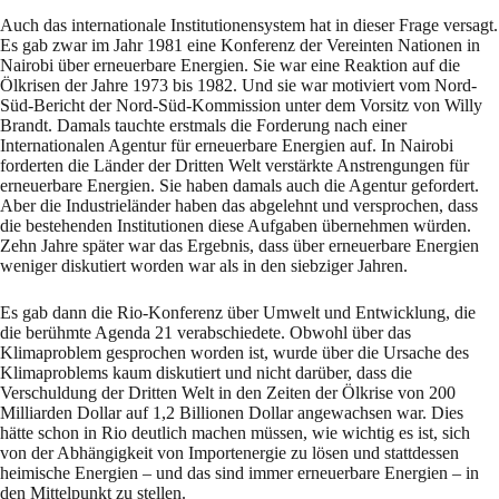
Auch das internationale Institutionensystem hat in dieser Frage versagt.
Es gab zwar im Jahr 1981 eine Konferenz der Vereinten Nationen in
Nairobi über erneuerbare Energien. Sie war eine Reaktion auf die
Ölkrisen der Jahre 1973 bis 1982. Und sie war motiviert vom Nord-
Süd-Bericht der Nord-Süd-Kommission unter dem Vorsitz von Willy
Brandt. Damals tauchte erstmals die Forderung nach einer
Internationalen Agentur für erneuerbare Energien auf. In Nairobi
forderten die Länder der Dritten Welt verstärkte Anstrengungen für
erneuerbare Energien. Sie haben damals auch die Agentur gefordert.
Aber die Industrieländer haben das abgelehnt und versprochen, dass
die bestehenden Institutionen diese Aufgaben übernehmen würden.
Zehn Jahre später war das Ergebnis, dass über erneuerbare Energien
weniger diskutiert worden war als in den siebziger Jahren.
Es gab dann die Rio-Konferenz über Umwelt und Entwicklung, die
die berühmte Agenda 21 verabschiedete. Obwohl über das
Klimaproblem gesprochen worden ist, wurde über die Ursache des
Klimaproblems kaum diskutiert und nicht darüber, dass die
Verschuldung der Dritten Welt in den Zeiten der Ölkrise von 200
Milliarden Dollar auf 1,2 Billionen Dollar angewachsen war. Dies
hätte schon in Rio deutlich machen müssen, wie wichtig es ist, sich
von der Abhängigkeit von Importenergie zu lösen und stattdessen
heimische Energien – und das sind immer erneuerbare Energien – in
den Mittelpunkt zu stellen.