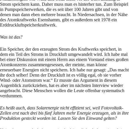
Strom speichern kann. Daher muss man es hinterher tun. Zum Beispiel
in Pumpspeicherwerken, die es seit über 100 Jahren gibt und von
denen man dann eben mehrere braucht. In Niedersachsen, in der Nähe
des Atomkraftwerks Esenshamm, gibt es außerdem seit 1978 ein
Erddruckluftspeicherkraftwerk.
Was ist das?
Ein Speicher, der den erzeugten Strom des Kraftwerks speichert, in
dem ein Teil des Stroms in Druckluft umgewandelt wird. Ich habe mal
bei einer Diskussion mit einem Herrn aus einem Vorstand eines großen
Atomkonzerns zusammengesessen, der meinte, man könne
erneuerbare Energien nicht speichern. Ich habe nur gesagt: „Das macht
ihr doch selber! Denn der Druckluft ist es völlig egal, ob sie vorher
Wind- oder Atomstrom war.“ Er musste das Argument in diesem
Augenblick zurückziehen, hat es aber im nächsten Interview wieder
angebracht. Diese Menschen wollen die Leute offenbar systematisch
verdummen.
Es heißt auch, dass Solarenergie nicht effizient sei, weil Fotovoltaik-
Zellen erst nach drei bis fünf Jahren mehr Energie erzeugen, als in ihre
Produktion gesteckt worden ist. Lassen Sie den Einwand gelten?