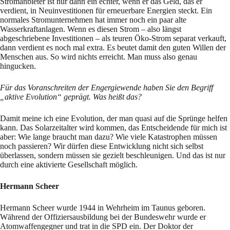
Stromanbieter ist nur dann ein echter, wenn er das Geld, das er
verdient, in Neuinvestitionen für erneuerbare Energien steckt. Ein
normales Stromunternehmen hat immer noch ein paar alte
Wasserkraftanlagen. Wenn es diesen Strom – also längst
abgeschriebene Investitionen – als teuren Öko-Strom separat verkauft,
dann verdient es noch mal extra. Es beutet damit den guten Willen der
Menschen aus. So wird nichts erreicht. Man muss also genau
hingucken.
Für das Voranschreiten der Engergiewende haben Sie den Begriff
„aktive Evolution“ geprägt. Was heißt das?
Damit meine ich eine Evolution, der man quasi auf die Sprünge helfen
kann. Das Solarzeitalter wird kommen, das Entscheidende für mich ist
aber: Wie lange braucht man dazu? Wie viele Katastrophen müssen
noch passieren? Wir dürfen diese Entwicklung nicht sich selbst
überlassen, sondern müssen sie gezielt beschleunigen. Und das ist nur
durch eine aktivierte Gesellschaft möglich.
Hermann Scheer
Hermann Scheer wurde 1944 in Wehrheim im Taunus geboren.
Während der Offiziersausbildung bei der Bundeswehr wurde er
Atomwaffengegner und trat in die SPD ein. Der Doktor der