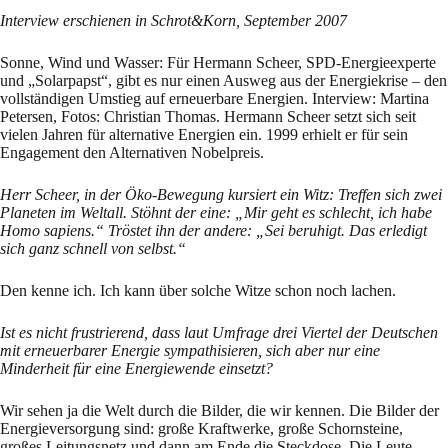
Interview erschienen in Schrot&Korn, September 2007
Sonne, Wind und Wasser: Für Hermann Scheer, SPD-Energieexperte
und „Solarpapst“, gibt es nur einen Ausweg aus der Energiekrise – den
vollständigen Umstieg auf erneuerbare Energien. Interview: Martina
Petersen, Fotos: Christian Thomas. Hermann Scheer setzt sich seit
vielen Jahren für alternative Energien ein. 1999 erhielt er für sein
Engagement den Alternativen Nobelpreis.
Herr Scheer, in der Öko-Bewegung kursiert ein Witz: Treffen sich zwei
Planeten im Weltall. Stöhnt der eine: „Mir geht es schlecht, ich habe
Homo sapiens.“ Tröstet ihn der andere: „Sei beruhigt. Das erledigt
sich ganz schnell von selbst.“
Den kenne ich. Ich kann über solche Witze schon noch lachen.
Ist es nicht frustrierend, dass laut Umfrage drei Viertel der Deutschen
mit erneuerbarer Energie sympathisieren, sich aber nur eine
Minderheit für eine Energiewende einsetzt?
Wir sehen ja die Welt durch die Bilder, die wir kennen. Die Bilder der
Energieversorgung sind: große Kraftwerke, große Schornsteine,
großes Leitungsnetz und dann am Ende die Steckdose. Die Leute