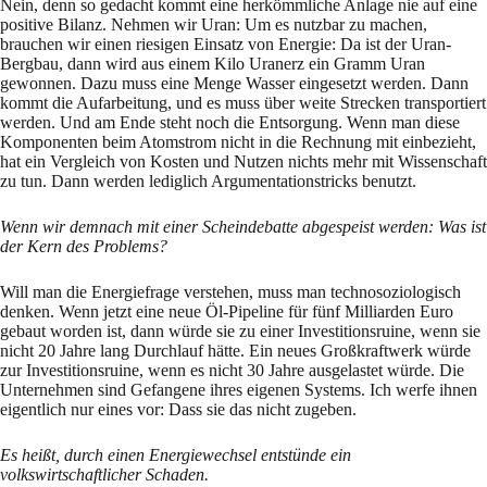
Nein, denn so gedacht kommt eine herkömmliche Anlage nie auf eine
positive Bilanz. Nehmen wir Uran: Um es nutzbar zu machen,
brauchen wir einen riesigen Einsatz von Energie: Da ist der Uran-
Bergbau, dann wird aus einem Kilo Uranerz ein Gramm Uran
gewonnen. Dazu muss eine Menge Wasser eingesetzt werden. Dann
kommt die Aufarbeitung, und es muss über weite Strecken transportiert
werden. Und am Ende steht noch die Entsorgung. Wenn man diese
Komponenten beim Atomstrom nicht in die Rechnung mit einbezieht,
hat ein Vergleich von Kosten und Nutzen nichts mehr mit Wissenschaft
zu tun. Dann werden lediglich Argumentationstricks benutzt.
Wenn wir demnach mit einer Scheindebatte abgespeist werden: Was ist
der Kern des Problems?
Will man die Energiefrage verstehen, muss man technosoziologisch
denken. Wenn jetzt eine neue Öl-Pipeline für fünf Milliarden Euro
gebaut worden ist, dann würde sie zu einer Investitionsruine, wenn sie
nicht 20 Jahre lang Durchlauf hätte. Ein neues Großkraftwerk würde
zur Investitionsruine, wenn es nicht 30 Jahre ausgelastet würde. Die
Unternehmen sind Gefangene ihres eigenen Systems. Ich werfe ihnen
eigentlich nur eines vor: Dass sie das nicht zugeben.
Es heißt, durch einen Energiewechsel entstünde ein
volkswirtschaftlicher Schaden.