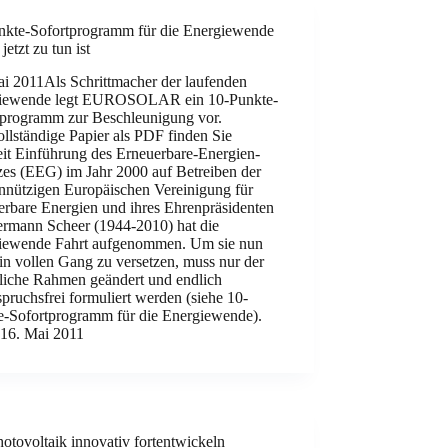
nkte-Sofortprogramm für die Energiewende
jetzt zu tun ist
ai 2011Als Schrittmacher der laufenden
iewende legt EUROSOLAR ein 10-Punkte-
tprogramm zur Beschleunigung vor.
llständige Papier als PDF finden Sie
eit Einführung des Erneuerbare-Energien-
zes (EEG) im Jahr 2000 auf Betreiben der
nnützigen Europäischen Vereinigung für
erbare Energien und ihres Ehrenpräsidenten
ermann Scheer (1944-2010) hat die
iewende Fahrt aufgenommen. Um sie nun
in vollen Gang zu versetzen, muss nur der
zliche Rahmen geändert und endlich
pruchsfrei formuliert werden (siehe 10-
e-Sofortprogramm für die Energiewende).
16. Mai 2011
otovoltaik innovativ fortentwickeln