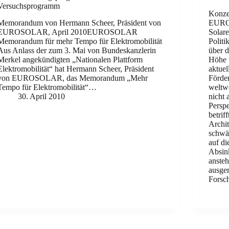
Versuchsprogramm
Konze
Memorandum von Hermann Scheer, Präsident von
EUROS
EUROSOLAR, April 2010EUROSOLAR
Solare
Memorandum für mehr Tempo für Elektromobilität
Politi
Aus Anlass der zum 3. Mai von Bundeskanzlerin
über d
Merkel angekündigten „Nationalen Plattform
Höhe 
Elektromobilität“ hat Hermann Scheer, Präsident
aktuel
von EUROSOLAR, das Memorandum „Mehr
Förder
Tempo für Elektromobilität“…
weltw
30. April 2010
nicht 
Perspe
betrif
Archi
schwäc
auf di
Absin
ansteh
ausger
Forsch