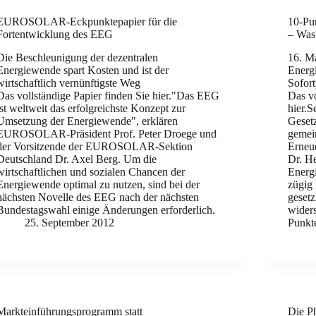
EUROSOLAR-Eckpunktepapier für die
10-Pu
Fortentwicklung des EEG
– Was 
Die Beschleunigung der dezentralen
16. M
Energiewende spart Kosten und ist der
Energ
wirtschaftlich vernünftigste Weg
Sofor
Das vollständige Papier finden Sie hier."Das EEG
Das vo
ist weltweit das erfolgreichste Konzept zur
hier.S
Umsetzung der Energiewende", erklären
Geset
EUROSOLAR-Präsident Prof. Peter Droege und
gemei
der Vorsitzende der EUROSOLAR-Sektion
Erneu
Deutschland Dr. Axel Berg. Um die
Dr. H
wirtschaftlichen und sozialen Chancen der
Energ
Energiewende optimal zu nutzen, sind bei der
zügig 
nächsten Novelle des EEG nach der nächsten
geset
Bundestagswahl einige Änderungen erforderlich.
widers
25. September 2012
Punkt
Markteinführungsprogramm statt
Die Ph