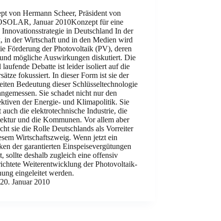
pt von Hermann Scheer, Präsident von
OLAR, Januar 2010Konzept für eine
 Innovationsstrategie in Deutschland In der
k, in der Wirtschaft und in den Medien wird
ie Förderung der Photovoltaik (PV), deren
und mögliche Auswirkungen diskutiert. Die
l laufende Debatte ist leider isoliert auf die
sätze fokussiert. In dieser Form ist sie der
eiten Bedeutung dieser Schlüsseltechnologie
angemessen. Sie schadet nicht nur den
ktiven der Energie- und Klimapolitik. Sie
ft auch die elektrotechnische Industrie, die
tektur und die Kommunen. Vor allem aber
ht sie die Rolle Deutschlands als Vorreiter
esem Wirtschaftszweig. Wenn jetzt ein
ken der garantierten Einspeisevergütungen
t, sollte deshalb zugleich eine offensiv
ichtete Weiterentwicklung der Photovoltaik-
ung eingeleitet werden.
20. Januar 2010