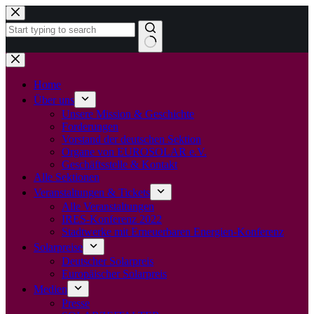
Zum
Inhalt
springen
Keine
Ergebnisse
Home
Über uns
Unsere Mission & Geschichte
Forderungen
Vorstand der deutschen Sektion
Organe von EUROSOLAR e.V.
Geschäftsstelle & Kontakt
Alle Sektionen
Veranstaltungen & Tickets
Alle Veranstaltungen
IRES-Konferenz 2022
Stadtwerke mit Erneuerbaren Energien-Konferenz
Solarpreise
Deutscher Solarpreis
Europäischer Solarpreis
Medien
Presse