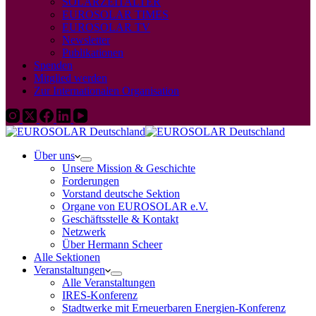
SOLARZEITALTER
EUROSOLAR TIMES
EUROSOLAR TV
Newsletter
Publikationen
Spenden
Mitglied werden
Zur Internationalen Organisation
Über uns
Unsere Mission & Geschichte
Forderungen
Vorstand deutsche Sektion
Organe von EUROSOLAR e.V.
Geschäftsstelle & Kontakt
Netzwerk
Über Hermann Scheer
Alle Sektionen
Veranstaltungen
Alle Veranstaltungen
IRES-Konferenz
Stadtwerke mit Erneuerbaren Energien-Konferenz