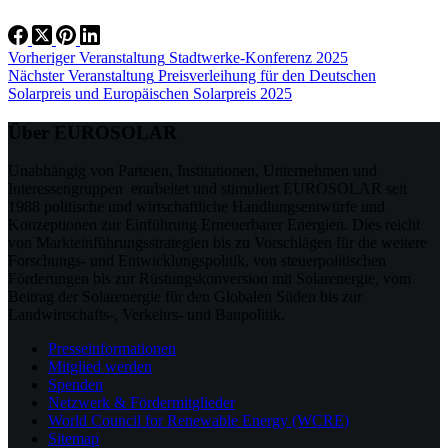
Vorheriger
Veranstaltung
Stadtwerke-Konferenz 2025
Nächster
Veranstaltung
Preisverleihung für den Deutschen
Solarpreis und Europäischen Solarpreis 2025
Über EUROSOLAR
Unabhängig von Parteien, Institutionen, Unternehmen und
Interessengruppen erarbeitet und stimuliert EUROSOLAR seit
1988 politische und wirtschaftliche Handlungsentwürfe und
Konzeptionen zur Einführung Erneuerbarer Energien. Dies reicht
von Markteinführungsstrategien bis zu Vorschlägen für die weitere
Forschungs- und Entwicklungspolitik, von steuerpolitischen
Förderungen bis zur Rüstungskonversion mit Solarenergie, vom
Beitrag der Solarenergie für den Globalen Süden bis zur
Landwirtschafts-, Verkehrs- und Baupolitik.
Presseinformationen
Mitglied werden
Spenden
Netzwerk & Fördermitglieder
World Council for Renewable Energy (WCRE)
Sitemap