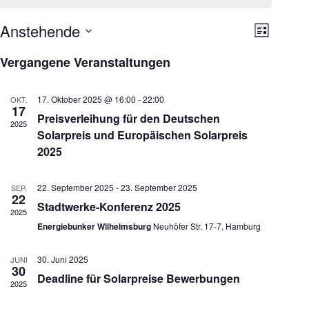
Anstehende
A
V
L
n
e
D
i
s
r
a
Vergangene Veranstaltungen
s
i
a
t
t
c
n
u
e
h
s
m
17. Oktober 2025 @ 16:00
-
22:00
OKT.
t
t
w
17
e
a
Preisverleihung für den Deutschen
ä
2025
n
l
h
Solarpreis und Europäischen Solarpreis
-
t
l
2025
N
u
e
a
n
n
v
g
.
22. September 2025
-
23. September 2025
i
A
SEP.
22
g
n
Stadtwerke-Konferenz 2025
2025
a
s
t
i
Energiebunker Wilhelmsburg
Neuhöfer Str. 17-7, Hamburg
i
c
o
h
30. Juni 2025
JUNI
n
t
30
e
Deadline für Solarpreise Bewerbungen
2025
n
-