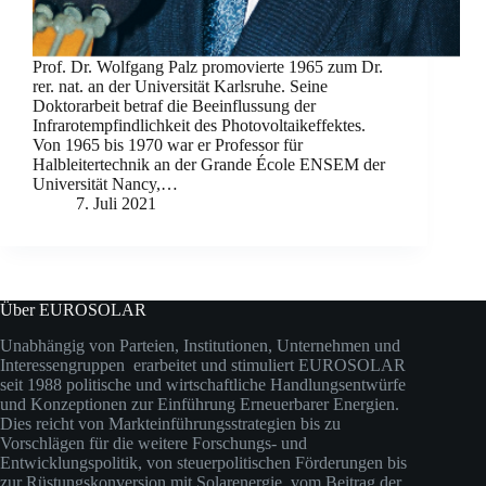
Prof. Dr. Wolfgang Palz promovierte 1965 zum Dr.
rer. nat. an der Universität Karlsruhe. Seine
Doktorarbeit betraf die Beeinflussung der
Infrarotempfindlichkeit des Photovoltaikeffektes.
Von 1965 bis 1970 war er Professor für
Halbleitertechnik an der Grande École ENSEM der
Universität Nancy,…
7. Juli 2021
Über EUROSOLAR
Unabhängig von Parteien, Institutionen, Unternehmen und
Interessengruppen erarbeitet und stimuliert EUROSOLAR
seit 1988 politische und wirtschaftliche Handlungsentwürfe
und Konzeptionen zur Einführung Erneuerbarer Energien.
Dies reicht von Markteinführungsstrategien bis zu
Vorschlägen für die weitere Forschungs- und
Entwicklungspolitik, von steuerpolitischen Förderungen bis
zur Rüstungskonversion mit Solarenergie, vom Beitrag der