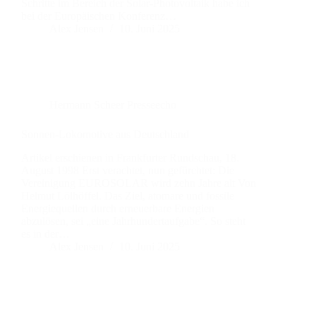
Schritte im Bereich der Solar-Photovoltaik habe ich
bei der Europäischen Konferenz…
Alex Jensen
10. Juni 2025
Hermann Scheer Presseecho
Sonnen-Lokomotive aus Deutschland
Artikel erschienen in Frankfurter Rundschau, 18.
August 1998 Erst verachtet, nun gefürchtet: Die
Vereinigung EUROSOLAR wird zehn Jahre alt Von
Helmut Lölhöffel. Das Ziel, atomare und fossile
Energiequellen durch erneuerbare Energien
abzulösen, sei „eine Jahrhundertaufgabe“. So steht
es in der…
Alex Jensen
10. Juni 2025