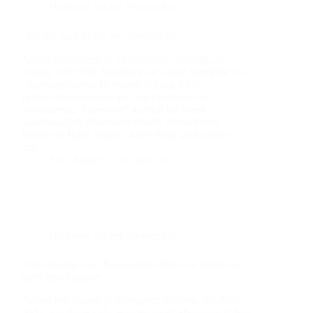
Hermann Scheer Presseecho
„Ich bin kein Mann des Konsenses“
Artikel erschienen in Süddeutsche Zeitung, 22.
August 1998 Der Hardliner für sanfte Energien Von
Christiane Grefe. Hermann Scheer, SPD-
Bundestagsabgeordneter und Präsident der
Vereinigung „Eurosolar“ kämpft für einen
unabhängigen Ökostrom-Markt. Wenn dieser
Redner in Fahrt kommt, dann fliegt auch schon
mal…
Alex Jensen
10. Juni 2025
Hermann Scheer Presseecho
Dickschädel, kein Parteisoldat. Dieser Überflieger
nervt den Kanzler
Artikel erschienen in Stuttgarter Zeitung, 06. März
2003 Von Josef-Otto Freudenreich. Hermann Scheer