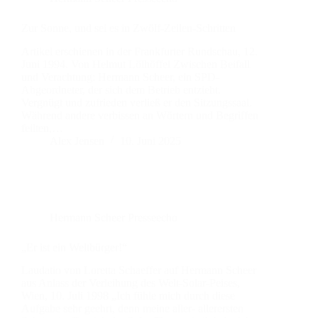
Zur Sonne, und sei es in Zwölf-Zeilen-Schritten
Artikel erschienen in der Frankfurter Rundschau, 12.
Juni 1994. Von Helmut Lölhöffel Zwischen Beifall
und Verachtung: Hermann Scheer, ein SPD-
Abgeordneter, der sich dem Betrieb entzieht.
Vergnügt und zufrieden verließ er den Sitzungssaal.
Während andere verbissen an Wörtern und Begriffen
feilten,…
Alex Jensen
10. Juni 2025
Hermann Scheer Presseecho
„Er ist ein Weltbürger!“
Laudatio von Loretta Schaeffer auf Hermann Scheer
aus Anlass der Verleihung des Welt-Solar-Peises,
Wien, 10. Juli 1998 „Ich fühle mich durch diese
Aufgabe sehr geehrt, denn meine aller- allerersten