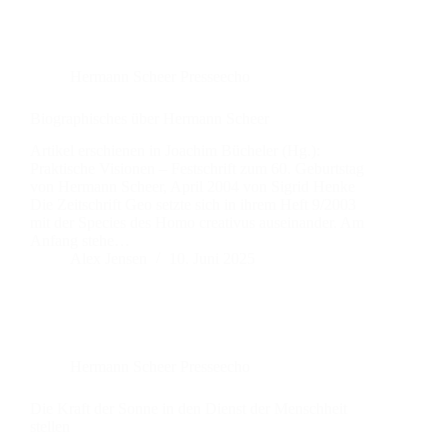
Hermann Scheer Presseecho
Biographisches über Hermann Scheer
Artikel erschienen in Joachim Bücheler (Hg.):
Praktische Visionen – Festschrift zum 60. Geburtstag
von Hermann Scheer, April 2004 von Sigrid Henke
Die Zeitschrift Geo setzte sich in ihrem Heft 9/2003
mit der Species des Homo creativus auseinander. Am
Anfang stehe…
Alex Jensen
10. Juni 2025
Hermann Scheer Presseecho
Die Kraft der Sonne in den Dienst der Menschheit
stellen