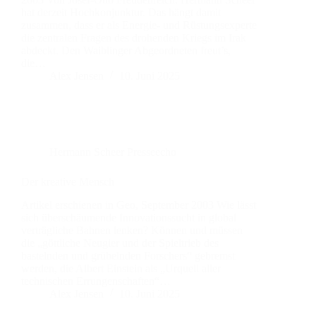
hat derzeit Hochkonjunktur. Das hängt damit
zusammen, dass er als Energie- und Rüstungsexperte
die zentralen Fragen des drohenden Kriegs im Irak
abdeckt. Den Waiblinger Abgeordneten freut’s,
die…
Alex Jensen
10. Juni 2025
Hermann Scheer Presseecho
Der kreative Mensch
Artikel erschienen in Geo, September 2003 Wie lässt
sich überschäumende Innovationssucht in global
verträgliche Bahnen lenken? Können und müssen
die „göttliche Neugier und der Spieltrieb des
bastelnden und grübelnden Forschers“ gebremst
werden, die Albert Einstein als „Urquell aller
technischen Errungenschaften“…
Alex Jensen
10. Juni 2025