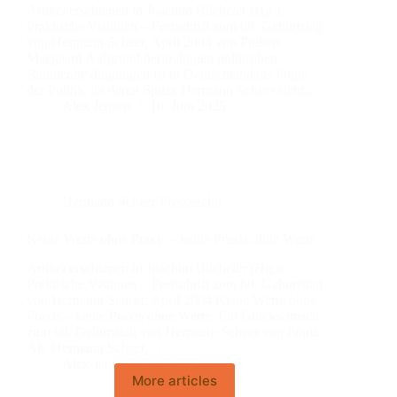
Artikel erschienen in Joachim Bücheler (Hg.):
Praktische Visionen – Festschrift zum 60. Geburtstag
von Hermann Scheer, April 2004 von Preben
Maegaard Aufgrund der richtigen politischen
Rahmenbe dingungen ist in Deutschland als Folge
der Politik, an deren Spitze Hermann Scheer steht,…
Alex Jensen
10. Juni 2025
Hermann Scheer Presseecho
Keine Werte ohne Praxis – keine Praxis ohne Werte
Artikel erschienen in Joachim Bücheler (Hg.):
Praktische Visionen – Festschrift zum 60. Geburtstag
von Hermann Scheer, April 2004 Keine Werte ohne
Praxis – keine Praxis ohne Werte. Ein Glückwunsch
zum 60. Geburtstag von Hermann Scheer von Franz
Alt Hermann Scheer,…
Alex Jensen
10. Juni 2025
More articles