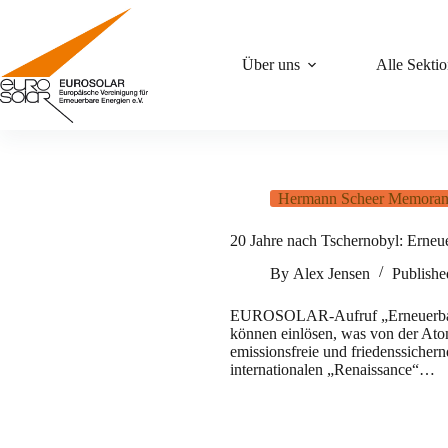
Zum
Inhalt
springen
Über uns
Alle Sekti
Hermann Scheer Memoran
20 Jahre nach Tschernobyl: Erneue
By
Alex Jensen
Publish
EUROSOLAR-Aufruf „Erneuerbare E
können einlösen, was von der Ato
emissionsfreie und friedenssichern
internationalen „Renaissance“…