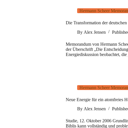
Hermann Scheer Memoran
Die Transformation der deutschen
By
Alex Jensen
Publish
Memorandum von Hermann Scheer
der Überschrift „Die Entscheidun
Energiediskussion beobachtet, die
Hermann Scheer Memoran
Neue Energie für ein atomfreies H
By
Alex Jensen
Publish
Studie, 12. Oktober 2006 Grundli
Biblis kann vollständig und probl