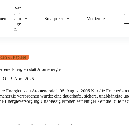
Ver
anst
onen
altu
Solarpreise
Medien
nge
n
den & Papiere
rbare Energien statt Atomenergie
ed On
3. April 2025
nergien statt Atomenergie“, 06. August 2006 Nur die Erneuerbare
menergie versprochen wurde: eine dauerhafte, sichere, unabhängige un
de Energieversorgung Unablässig ertönen seit einiger Zeit die Rufe nac