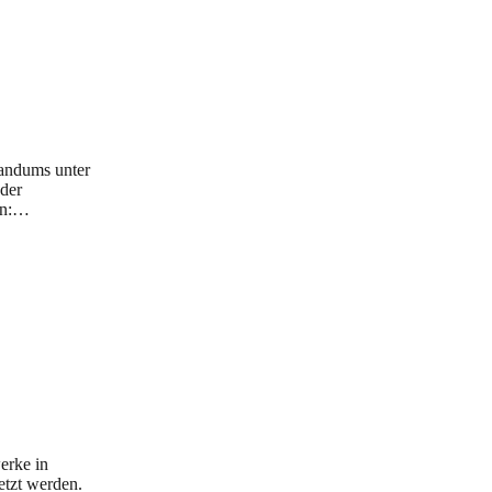
andums unter
der
ten:…
erke in
etzt werden.