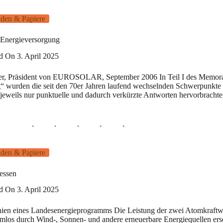
den & Papiere
 Energieversorgung
ed On
3. April 2025
, Präsident von EUROSOLAR, September 2006 In Teil I des Memor
g“ wurden die seit den 70er Jahren laufend wechselnden Schwerpunkte 
 jeweils nur punktuelle und dadurch verkürzte Antworten hervorbrach
den & Papiere
essen
ed On
3. April 2025
nien eines Landesenergieprogramms Die Leistung der zwei Atomkraftw
emlos durch Wind-, Sonnen- und andere erneuerbare Energiequellen ers