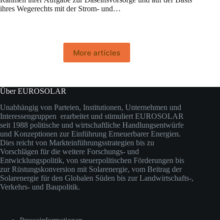
ihres Wegerechts mit der Strom- und…
More articles
Über EUROSOLAR
Unabhängig von Parteien, Institutionen, Unternehmen und
Interessengruppen erarbeitet und stimuliert EUROSOLAR
seit 1988 politische und wirtschaftliche Handlungsentwürfe
und Konzeptionen zur Einführung Erneuerbarer Energien.
Dies reicht von Markteinführungsstrategien bis zu
Vorschlägen für die weitere Forschungs- und
Entwicklungspolitik, von steuerpolitischen Förderungen bis
zur Rüstungskonversion mit Solarenergie, vom Beitrag der
Solarenergie für den Globalen Süden bis zur Landwirtschafts-,
Verkehrs- und Baupolitik.