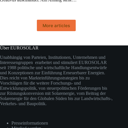
More articles
Über EUROSOLAR
Unabhängig von Parteien, Institutionen, Unternehmen und
Interessengruppen erarbeitet und stimuliert EUROSOLAR
seit 1988 politische und wirtschaftliche Handlungsentwürfe
und Konzeptionen zur Einführung Erneuerbarer Energien.
Dies reicht von Markteinführungsstrategien bis zu
Vorschlägen für die weitere Forschungs- und
Entwicklungspolitik, von steuerpolitischen Förderungen bis
zur Rüstungskonversion mit Solarenergie, vom Beitrag der
Solarenergie für den Globalen Süden bis zur Landwirtschafts-,
Verkehrs- und Baupolitik.
Presseinformationen