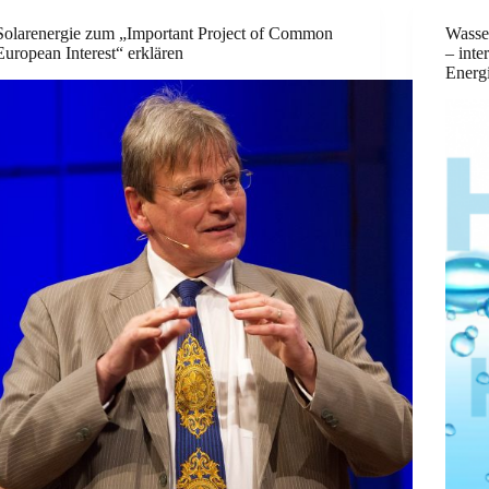
Solarenergie zum „Important Project of Common
Wasser
European Interest“ erklären
– inte
Energ