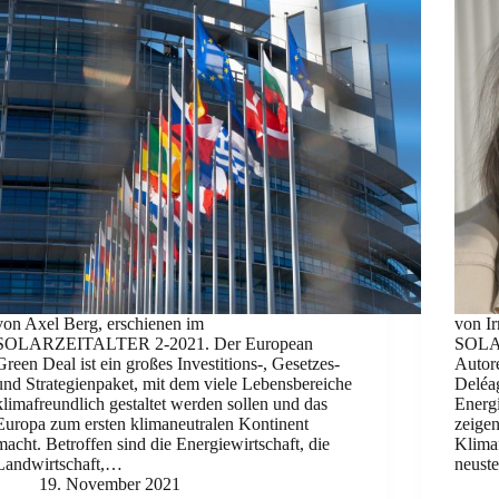
von Axel Berg, erschienen im
von I
SOLARZEITALTER 2-2021. Der European
SOLAR
Green Deal ist ein großes Investitions-, Gesetzes-
Autor
und Strategienpaket, mit dem viele Lebensbereiche
Deléa
klimafreundlich gestaltet werden sollen und das
Energi
Europa zum ersten klimaneutralen Kontinent
zeige
macht. Betroffen sind die Energiewirtschaft, die
Klimaf
Landwirtschaft,…
neus
19. November 2021