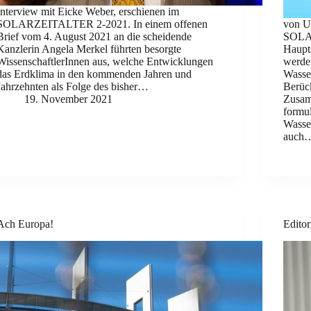
Interview mit Eicke Weber, erschienen im
SOLARZEITALTER 2-2021. In einem offenen
von Ul
Brief vom 4. August 2021 an die scheidende
SOLAR
Kanzlerin Angela Merkel führten besorgte
Haupts
WissenschaftlerInnen aus, welche Entwicklungen
werde
das Erdklima in den kommenden Jahren und
Wasser
Jahrzehnten als Folge des bisher…
Berüc
19. November 2021
Zusam
formul
Wasser
auch
Ach Europa!
Editor