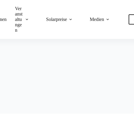
Ver
anst
onen
altu
Solarpreise
Medien
nge
n