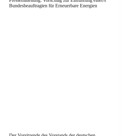
Pressemitteilung: Vorschlag zur Einführung einer/s
Bundesbeauftragten für Erneuerbare Energien
Der Vorsitzende des Vorstands der deutschen