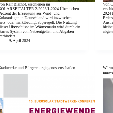
von Ralf Bischof, erschienen im
Von C
SOLARZEITALTER 2-2023/1-2024 Über sieben
ersch
Prozent der Erzeugung aus Wind- und
2024 I
Solaranlagen in Deutschland wird inzwischen
Erder
netz- oder marktbedingt abgeregelt. Die Nutzung
Anstr
dieser Überschüsse im Wärmemarkt wird durch ein
bleib
starres System von Netzentgelten und Abgaben
abgele
verhindert.…
9. April 2024
Stadtwerke und Bürgerenergiegenossenschaften
Wärme
innov