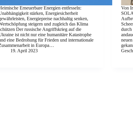
Heimische Erneuerbare Energien entfesseln:
Von I
Unabhängigkeit stärken, Energiesicherheit
SOLA
gewährleisten, Energiepreise nachhaltig senken,
Aufbr
Wertschöpfung steigern und zugleich das Klima
Schee
schützen Der russische Angriffskrieg auf die
durch 
Ukraine ist nicht nur eine humanitäre Katastrophe
andau
und eine Bedrohung für Frieden und internationale
neuen 
Zusammenarbeit in Europa…
gekan
19. April 2023
Gesch