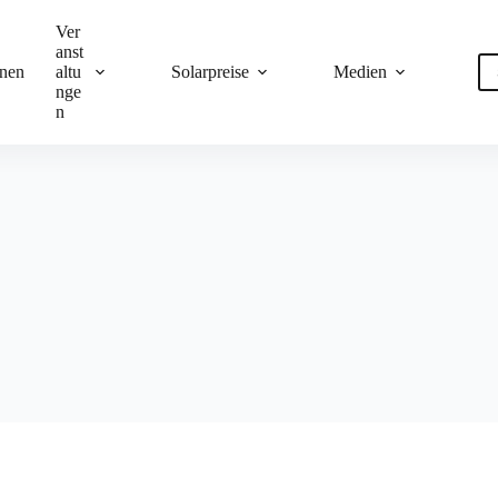
Ver
anst
onen
altu
Solarpreise
Medien
nge
n