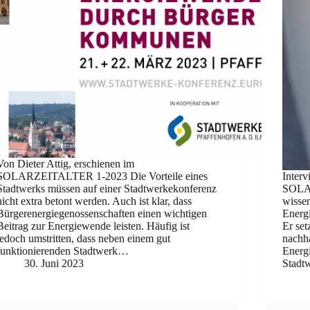
Von Dieter Attig, erschienen im
SOLARZEITALTER 1-2023 Die Vorteile eines
Interv
Stadtwerks müssen auf einer Stadtwerkekonferenz
SOLAR
nicht extra betont werden. Auch ist klar, dass
wissen
Bürgerenergiegenossenschaften einen wichtigen
Energ
Beitrag zur Energiewende leisten. Häufig ist
Er set
jedoch umstritten, dass neben einem gut
nachh
funktionierenden Stadtwerk…
Energ
30. Juni 2023
Stadt